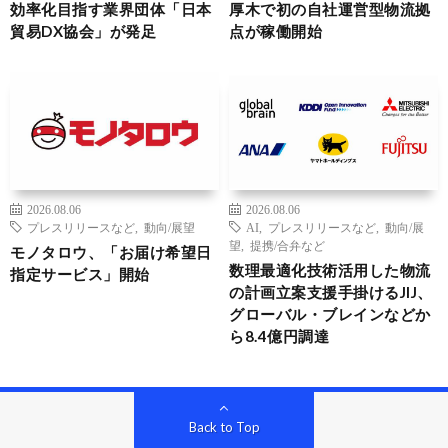
効率化目指す業界団体「日本
厚木で初の自社運営型物流拠
貿易DX協会」が発足
点が稼働開始
2026.08.06
2026.08.06
プレスリリースなど
,
動向/展望
AI
,
プレスリリースなど
,
動向/展
望
,
提携/合弁など
モノタロウ、「お届け希望日
数理最適化技術活用した物流
指定サービス」開始
の計画立案支援手掛けるJIJ、
グローバル・ブレインなどか
ら8.4億円調達
Back to Top