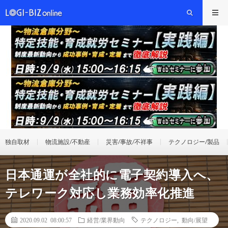
独自取材
物流施設/不動産
災害/事故/不祥事
テクノロジー/製品
日本通運が全社的に電子契約導入へ、
テレワーク対応し業務効率化推進
2020.09.02 08:00:57
経営/業界動向
テクノロジー
,
動向/展望