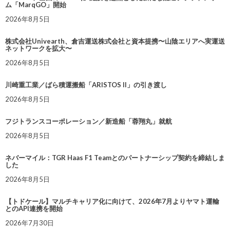
ム「MarqGO」開始
2026年8月5日
株式会社Univearth、倉吉運送株式会社と資本提携〜山陰エリアへ実運送
ネットワークを拡大〜
2026年8月5日
川崎重工業／ばら積運搬船「ARISTOS II」の引き渡し
2026年8月5日
フジトランスコーポレーション／新造船「蓉翔丸」就航
2026年8月5日
ネバーマイル：TGR Haas F1 Teamとのパートナーシップ契約を締結しま
した
2026年8月5日
【トドケール】マルチキャリア化に向けて、2026年7月よりヤマト運輸
とのAPI連携を開始
2026年7月30日