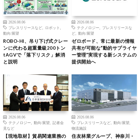
2026.08.06
2026.08.06
プレスリリースなど
,
ロボット
,
テクノロジー
,
プレスリリースな
動向/展望
ど
,
動向/展望
ROBO-HI、吊り下げ式クレー
ゼロボード、常に最新の情報
ンに代わる超重量級200トン
共有が可能な“動的サプライヤ
tAGVで「落下リスク」解消
ー管理”実現する新システムの
と説明
提供開始へ
2026.08.06
2026.08.06
テクノロジー
,
動向/展望
,
記者会
プレスリリースなど
,
動向/展望
,
見など
物流施設
【現地取材】貿易関連業務の
住友林業グループ、神奈川・