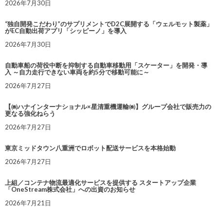
2026年7月30日
“独自開発こだわり”のサプリメントでD2C展開する「ウェルモット製薬」
がEC自動出荷アプリ「シッピーノ」を導入
2026年7月30日
自動車船の荷役中断を抑制する自動車移動用「スケーター」を開発・導
入 ～自力走行できない車両を約5分で移動可能に～
2026年7月27日
【㈱ハナインターナショナル×星清重機運輸㈱】グループ会社で販売力の
更なる強化ねらう
2026年7月27日
東京ミッドタウン八重洲でロボット配送サービスを本格始動
2026年7月27日
上組／コンテナ物流最適化サービスを提供する スタートアップ企業
「OneStream株式会社」への出資のお知らせ
2026年7月21日