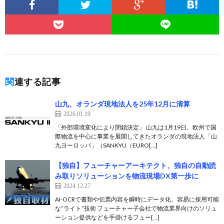
関連する記事
山九、オランダ現地法人を25年12月に清算
2026.01.19
「外部環境変化により閉鎖決定」 山九は1月19日、欧州で国
際物流を中心に事業を展開してきたオランダの現地法人「山
九ヨーロッパ」（SANKYU（EURO[…]
【独自】フューチャーアーキテクト、独自の自動読
み取りソリューションを物流現場DX第一歩に
2024.12.27
AI-OCRで書類や伝票内容を瞬時にデータ化、容易に採用可能
な“ライト”技術 フューチャー子会社で物流業界向けのソリュ
ーション提供などを手掛けるフュー[…]