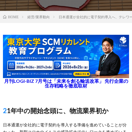
経営/業界動向
日本通運が全社的に電子契約導入へ、テレワ
HOME
月刊LOGI-BIZ 7月号は「未来を創る輸送改革」 先行企業の
生存戦略を徹底取材
21年中の開始念頭に、物流業界初か
日本通運が全社的に電子契約を導入する準備を進めていることが分
かった。新型コロナウイルスの感染拡大でテレワークを進めている