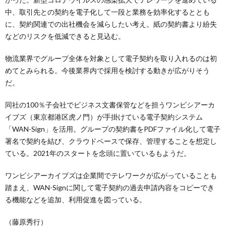
中、取引先との契約を電子化して一段と業務を効率化するととも
に、契約関連での出社機会を減らしたい考え。紙の契約書より紛失
などのリスクを低減できると見込む。
物流業界でグループ全体を対象として電子契約を取り入れるのは初
めてとみられる。今後業界内で採用を検討する動きが広がりそう
だ。
同社の100％子会社でビジネス文書保管などを担うワンビシアーカ
イブズ（東京都港区虎ノ門）が手掛けている電子契約システム
「WAN-Sign」を活用。グループの契約書をPDFファイル化して電子
署名で契約を結び、クラウドベースで保存、管理することを想定し
ている。2021年のスタートを念頭に置いているもようだ。
ワンビシアーカイブズは企業間でテレワークが広がっていることも
踏まえ、WAN-Signに関して電子契約の過去申請内容をコピーでき
る機能などを追加、利用促進を図っている。
（藤原秀行）