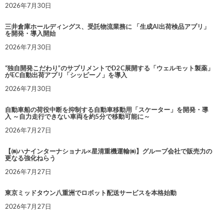
2026年7月30日
三井倉庫ホールディングス、受託物流業務に 「生成AI出荷検品アプリ」
を開発・導入開始
2026年7月30日
“独自開発こだわり”のサプリメントでD2C展開する「ウェルモット製薬」
がEC自動出荷アプリ「シッピーノ」を導入
2026年7月30日
自動車船の荷役中断を抑制する自動車移動用「スケーター」を開発・導
入 ～自力走行できない車両を約5分で移動可能に～
2026年7月27日
【㈱ハナインターナショナル×星清重機運輸㈱】グループ会社で販売力の
更なる強化ねらう
2026年7月27日
東京ミッドタウン八重洲でロボット配送サービスを本格始動
2026年7月27日