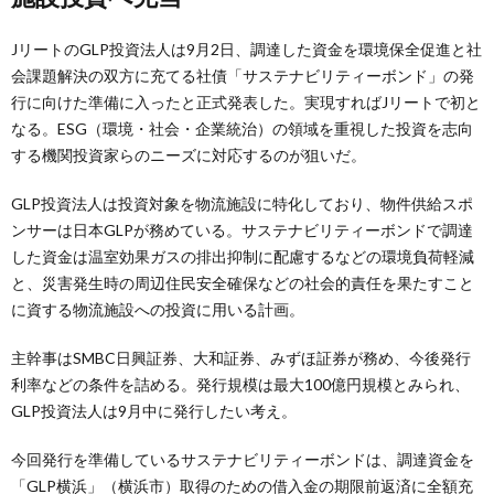
JリートのGLP投資法人は9月2日、調達した資金を環境保全促進と社
会課題解決の双方に充てる社債「サステナビリティーボンド」の発
行に向けた準備に入ったと正式発表した。実現すればJリートで初と
なる。ESG（環境・社会・企業統治）の領域を重視した投資を志向
する機関投資家らのニーズに対応するのが狙いだ。
GLP投資法人は投資対象を物流施設に特化しており、物件供給スポ
ンサーは日本GLPが務めている。サステナビリティーボンドで調達
した資金は温室効果ガスの排出抑制に配慮するなどの環境負荷軽減
と、災害発生時の周辺住民安全確保などの社会的責任を果たすこと
に資する物流施設への投資に用いる計画。
主幹事はSMBC日興証券、大和証券、みずほ証券が務め、今後発行
利率などの条件を詰める。発行規模は最大100億円規模とみられ、
GLP投資法人は9月中に発行したい考え。
今回発行を準備しているサステナビリティーボンドは、調達資金を
「GLP横浜」（横浜市）取得のための借入金の期限前返済に全額充