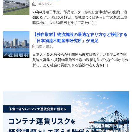
2022.05.20
24年4月竣工予定、部品センター移転し倉庫機能の集約・増
強図る クボタは5月19日、茨城県つくばみらい市の筑波工場
隣接地に、約130億円を投じて新たに[…]
【独自取材】物流施設の最適な在り方など検証する
「日本物流不動産学研究所」が発足
2019.10.10
日本大・鈴木教授らが学問体系確立目指す、活動第1弾で懸
賞論文募集へ 賃貸物流施設市場の現状を学術的な立場から分
析し、より社会に貢献できる施設の在り方を[…]