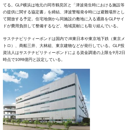
てる。GLP横浜は地元の同市鶴見区と「津波発生時における施設等
の提供に関する協定書」を締結、津波警報発令時には避難場所とし
て開放する予定。住宅地側から同施設の敷地に入る通路をGLPサイ
ドが費用負担して整備するなど、地域貢献にも取り組んでいる。
サステナビリティーボンドは国内でJR東日本や東京地下鉄（東京メ
トロ）、商船三井、大林組、東京建物などが発行している。GLP投
資法人はサステナビリティーボンドによる資金調達の上限を9月2日
時点で1098億円と設定している。