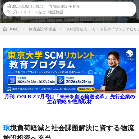
2020.09.02 16:48:11
物流施設/不動産
プレスリリースなど
,
物流施設
物流施設/不動産
GLP投資法人、Jリート初の「サステナビ
HOME
月刊LOGI-BIZ 7月号は「未来を創る輸送改革」 先行企業の
生存戦略を徹底取材
環境負荷軽減と社会課題解決に資する物流
施設投資へ充当