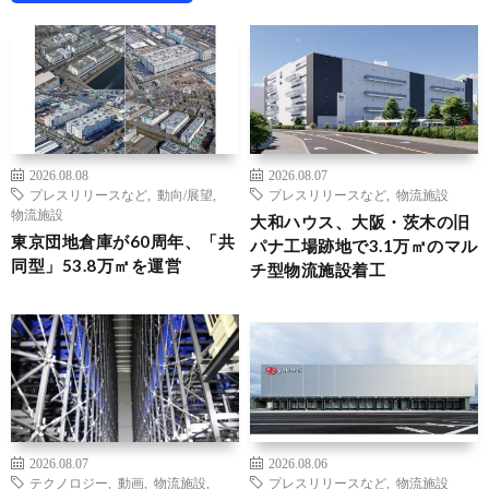
2026.08.08
2026.08.07
プレスリリースなど
,
動向/展望
,
プレスリリースなど
,
物流施設
物流施設
大和ハウス、大阪・茨木の旧
東京団地倉庫が60周年、「共
パナ工場跡地で3.1万㎡のマル
同型」53.8万㎡を運営
チ型物流施設着工
2026.08.07
2026.08.06
テクノロジー
,
動画
,
物流施設
,
プレスリリースなど
,
物流施設