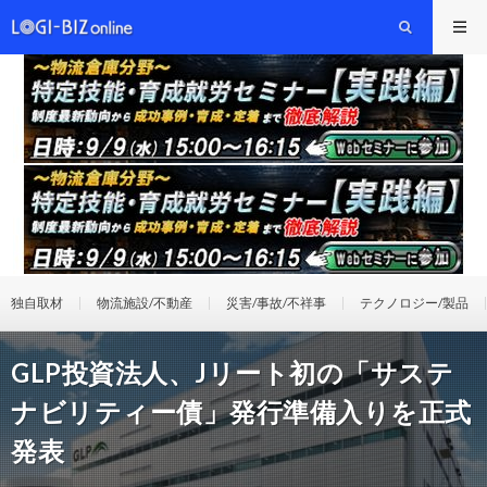
独自取材
物流施設/不動産
災害/事故/不祥事
テクノロジー/製品
GLP投資法人、Jリート初の「サステ
ナビリティー債」発行準備入りを正式
発表