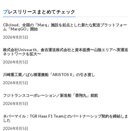
プレスリリースまとめてチェック
CBcloud、全国の「Marq」施設を起点とした新たな配送プラットフォー
ム「MarqGO」開始
2026年8月5日
株式会社Univearth、倉吉運送株式会社と資本提携〜山陰エリアへ実運送
ネットワークを拡大〜
2026年8月5日
川崎重工業／ばら積運搬船「ARISTOS II」の引き渡し
2026年8月5日
フジトランスコーポレーション／新造船「蓉翔丸」就航
2026年8月5日
ネバーマイル：TGR Haas F1 Teamとのパートナーシップ契約を締結しま
した
2026年8月5日