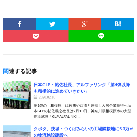
関連する記事
日本GLP・帖佐社長、アルファリンク「第4弾以降
も積極的に進めていきたい」
2020.02.10
第1弾の「相模原」は佐川や西濃と連携し入居企業獲得へ 日
本GLPの帖佐義之社長は2月10日、神奈川県相模原市の大型
物流施設「GLP ALFALINK […]
クボタ、茨城・つくばみらいの工場隣接地に5.3万㎡
の物流施設建設へ