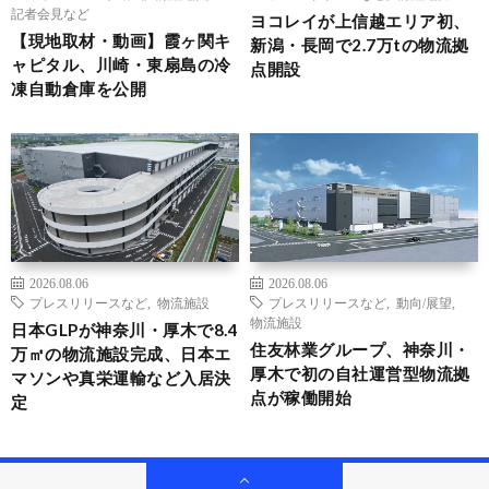
記者会見など
ヨコレイが上信越エリア初、
【現地取材・動画】霞ヶ関キ
新潟・長岡で2.7万tの物流拠
ャピタル、川崎・東扇島の冷
点開設
凍自動倉庫を公開
2026.08.06
2026.08.06
プレスリリースなど
,
物流施設
プレスリリースなど
,
動向/展望
,
物流施設
日本GLPが神奈川・厚木で8.4
住友林業グループ、神奈川・
万㎡の物流施設完成、日本エ
厚木で初の自社運営型物流拠
マソンや真栄運輸など入居決
点が稼働開始
定