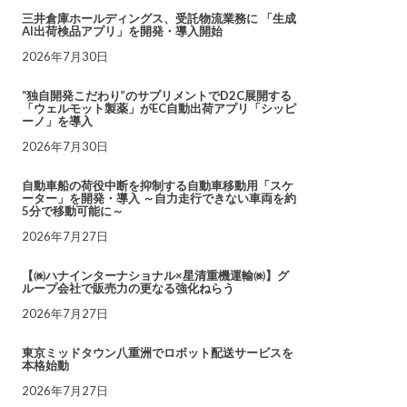
三井倉庫ホールディングス、受託物流業務に 「生成
AI出荷検品アプリ」を開発・導入開始
2026年7月30日
“独自開発こだわり”のサプリメントでD2C展開する
「ウェルモット製薬」がEC自動出荷アプリ「シッピ
ーノ」を導入
2026年7月30日
自動車船の荷役中断を抑制する自動車移動用「スケ
ーター」を開発・導入 ～自力走行できない車両を約
5分で移動可能に～
2026年7月27日
【㈱ハナインターナショナル×星清重機運輸㈱】グ
ループ会社で販売力の更なる強化ねらう
2026年7月27日
東京ミッドタウン八重洲でロボット配送サービスを
本格始動
2026年7月27日