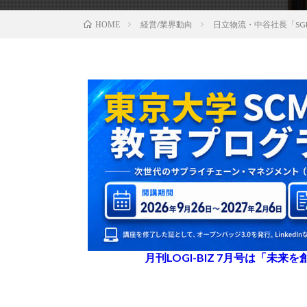
経営/業界動向
日立物流・中谷社長「SG
HOME
月刊LOGI-BIZ 7月号は「未