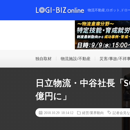
物流不動産,ロボット,ドロ
独自取材
物流施設/不動産
災害/事故/不祥
日立物流・中谷社長「S
億円に」
2018.10.29 18:14:12
経営/業界動向
記者会見な