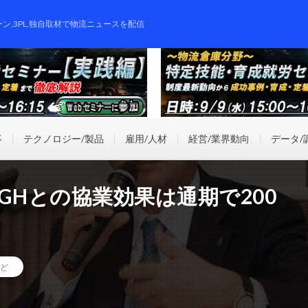
ーン,3PL,独自取材で物流ニュースを配信
事
テクノロジー/製品
雇用/人材
経営/業界動向
データ/
GHとの協業効果は通期で200
ど