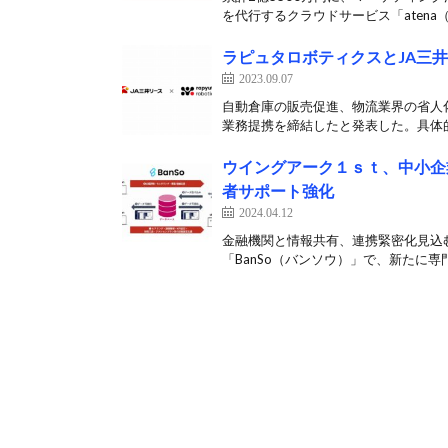
を代行するクラウドサービス「atena（
ラピュタロボティクスとJA三
2023.09.07
自動倉庫の販売促進、物流業界の省人化
業務提携を締結したと発表した。具体的
ウイングアーク１ｓｔ、中小企
者サポート強化
2024.04.12
金融機関と情報共有、連携緊密化見込む
「BanSo（バンソウ）」で、新たに専