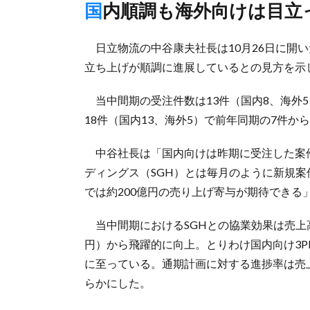
国内順調も海外向けは目
日立物流の中谷康夫社長は10月26日に開いた
立ち上げが順調に進展しているとの見方を示
当中間期の受注件数は13件（国内8、海外5
18件（国内13、海外5）で前年同期の7件か
中谷社長は「国内向けは昨期に受注した案件
ディングス（SGH）とは毎月のように新規
では約200億円の売り上げ寄与が期待できる
当中間期におけるSGHとの協業効果は売上高9
円）から飛躍的に向上。とりわけ国内向け3PL
に至っている。通期計画に対する進捗率は売上
らかにした。