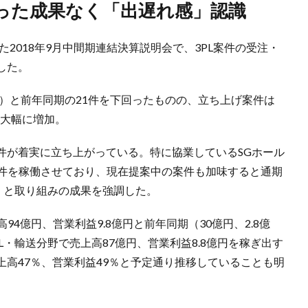
立った成果なく「出遅れ感」認識
2018年9月中間期連結決算説明会で、3PL案件の受注・
した。
）と前年同期の21件を下回ったものの、立ち上げ案件は
ら大幅に増加。
が着実に立ち上がっている。特に協業しているSGホール
案件を稼働させており、現在提案中の案件も加味すると通期
」と取り組みの成果を強調した。
4億円、営業利益9.8億円と前年同期（30億円、2.8億
・輸送分野で売上高87億円、営業利益8.8億円を稼ぎ出す
高47％、営業利益49％と予定通り推移していることも明