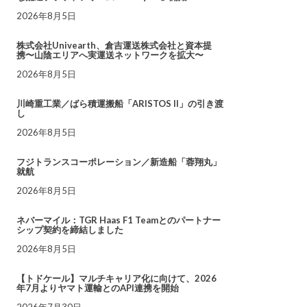
2026年8月5日
株式会社Univearth、倉吉運送株式会社と資本提
携〜山陰エリアへ実運送ネットワークを拡大〜
2026年8月5日
川崎重工業／ばら積運搬船「ARISTOS II」の引き渡
し
2026年8月5日
フジトランスコーポレーション／新造船「蓉翔丸」
就航
2026年8月5日
ネバーマイル：TGR Haas F1 Teamとのパートナー
シップ契約を締結しました
2026年8月5日
【トドケール】マルチキャリア化に向けて、2026
年7月よりヤマト運輸とのAPI連携を開始
2026年7月30日