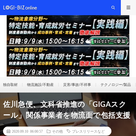
独自取材
物流施設/不動産
災害/事故/不祥事
テクノロジー/製品
佐川急便、文科省推進の「GIGAスク
ール」関係事業者を物流面で包括支援
2020.09.10 06:00:57
その他
プレスリリースなど