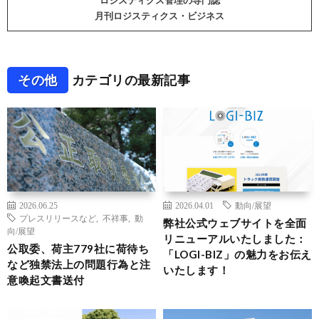
ロジスティクス管理の専門誌
月刊ロジスティクス・ビジネス
その他
カテゴリの最新記事
2026.06.25
2026.04.01
動向/展望
プレスリリースなど
,
不祥事
,
動
弊社公式ウェブサイトを全面
向/展望
リニューアルいたしました：
公取委、荷主779社に荷待ち
「LOGI-BIZ」の魅力をお伝え
など独禁法上の問題行為と注
いたします！
意喚起文書送付