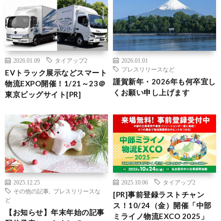
2026.01.09
タイアップ2
2026.01.01
プレスリリースなど
EVトラック展示などスマート
謹賀新年・2026年も何卒宜し
物流EXPO開催！1/21～23＠
くお願い申し上げます
東京ビッグサイト[PR]
2025.12.25
2025.10.06
タイアップ2
その他の記事
,
プレスリリースな
[PR]事前登録ラストチャン
ど
ス！10/24（金）開催「中部
【お知らせ】年末年始の記事
ミライノ物流EXCO 2025」