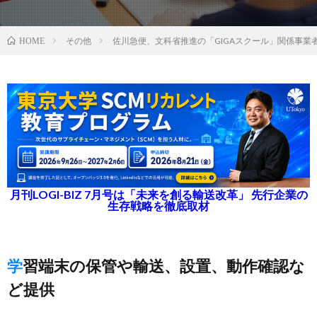
その他
佐川急便、文科省推進の「GIGAスクール」関係事業
HOME
月刊LOGI-BIZ 7月号は「未来を創る輸送改革」 先行企業の
生存戦略を徹底取材
学習端末の保管や輸送、設置、動作確認な
ど提供