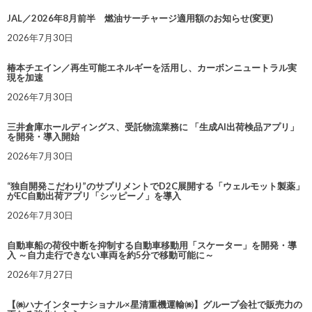
JAL／2026年8月前半 燃油サーチャージ適用額のお知らせ(変更)
2026年7月30日
椿本チエイン／再生可能エネルギーを活用し、カーボンニュートラル実
現を加速
2026年7月30日
三井倉庫ホールディングス、受託物流業務に 「生成AI出荷検品アプリ」
を開発・導入開始
2026年7月30日
“独自開発こだわり”のサプリメントでD2C展開する「ウェルモット製薬」
がEC自動出荷アプリ「シッピーノ」を導入
2026年7月30日
自動車船の荷役中断を抑制する自動車移動用「スケーター」を開発・導
入 ～自力走行できない車両を約5分で移動可能に～
2026年7月27日
【㈱ハナインターナショナル×星清重機運輸㈱】グループ会社で販売力の