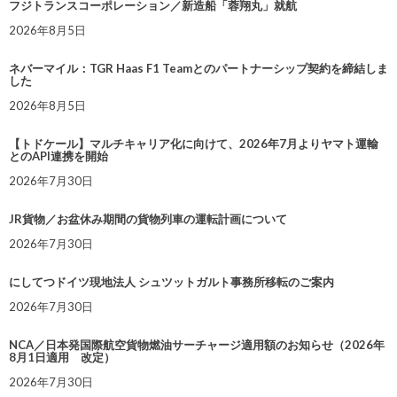
フジトランスコーポレーション／新造船「蓉翔丸」就航
2026年8月5日
ネバーマイル：TGR Haas F1 Teamとのパートナーシップ契約を締結しま
した
2026年8月5日
【トドケール】マルチキャリア化に向けて、2026年7月よりヤマト運輸
とのAPI連携を開始
2026年7月30日
JR貨物／お盆休み期間の貨物列車の運転計画について
2026年7月30日
にしてつドイツ現地法人 シュツットガルト事務所移転のご案内
2026年7月30日
NCA／日本発国際航空貨物燃油サーチャージ適用額のお知らせ（2026年
8月1日適用 改定）
2026年7月30日