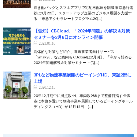
置き配バッグとスマホアプリで宅配再配達を削減 東京急行電
鉄は3月22日、スタートアップ企業のビジネス展開を支援す
る 「東急アクセラレートプログラム20[…]
【告知】CBCloud、「2024年問題」の解説＆対策
セミナーを2月8日にオンライン開催
2023.01.16
具体的な対策など紹介、運送事業者向けサービス
「SmaRyu」など案内も CBcloudは2月8日、「今から始める
2024年問題解説＆対策セミナー ～労[…]
3PLなど物流事業展開のビーイングHD、東証2部に
上場
2020.12.15
20年12月期中に拠点数44、車両数988まで整備目指す 金沢
市に本拠を置いて物流事業を展開しているビーイングホール
ディングス（HD）が12月15日、[…]