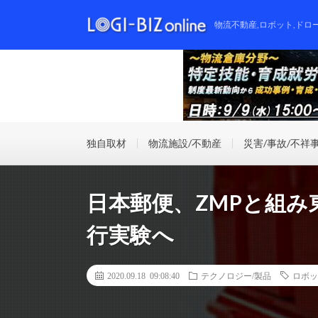
物流不動産,ロボット,ドロ
独自取材
物流施設/不動産
災害/事故/不祥
日本郵便、ZMPと組
行実験へ
2020.09.18 09:08:40
テクノロジー/製品
ロボッ