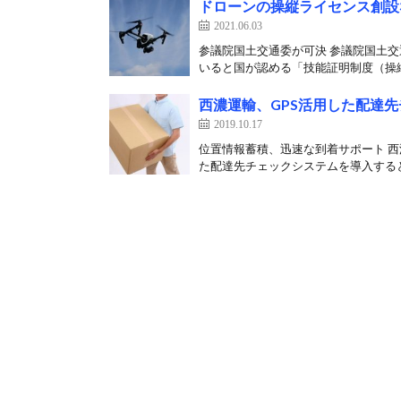
ドローンの操縦ライセンス創設
2021.06.03
参議院国土交通委が可決 参議院国土
いると国が認める「技能証明制度（操縦
西濃運輸、GPS活用した配達
2019.10.17
位置情報蓄積、迅速な到着サポート 西
た配達先チェックシステムを導入すると