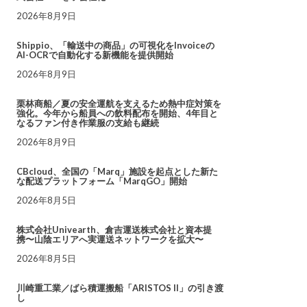
2026年8月9日
Shippio、「輸送中の商品」の可視化をInvoiceの
AI-OCRで自動化する新機能を提供開始
2026年8月9日
栗林商船／夏の安全運航を支えるため熱中症対策を
強化。今年から船員への飲料配布を開始、4年目と
なるファン付き作業服の支給も継続
2026年8月9日
CBcloud、全国の「Marq」施設を起点とした新た
な配送プラットフォーム「MarqGO」開始
2026年8月5日
株式会社Univearth、倉吉運送株式会社と資本提
携〜山陰エリアへ実運送ネットワークを拡大〜
2026年8月5日
川崎重工業／ばら積運搬船「ARISTOS II」の引き渡
し