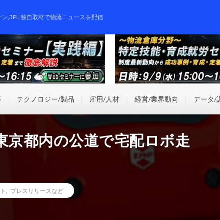
ーン,3PL,独自取材で物流ニュースを配信
事
テクノロジー/製品
雇用/人材
経営/業界動向
データ/
み東京都内の公道で宅配ロボ走
ト
,
プレスリリースなど