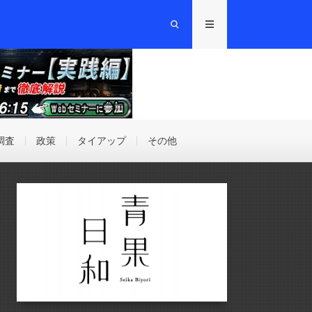
調査
政策
タイアップ
その他