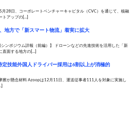
5月28日、コーポレートベンチャーキャピタル（CVC）を通じて、核融
トアップの[…]
、地方で「新スマート物流」着実に拡大
回シンポジウム詳報（前編）】 ドローンなどの先進技術を活用した「新
直面する地方の[…]
特定技能外国人ドライバー採用は6割以上が消極的
擦が懸念材料 Azoopは12月11日、運送従事者111人を対象に実施し
]