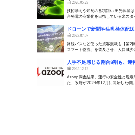
2026.05.29
技術動向や知見の蓄積狙い 出光興産は
合発電の商業化を目指している米スター
ドローンで新聞や生乳検体配送
2023.07.07
路線バスなど使った貨客混載も【第2
スマート物流」を普及させ、人口減少に
人手不足感じる割合8割も、運
2025.12.12
Azoop調査結果、運行の安全性と現場摩
た、政府が2024年12月に開始した特[…