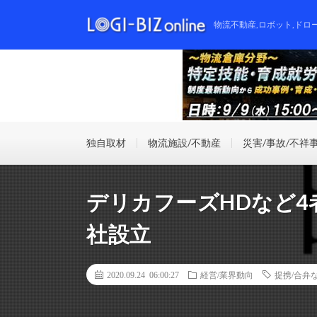
物流不動産,ロボット,ドロ
独自取材
物流施設/不動産
災害/事故/不祥
デリカフーズHDなど
社設立
2020.09.24 06:00:27
経営/業界動向
提携/合弁