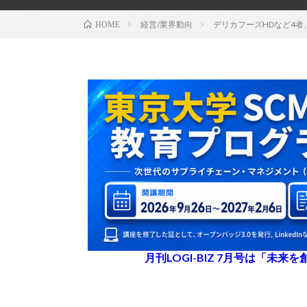
経営/業界動向
デリカフーズHDなど4
HOME
月刊LOGI-BIZ 7月号は「未