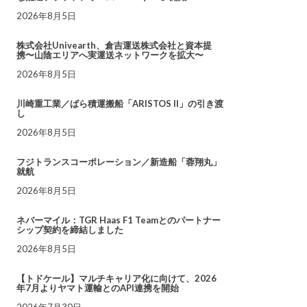
2026年8月5日
株式会社Univearth、倉吉運送株式会社と資本提
携〜山陰エリアへ実運送ネットワークを拡大〜
2026年8月5日
川崎重工業／ばら積運搬船「ARISTOS II」の引き渡
し
2026年8月5日
フジトランスコーポレーション／新造船「蓉翔丸」
就航
2026年8月5日
ネバーマイル：TGR Haas F1 Teamとのパートナー
シップ契約を締結しました
2026年8月5日
【トドケール】マルチキャリア化に向けて、2026
年7月よりヤマト運輸とのAPI連携を開始
2026年7月30日