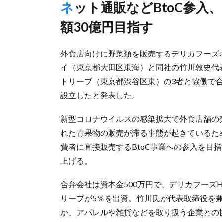
ネット通販などBtoC参入、23年3月期に新ブランドで通過販売
額30億円目指す
外食店向けに野菜類を販売するデリカフーズホ
イ（東京都大田区東海）と同社の竹川敦史代
トリーブ（東京都渋谷区東）の3者と協働で
設立したと発表した。
新型コロナウイルスの感染拡大で外食店舗の
れた青果物の販売が滞る事態が起きているた
費者に直接販売するBtoC事業への参入を目
上げる。
合弁会社は資本金500万円で、デリカフーズH
リーブが5％を出資。竹川氏が代表取締役を
か、アパレルや雑貨などを取り扱う企業との協