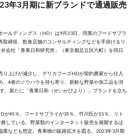
ールディングス（HD）は9月23日、同業のフードサプラ
表取締役、飲食店舗のコンサルティングなどを手掛けるリ
合弁会社「青果日和研究所」（東京都足立区六町）を同日
売り上げが減少し、デリカフーズHDが契約農家から仕入
め、4者のノウハウを持ち寄り、新鮮な野菜や加工品を消
指す。新たに「青果日和（せいかびより）」ブランドを立ち
Dが45％、フードサプライが35％、竹川氏が15％、リト
兼務している。野菜類のインターネット販売を展開するほ
業なども想定。青果物の販路拡大を図る。2023年3月期