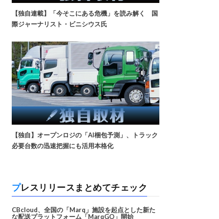
【独自連載】「今そこにある危機」を読み解く 国
際ジャーナリスト・ビニシウス氏
【独自】オープンロジの「AI梱包予測」、トラック
必要台数の迅速把握にも活用本格化
プレスリリースまとめてチェック
CBcloud、全国の「Marq」施設を起点とした新た
な配送プラットフォーム「MarqGO」開始