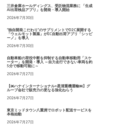
三井倉庫ホールディングス、受託物流業務に 「生成
AI出荷検品アプリ」を開発・導入開始
2026年7月30日
“独自開発こだわり”のサプリメントでD2C展開する
「ウェルモット製薬」がEC自動出荷アプリ「シッピ
ーノ」を導入
2026年7月30日
自動車船の荷役中断を抑制する自動車移動用「スケ
ーター」を開発・導入 ～自力走行できない車両を約
5分で移動可能に～
2026年7月27日
【㈱ハナインターナショナル×星清重機運輸㈱】グ
ループ会社で販売力の更なる強化ねらう
2026年7月27日
東京ミッドタウン八重洲でロボット配送サービスを
本格始動
2026年7月27日