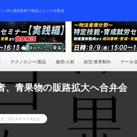
ーン,3PL,独自取材で物流ニュースを配信
事
テクノロジー/製品
雇用/人材
経営/業界動向
データ/
4者、青果物の販路拡大へ合弁会
など
,
プレスリリースなど