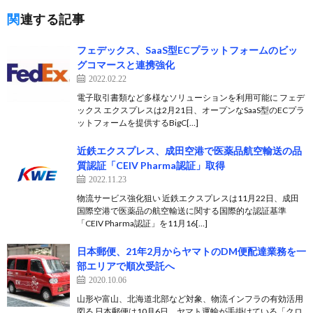
関連する記事
フェデックス、SaaS型ECプラットフォームのビッ
グコマースと連携強化
2022.02.22
電子取引書類など多様なソリューションを利用可能に フェデ
ックス エクスプレスは2月21日、オープンなSaaS型のECプラ
ットフォームを提供するBigC[…]
近鉄エクスプレス、成田空港で医薬品航空輸送の品
質認証「CEIV Pharma認証」取得
2022.11.23
物流サービス強化狙い 近鉄エクスプレスは11月22日、成田
国際空港で医薬品の航空輸送に関する国際的な認証基準
「CEIV Pharma認証」を11月16[…]
日本郵便、21年2月からヤマトのDM便配達業務を一
部エリアで順次受託へ
2020.10.06
山形や富山、北海道北部など対象、物流インフラの有効活用
図る 日本郵便は10月6日、ヤマト運輸が手掛けている「クロ