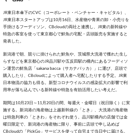
JR東日本傘下のCVC（コーポレート・ベンチャー・キャピタル）、
JR東日本スタートアップは10月16日、水産物や青果の卸・小売りを
手掛けるフーディソン、CBcloudの両社と連携し、JR東の新幹線や
特急の客室を使って東京都心で鮮魚の宅配・店頭販売を実施すると
発表した。
新潟港で朝、競りに掛けられた鮮魚や、茨城県大洗港で獲れた生し
らすなどを東京都心のJR品川駅や五反田駅の構内にあるフーディソ
ン運営の鮮魚店「sakana bacca（サカナバッカ）」に運び、店頭で
購入したり、CBcloudによって購入者へ宅配したりする予定。JR東
日本物流の協力も得る。新型コロナウイルスの感染拡大の影響で利
用率が落ち込んでいる新幹線や特急を有効活用したい考えだ。
期間は10月23日～11月20日の間、毎週火・金曜日（祝日除く）に実
施する。新潟港の海産物は上越新幹線の「とき」、大洗港の海産物
は特急列車の「ときわ」をそれぞれ使う。品川駅構内の店舗では金
曜日限定で、新潟港の海産物に限り、事前に店頭で申し込めば
CBcloudの「PickGo」サービスを使って自宅まで当日中に届ける。