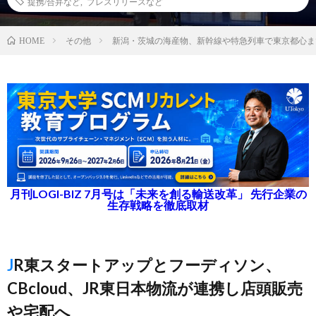
提携/合弁など
,
プレスリリースなど
その他
新潟・茨城の海産物、新幹線や特急列車で東京都心ま
HOME
月刊LOGI-BIZ 7月号は「未来を創る輸送改革」 先行企業の
生存戦略を徹底取材
JR東スタートアップとフーディソン、
CBcloud、JR東日本物流が連携し店頭販売
や宅配へ