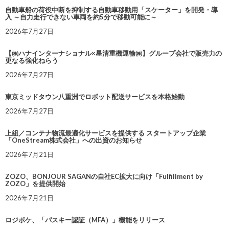
自動車船の荷役中断を抑制する自動車移動用「スケーター」を開発・導
入 ～自力走行できない車両を約5分で移動可能に～
2026年7月27日
【㈱ハナインターナショナル×星清重機運輸㈱】グループ会社で販売力の
更なる強化ねらう
2026年7月27日
東京ミッドタウン八重洲でロボット配送サービスを本格始動
2026年7月27日
上組／コンテナ物流最適化サービスを提供する スタートアップ企業
「OneStream株式会社」への出資のお知らせ
2026年7月21日
ZOZO、BONJOUR SAGANの自社EC拡大に向け「Fulfillment by
ZOZO」を提供開始
2026年7月21日
ロジポケ、「パスキー認証（MFA）」機能をリリース