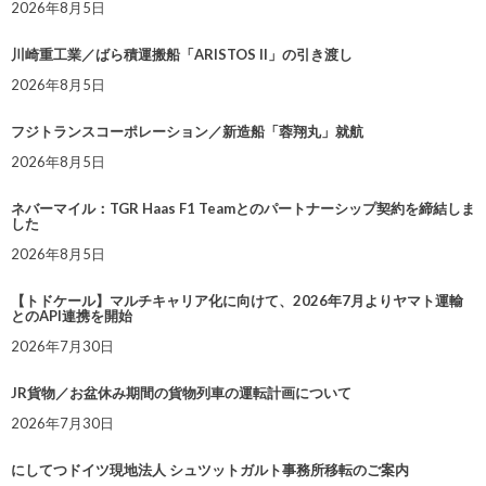
2026年8月5日
川崎重工業／ばら積運搬船「ARISTOS II」の引き渡し
2026年8月5日
フジトランスコーポレーション／新造船「蓉翔丸」就航
2026年8月5日
ネバーマイル：TGR Haas F1 Teamとのパートナーシップ契約を締結しま
した
2026年8月5日
【トドケール】マルチキャリア化に向けて、2026年7月よりヤマト運輸
とのAPI連携を開始
2026年7月30日
JR貨物／お盆休み期間の貨物列車の運転計画について
2026年7月30日
にしてつドイツ現地法人 シュツットガルト事務所移転のご案内