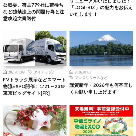
リニューアルいたしました：
公取委、荷主779社に荷待ち
「LOGI-BIZ」の魅力をお伝え
など独禁法上の問題行為と注
いたします！
意喚起文書送付
2026.01.09
タイアップ2
2026.01.01
プレスリリースなど
EVトラック展示などスマート
謹賀新年・2026年も何卒宜し
物流EXPO開催！1/21～23＠
くお願い申し上げます
東京ビッグサイト[PR]