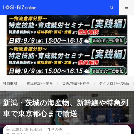
独自取材
物流施設/不動産
災害/事故/不祥事
テクノロジー/製品
新潟・茨城の海産物、新幹線や特急列
車で東京都心まで輸送
2020.10.16 16:43:38
その他