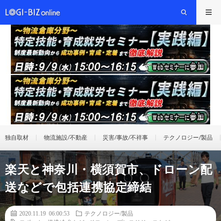
独自取材
物流施設/不動産
災害/事故/不祥事
テクノロジー/製品
楽天と神奈川・横須賀市、ドローン配
送などで包括連携協定締結
2020.11.19 06:00:53
テクノロジー/製品