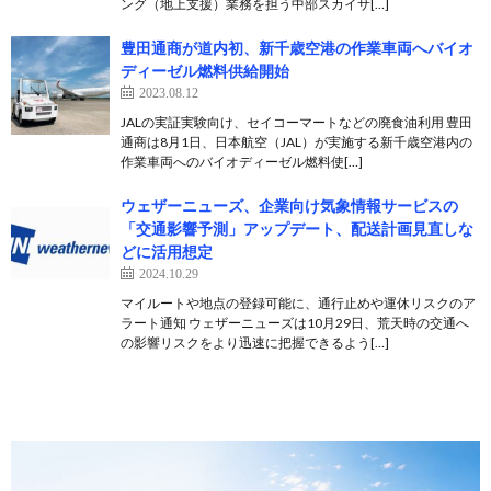
ング（地上支援）業務を担う中部スカイサ[…]
豊田通商が道内初、新千歳空港の作業車両へバイオ
ディーゼル燃料供給開始
2023.08.12
JALの実証実験向け、セイコーマートなどの廃食油利用 豊田
通商は8月1日、日本航空（JAL）が実施する新千歳空港内の
作業車両へのバイオディーゼル燃料使[…]
ウェザーニューズ、企業向け気象情報サービスの
「交通影響予測」アップデート、配送計画見直しな
どに活用想定
2024.10.29
マイルートや地点の登録可能に、通行止めや運休リスクのア
ラート通知 ウェザーニューズは10月29日、荒天時の交通へ
の影響リスクをより迅速に把握できるよう[…]