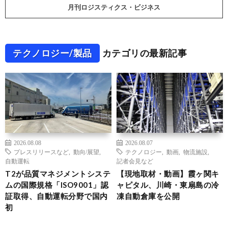
月刊ロジスティクス・ビジネス
テクノロジー/製品
カテゴリの最新記事
2026.08.08
2026.08.07
プレスリリースなど
,
動向/展望
,
テクノロジー
,
動画
,
物流施設
,
自動運転
記者会見など
T2が品質マネジメントシステ
【現地取材・動画】霞ヶ関キ
ムの国際規格「ISO9001」認
ャピタル、川崎・東扇島の冷
証取得、自動運転分野で国内
凍自動倉庫を公開
初