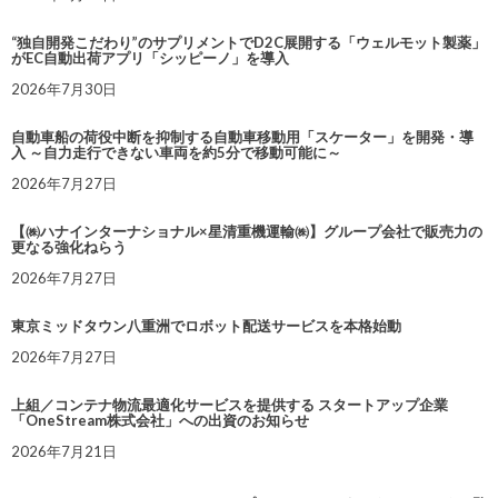
“独自開発こだわり”のサプリメントでD2C展開する「ウェルモット製薬」
がEC自動出荷アプリ「シッピーノ」を導入
2026年7月30日
自動車船の荷役中断を抑制する自動車移動用「スケーター」を開発・導
入 ～自力走行できない車両を約5分で移動可能に～
2026年7月27日
【㈱ハナインターナショナル×星清重機運輸㈱】グループ会社で販売力の
更なる強化ねらう
2026年7月27日
東京ミッドタウン八重洲でロボット配送サービスを本格始動
2026年7月27日
上組／コンテナ物流最適化サービスを提供する スタートアップ企業
「OneStream株式会社」への出資のお知らせ
2026年7月21日