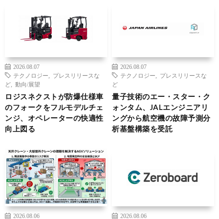
2026.08.07
2026.08.07
テクノロジー
,
プレスリリースな
テクノロジー
,
プレスリリースな
ど
,
動向/展望
ど
ロジスネクストが防爆仕様車
量子技術のエー・スター・ク
のフォークをフルモデルチェ
ォンタム、JALエンジニアリ
ンジ、オペレーターの快適性
ングから航空機の故障予測分
向上図る
析基盤構築を受託
2026.08.06
2026.08.06