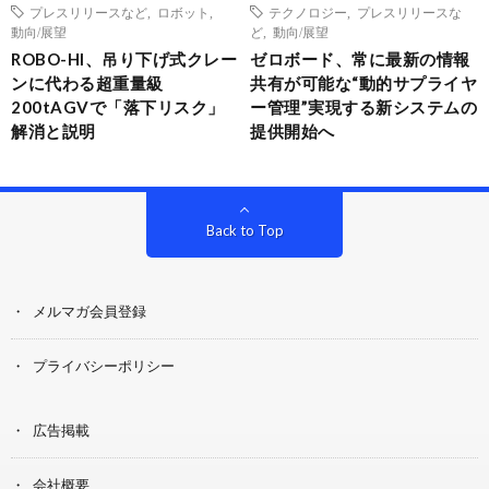
プレスリリースなど
,
ロボット
,
テクノロジー
,
プレスリリースな
動向/展望
ど
,
動向/展望
ROBO-HI、吊り下げ式クレー
ゼロボード、常に最新の情報
ンに代わる超重量級
共有が可能な“動的サプライヤ
200tAGVで「落下リスク」
ー管理”実現する新システムの
解消と説明
提供開始へ
Back to Top
メルマガ会員登録
プライバシーポリシー
広告掲載
会社概要