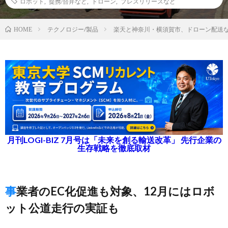
ロボット
,
提携/合弁など
,
ドローン
,
プレスリリースなど
テクノロジー/製品
楽天と神奈川・横須賀市、ドローン配送
HOME
月刊LOGI-BIZ 7月号は「未来を創る輸送改革」 先行企業の
生存戦略を徹底取材
事業者のEC化促進も対象、12月にはロボ
ット公道走行の実証も