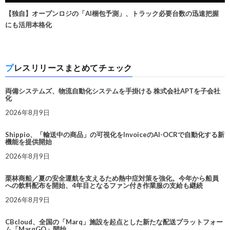
【独自】オープンロジの「AI梱包予測」、トラック必要台数の迅速把握
にも活用本格化
プレスリリースまとめてチェック
両備システムズ、物流自動化システムを手掛ける 株式会社APTを子会社
化
2026年8月9日
Shippio、「輸送中の商品」の可視化をInvoiceのAI-OCRで自動化する新
機能を提供開始
2026年8月9日
栗林商船／夏の安全運航を支えるため熱中症対策を強化。今年から船員
への飲料配布を開始、4年目となるファン付き作業服の支給も継続
2026年8月9日
CBcloud、全国の「Marq」施設を起点とした新たな配送プラットフォー
ム「MarqGO」開始