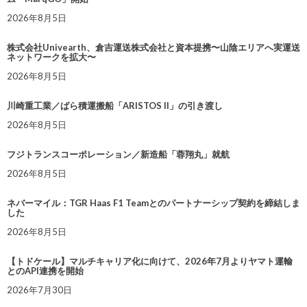
2026年8月5日
株式会社Univearth、倉吉運送株式会社と資本提携〜山陰エリアへ実運送
ネットワークを拡大〜
2026年8月5日
川崎重工業／ばら積運搬船「ARISTOS II」の引き渡し
2026年8月5日
フジトランスコーポレーション／新造船「蓉翔丸」就航
2026年8月5日
ネバーマイル：TGR Haas F1 Teamとのパートナーシップ契約を締結しま
した
2026年8月5日
【トドケール】マルチキャリア化に向けて、2026年7月よりヤマト運輸
とのAPI連携を開始
2026年7月30日