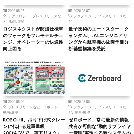
2026.08.07
2026.08.07
テクノロジー
,
プレスリリースな
テクノロジー
,
プレスリリースな
ど
,
動向/展望
ど
ロジスネクストが防爆仕様車
量子技術のエー・スター・ク
のフォークをフルモデルチェ
ォンタム、JALエンジニアリ
ンジ、オペレーターの快適性
ングから航空機の故障予測分
向上図る
析基盤構築を受託
2026.08.06
2026.08.06
プレスリリースなど
,
ロボット
,
テクノロジー
,
プレスリリースな
動向/展望
ど
,
動向/展望
ROBO-HI、吊り下げ式クレー
ゼロボード、常に最新の情報
ンに代わる超重量級
共有が可能な“動的サプライヤ
200tAGVで「落下リスク」
ー管理”実現する新システムの