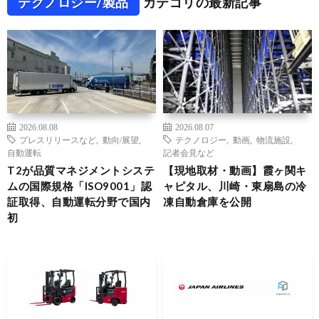
テクノロジー/製品
カテゴリの最新記事
2026.08.08
2026.08.07
プレスリリースなど
,
動向/展望
,
テクノロジー
,
動画
,
物流施設
,
自動運転
記者会見など
T2が品質マネジメントシステ
【現地取材・動画】霞ヶ関キ
ムの国際規格「ISO9001」認
ャピタル、川崎・東扇島の冷
証取得、自動運転分野で国内
凍自動倉庫を公開
初