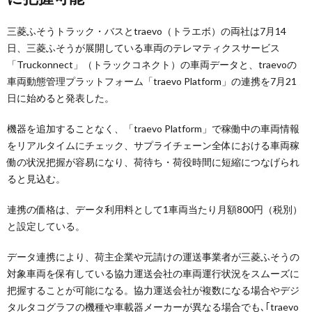
三菱ふそうトラック・バスとtraevo（トラエボ）の両社は7月14
日、三菱ふそうが展開している車両のテレマティクスサービス
「Truckonnect」（トラックコネクト）の車両データと、traevoの
車両動態管理プラットフォーム「traevo Platform」の連携を7月21
日に始めると発表した。
機器を追加することなく、「traevo Platform」で稼働中の車両情報
をリアルタイムにチェック、サプライチェーン全体における車両稼
働の状況把握が容易になり、荷待ち・荷役時間に短縮につなげられ
ると見込む。
連携の価格は、データ利用料として1車両当たり月額800円（税別）
と設定している。
データ連携により、荷主企業や元請けの運送事業者が三菱ふそうの
対象車両を保有している協力運送会社の車両運行状況をスムーズに
把握することが可能になる。協力運送会社が複数になる場合やデジ
タルタコグラフの機種や車載器メーカーが異なる場合でも､｢traevo