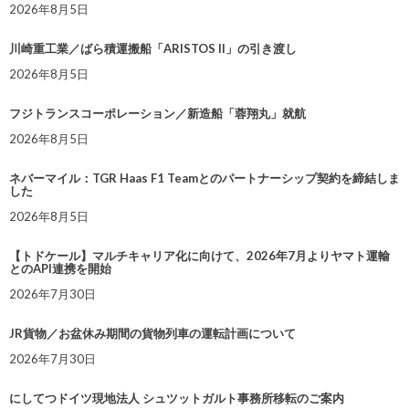
2026年8月5日
川崎重工業／ばら積運搬船「ARISTOS II」の引き渡し
2026年8月5日
フジトランスコーポレーション／新造船「蓉翔丸」就航
2026年8月5日
ネバーマイル：TGR Haas F1 Teamとのパートナーシップ契約を締結しま
した
2026年8月5日
【トドケール】マルチキャリア化に向けて、2026年7月よりヤマト運輸
とのAPI連携を開始
2026年7月30日
JR貨物／お盆休み期間の貨物列車の運転計画について
2026年7月30日
にしてつドイツ現地法人 シュツットガルト事務所移転のご案内