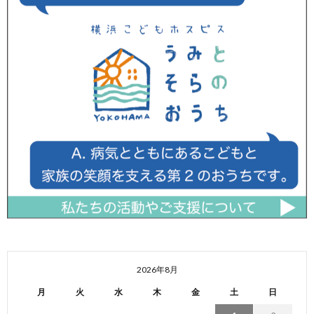
2026年8月
月
火
水
木
金
土
日