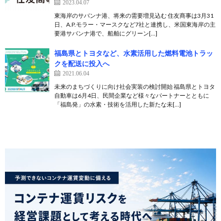
2023.04.07
東海岸のサバンナ港、将来の需要増見込む 住友商事は3月31
日、A.P.モラー・マースクなど7社と連携し、米国東海岸の主
要港サバンナ港で、船舶にグリーン[…]
福島県とトヨタなど、水素活用した燃料電池トラッ
クを配送に投入へ
2021.06.04
未来のまちづくりに向け社会実装の検討開始 福島県とトヨタ
自動車は6月4日、民間企業など様々なパートナーとともに
「福島発」の水素・技術を活用した新たな未[…]