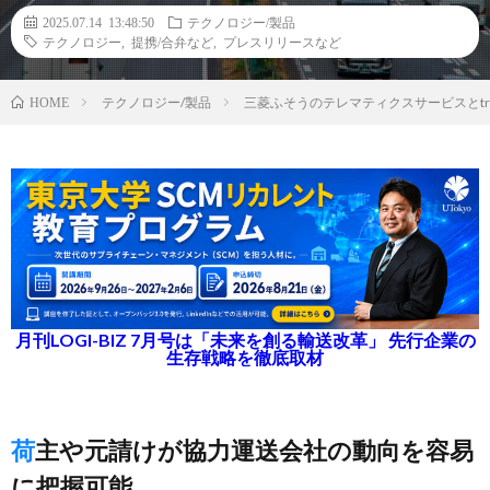
2025.07.14 13:48:50
テクノロジー/製品
テクノロジー
,
提携/合弁など
,
プレスリリースなど
テクノロジー/製品
三菱ふそうのテレマティクスサービスとtr
HOME
月刊LOGI-BIZ 7月号は「未来を創る輸送改革」 先行企業の
生存戦略を徹底取材
荷主や元請けが協力運送会社の動向を容易
に把握可能