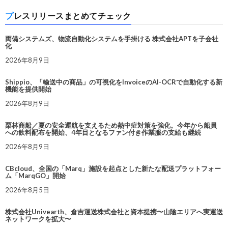
プレスリリースまとめてチェック
両備システムズ、物流自動化システムを手掛ける 株式会社APTを子会社
化
2026年8月9日
Shippio、「輸送中の商品」の可視化をInvoiceのAI-OCRで自動化する新
機能を提供開始
2026年8月9日
栗林商船／夏の安全運航を支えるため熱中症対策を強化。今年から船員
への飲料配布を開始、4年目となるファン付き作業服の支給も継続
2026年8月9日
CBcloud、全国の「Marq」施設を起点とした新たな配送プラットフォー
ム「MarqGO」開始
2026年8月5日
株式会社Univearth、倉吉運送株式会社と資本提携〜山陰エリアへ実運送
ネットワークを拡大〜