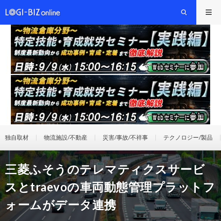
独自取材
物流施設/不動産
災害/事故/不祥事
テクノロジー/製品
三菱ふそうのテレマティクスサービ
スとtraevoの車両動態管理プラットフ
ォームがデータ連携