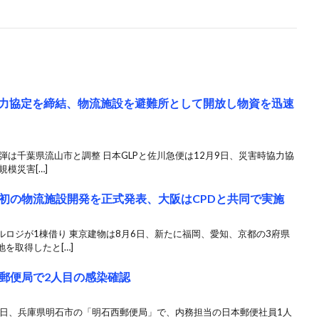
協力協定を締結、物流施設を避難所として開放し物資を迅速
弾は千葉県流山市と調整 日本GLPと佐川急便は12月9日、災害時協力協
模災害[…]
初の物流施設開発を正式発表、大阪はCPDと共同で実施
ロジが1棟借り 東京建物は8月6日、新たに福岡、愛知、京都の3府県
を取得したと[…]
郵便局で2人目の感染確認
10日、兵庫県明石市の「明石西郵便局」で、内務担当の日本郵便社員1人