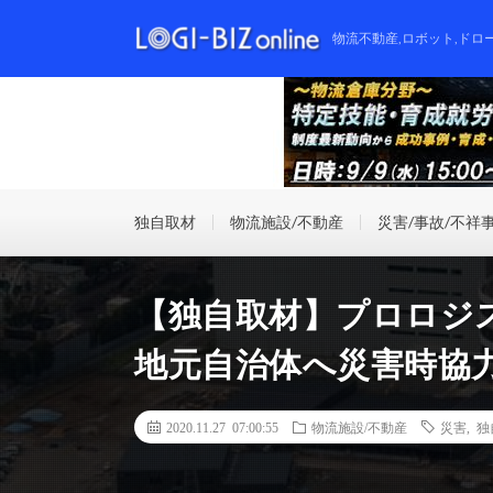
物流不動産,ロボット,ドロ
独自取材
物流施設/不動産
災害/事故/不祥
【独自取材】プロロジ
地元自治体へ災害時協
2020.11.27 07:00:55
物流施設/不動産
災害
,
独