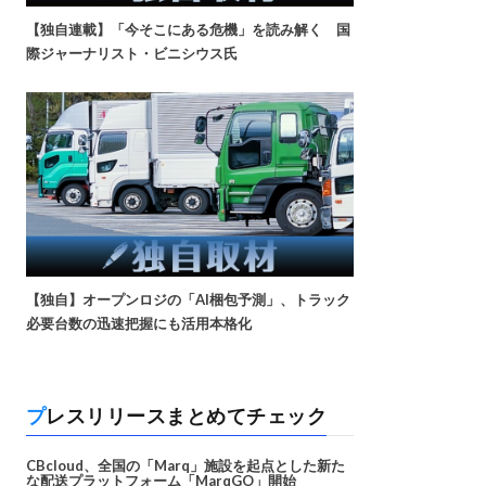
【独自連載】「今そこにある危機」を読み解く 国
際ジャーナリスト・ビニシウス氏
【独自】オープンロジの「AI梱包予測」、トラック
必要台数の迅速把握にも活用本格化
プレスリリースまとめてチェック
CBcloud、全国の「Marq」施設を起点とした新た
な配送プラットフォーム「MarqGO」開始