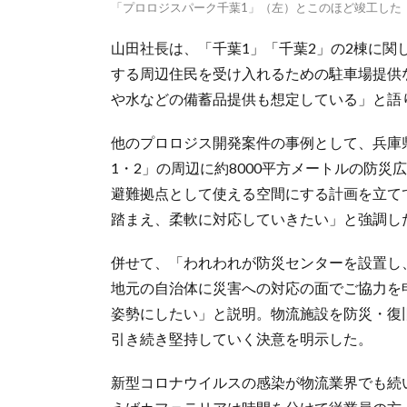
「プロロジスパーク千葉1」（左）とこのほど竣工した
山田社長は、「千葉1」「千葉2」の2棟に
する周辺住民を受け入れるための駐車場提供
や水などの備蓄品提供も想定している」と語
他のプロロジス開発案件の事例として、兵庫
1・2」の周辺に約8000平方メートルの防
避難拠点として使える空間にする計画を立て
踏まえ、柔軟に対応していきたい」と強調し
併せて、「われわれが防災センターを設置し
地元の自治体に災害への対応の面でご協力を
姿勢にしたい」と説明。物流施設を防災・復
引き続き堅持していく決意を明示した。
新型コロナウイルスの感染が物流業界でも続