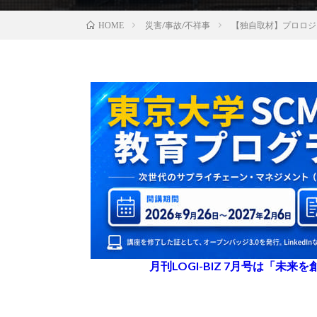
災害/事故/不祥事
【独自取材】プロロジ
HOME
月刊LOGI-BIZ 7月号は「未