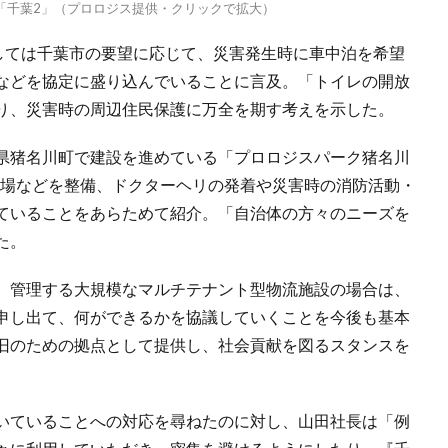
「千葉2」（プロロジス提供・クリックで拡大）
関しては千葉市の要望に応じて、災害発生時に車中泊を希望
などを協定に盛り込んでいることに言及。「トイレの開放
り、災害時の周辺住民保護に万全を期す考えを示した。
県猪名川町で建設を進めている「プロロジスパーク猪名川
災広場などを整備、ドクターヘリの発着や災害時の消防活動・
ていることをあらためて紹介。「自治体の方々のニーズを
た。
、管理する大規模なマルチテナント型物流施設の場合は、
申し出て、何ができるかを協議していくことを今後も基本
旧のための拠点として提供し、社会貢献を図るスタンスを
いていることへの対応を尋ねたのに対し、山田社長は「例