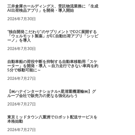
三井倉庫ホールディングス、受託物流業務に 「生成
AI出荷検品アプリ」を開発・導入開始
2026年7月30日
“独自開発こだわり”のサプリメントでD2C展開する
「ウェルモット製薬」がEC自動出荷アプリ「シッピ
ーノ」を導入
2026年7月30日
自動車船の荷役中断を抑制する自動車移動用「スケ
ーター」を開発・導入 ～自力走行できない車両を約
5分で移動可能に～
2026年7月27日
【㈱ハナインターナショナル×星清重機運輸㈱】グ
ループ会社で販売力の更なる強化ねらう
2026年7月27日
東京ミッドタウン八重洲でロボット配送サービスを
本格始動
2026年7月27日