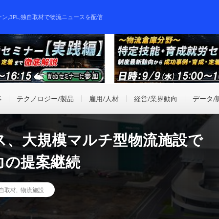
ーン,3PL,独自取材で物流ニュースを配信
事
テクノロジー/製品
雇用/人材
経営/業界動向
データ/
ス、大規模マルチ型物流施設で
力の提案継続
自取材
,
物流施設