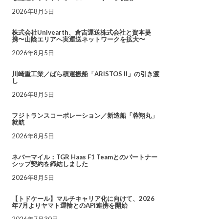
2026年8月5日
株式会社Univearth、倉吉運送株式会社と資本提
携〜山陰エリアへ実運送ネットワークを拡大〜
2026年8月5日
川崎重工業／ばら積運搬船「ARISTOS II」の引き渡
し
2026年8月5日
フジトランスコーポレーション／新造船「蓉翔丸」
就航
2026年8月5日
ネバーマイル：TGR Haas F1 Teamとのパートナー
シップ契約を締結しました
2026年8月5日
【トドケール】マルチキャリア化に向けて、2026
年7月よりヤマト運輸とのAPI連携を開始
2026年7月30日