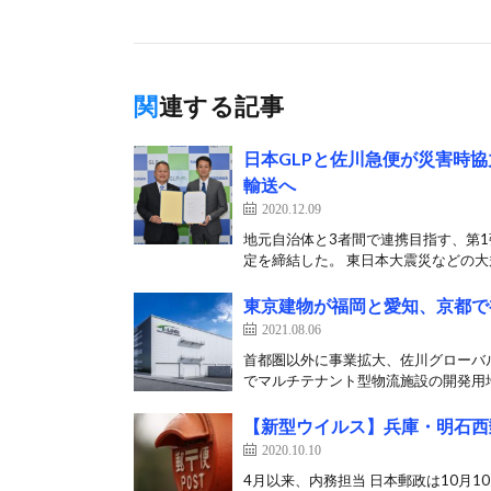
関連する記事
日本GLPと佐川急便が災害時
輸送へ
2020.12.09
地元自治体と3者間で連携目指す、第1
定を締結した。 東日本大震災などの大規
東京建物が福岡と愛知、京都で
2021.08.06
首都圏以外に事業拡大、佐川グローバル
でマルチテナント型物流施設の開発用地
【新型ウイルス】兵庫・明石西
2020.10.10
4月以来、内務担当 日本郵政は10月