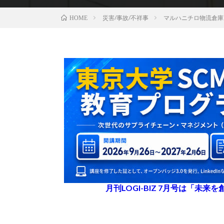
災害/事故/不祥事
マルハニチロ物流倉庫
HOME
月刊LOGI-BIZ 7月号は「未