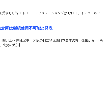
送受信も可能 モトローラ・ソリューションズは4月7日、インターネッ
発生倉庫は継続使用不可能と発表
円超計上へ 関連記事： 大阪の日立物流西日本倉庫火災、発生から5日余
火勢の激[…]