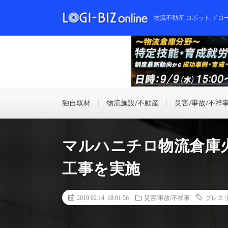
物流不動産,ロボット,ドロ
独自取材
物流施設/不動産
災害/事故/不祥
マルハニチロ物流倉庫
工事を実施
2019.02.14 18:01:56
災害/事故/不祥事
プレス