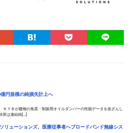
0億円規模の純損失計上へ
 ＫＹＢが建物の免震・制振用オイルダンパーの性能データを改ざんし
決算は連結純[…]
ソリューションズ、医療従事者へブロードバンド無線シス