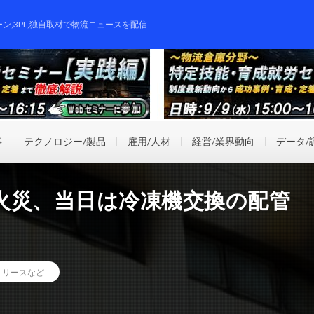
ーン,3PL,独自取材で物流ニュースを配信
事
テクノロジー/製品
雇用/人材
経営/業界動向
データ/
火災、当日は冷凍機交換の配管
リリースなど