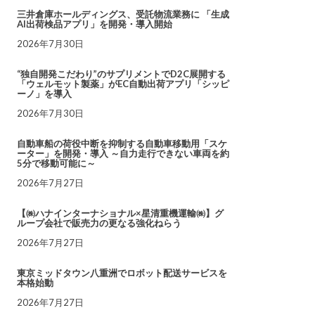
三井倉庫ホールディングス、受託物流業務に 「生成
AI出荷検品アプリ」を開発・導入開始
2026年7月30日
“独自開発こだわり”のサプリメントでD2C展開する
「ウェルモット製薬」がEC自動出荷アプリ「シッピ
ーノ」を導入
2026年7月30日
自動車船の荷役中断を抑制する自動車移動用「スケ
ーター」を開発・導入 ～自力走行できない車両を約
5分で移動可能に～
2026年7月27日
【㈱ハナインターナショナル×星清重機運輸㈱】グ
ループ会社で販売力の更なる強化ねらう
2026年7月27日
東京ミッドタウン八重洲でロボット配送サービスを
本格始動
2026年7月27日