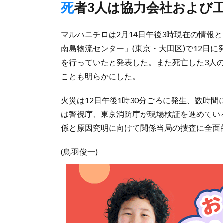
死者3人は協力会社および
マルハニチロは2月14日午後3時現在の情報
南島物流センター」(東京・大田区)で12日
を行っていたと発表した。また死亡した3人
ことも明らかにした。
火災は12日午後1時30分ごろに発生、数時
は警視庁、東京消防庁が現場検証を進めてい
係と原因究明に向けて関係当局の捜査に全面
(鳥羽俊一)