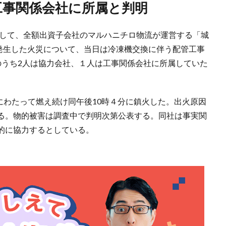
工事関係会社に所属と判明
として、全額出資子会社のマルハニチロ物流が運営する「城
に発生した火災について、当日は冷凍機交換に伴う配管工事
のうち2人は協力会社、１人は工事関係会社に所属していた
間にわたって燃え続け同午後10時４分に鎮火した。出火原因
る。物的被害は調査中で判明次第公表する。同社は事実関
的に協力するとしている。