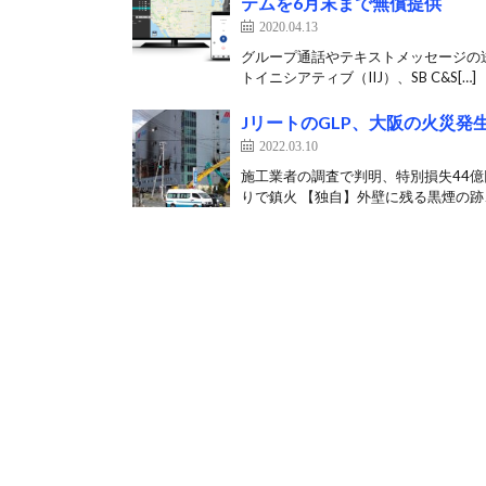
テムを6月末まで無償提供
2020.04.13
グループ通話やテキストメッセージの
トイニシアティブ（IIJ）、SB C&S[…]
JリートのGLP、大阪の火災
2022.03.10
施工業者の調査で判明、特別損失44億
りで鎮火 【独自】外壁に残る黒煙の跡、