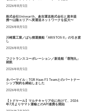
2026年8月5日
株式会社Univearth、倉吉運送株式会社と資本提
携〜山陰エリアへ実運送ネットワークを拡大〜
2026年8月5日
川崎重工業／ばら積運搬船「ARISTOS II」の引き渡
し
2026年8月5日
フジトランスコーポレーション／新造船「蓉翔丸」
就航
2026年8月5日
ネバーマイル：TGR Haas F1 Teamとのパートナー
シップ契約を締結しました
2026年8月5日
【トドケール】マルチキャリア化に向けて、2026
年7月よりヤマト運輸とのAPI連携を開始
2026年7月30日