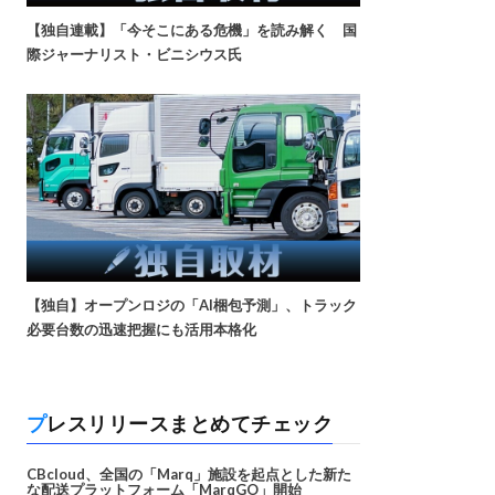
【独自連載】「今そこにある危機」を読み解く 国
際ジャーナリスト・ビニシウス氏
【独自】オープンロジの「AI梱包予測」、トラック
必要台数の迅速把握にも活用本格化
プレスリリースまとめてチェック
CBcloud、全国の「Marq」施設を起点とした新た
な配送プラットフォーム「MarqGO」開始