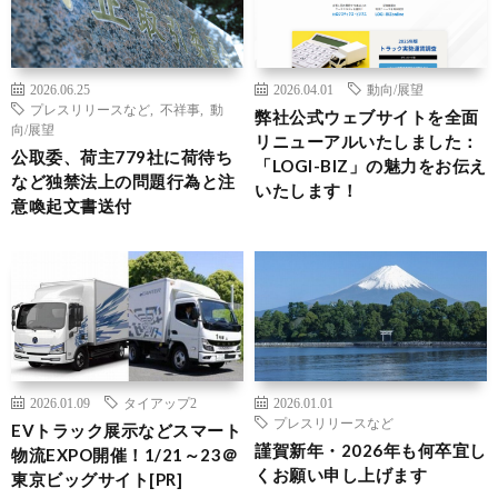
2026.06.25
2026.04.01
動向/展望
プレスリリースなど
,
不祥事
,
動
弊社公式ウェブサイトを全面
向/展望
リニューアルいたしました：
公取委、荷主779社に荷待ち
「LOGI-BIZ」の魅力をお伝え
など独禁法上の問題行為と注
いたします！
意喚起文書送付
2026.01.09
タイアップ2
2026.01.01
プレスリリースなど
EVトラック展示などスマート
謹賀新年・2026年も何卒宜し
物流EXPO開催！1/21～23＠
くお願い申し上げます
東京ビッグサイト[PR]