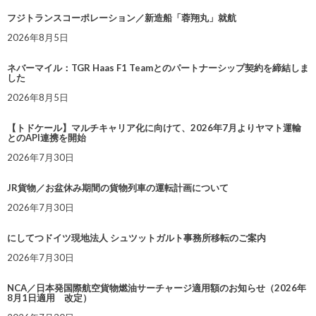
フジトランスコーポレーション／新造船「蓉翔丸」就航
2026年8月5日
ネバーマイル：TGR Haas F1 Teamとのパートナーシップ契約を締結しま
した
2026年8月5日
【トドケール】マルチキャリア化に向けて、2026年7月よりヤマト運輸
とのAPI連携を開始
2026年7月30日
JR貨物／お盆休み期間の貨物列車の運転計画について
2026年7月30日
にしてつドイツ現地法人 シュツットガルト事務所移転のご案内
2026年7月30日
NCA／日本発国際航空貨物燃油サーチャージ適用額のお知らせ（2026年
8月1日適用 改定）