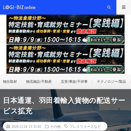
独自取材
物流施設/不動産
災害/事故/不祥事
テクノロジー/製品
日本通運、羽田着輸入貨物の配送サー
ビス拡充
2020.12.24 11:31:02
その他
プレスリリースなど