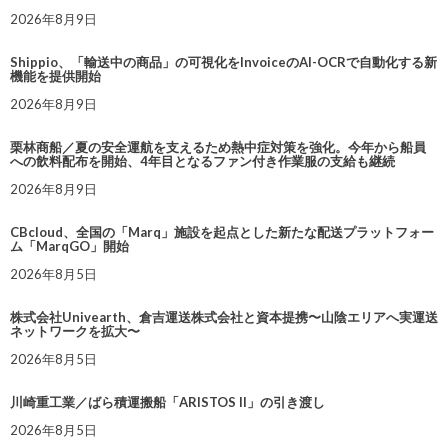
2026年8月9日
Shippio、「輸送中の商品」の可視化をInvoiceのAI-OCRで自動化する新
機能を提供開始
2026年8月9日
栗林商船／夏の安全運航を支えるため熱中症対策を強化。今年から船員
への飲料配布を開始、4年目となるファン付き作業服の支給も継続
2026年8月9日
CBcloud、全国の「Marq」施設を起点とした新たな配送プラットフォー
ム「MarqGO」開始
2026年8月5日
株式会社Univearth、倉吉運送株式会社と資本提携〜山陰エリアへ実運送
ネットワークを拡大〜
2026年8月5日
川崎重工業／ばら積運搬船「ARISTOS II」の引き渡し
2026年8月5日