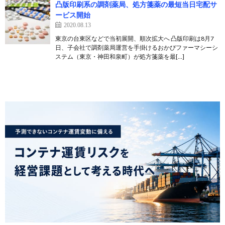
凸版印刷系の調剤薬局、処方箋薬の最短当日宅配サ
ービス開始
2020.08.13
東京の台東区などで当初展開、順次拡大へ 凸版印刷は8月7
日、子会社で調剤薬局運営を手掛けるおかぴファーマシーシ
ステム（東京・神田和泉町）が処方箋薬を最[…]