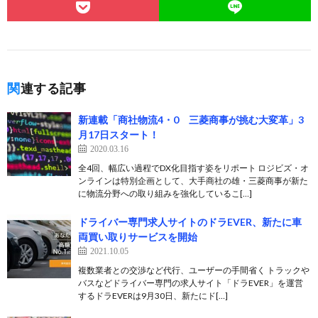
関連する記事
新連載「商社物流4・0 三菱商事が挑む大変革」3
月17日スタート！
2020.03.16
全4回、幅広い過程でDX化目指す姿をリポート ロジビズ・オ
ンラインは特別企画として、大手商社の雄・三菱商事が新た
に物流分野への取り組みを強化しているこ[…]
ドライバー専門求人サイトのドラEVER、新たに車
両買い取りサービスを開始
2021.10.05
複数業者との交渉など代行、ユーザーの手間省く トラックや
バスなどドライバー専門の求人サイト「ドラEVER」を運営
するドラEVERは9月30日、新たにド[…]