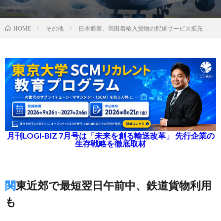
その他
日本通運、羽田着輸入貨物の配送サービス拡充
HOME
月刊LOGI-BIZ 7月号は「未来を創る輸送改革」 先行企業の
生存戦略を徹底取材
関東近郊で最短翌日午前中、鉄道貨物利用
も