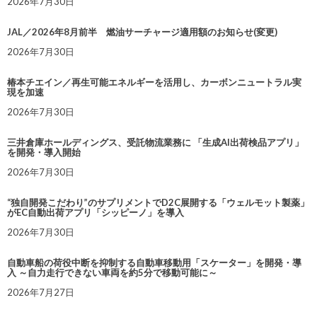
2026年7月30日
JAL／2026年8月前半 燃油サーチャージ適用額のお知らせ(変更)
2026年7月30日
椿本チエイン／再生可能エネルギーを活用し、カーボンニュートラル実
現を加速
2026年7月30日
三井倉庫ホールディングス、受託物流業務に 「生成AI出荷検品アプリ」
を開発・導入開始
2026年7月30日
“独自開発こだわり”のサプリメントでD2C展開する「ウェルモット製薬」
がEC自動出荷アプリ「シッピーノ」を導入
2026年7月30日
自動車船の荷役中断を抑制する自動車移動用「スケーター」を開発・導
入 ～自力走行できない車両を約5分で移動可能に～
2026年7月27日