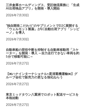
三井倉庫ホールディングス、受託物流業務に 「生成
AI出荷検品アプリ」を開発・導入開始
2026年7月30日
“独自開発こだわり”のサプリメントでD2C展開する
「ウェルモット製薬」がEC自動出荷アプリ「シッピ
ーノ」を導入
2026年7月30日
自動車船の荷役中断を抑制する自動車移動用「スケ
ーター」を開発・導入 ～自力走行できない車両を約
5分で移動可能に～
2026年7月27日
【㈱ハナインターナショナル×星清重機運輸㈱】グ
ループ会社で販売力の更なる強化ねらう
2026年7月27日
東京ミッドタウン八重洲でロボット配送サービスを
本格始動
2026年7月27日