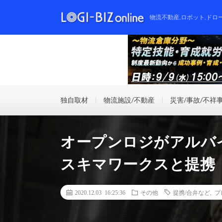
物流不動産,ロボット,ドロ
独自取材
物流施設/不動産
災害/事故/不祥
オープンロジがアルバ
スキマワークスと提携
2020.12.03 16:25:36
その他
提携/合弁など
,
プ