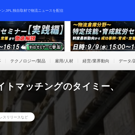
ーン,3PL,独自取材で物流ニュースを配信
事
テクノロジー/製品
雇用/人材
経営/業界動向
データ/
イトマッチングのタイミー、
レスリリースなど