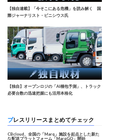
【独自連載】「今そこにある危機」を読み解く 国
際ジャーナリスト・ビニシウス氏
【独自】オープンロジの「AI梱包予測」、トラック
必要台数の迅速把握にも活用本格化
プレスリリースまとめてチェック
CBcloud、全国の「Marq」施設を起点とした新た
な配送プラットフォーム「MarqGO」開始