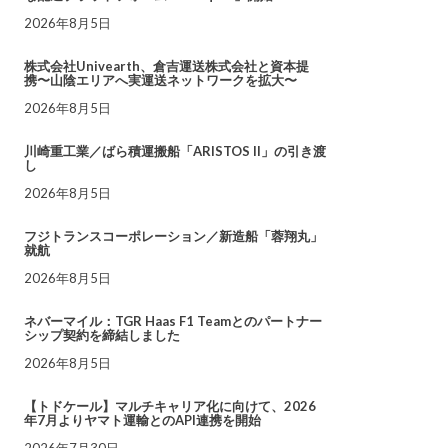
2026年8月5日
株式会社Univearth、倉吉運送株式会社と資本提
携〜山陰エリアへ実運送ネットワークを拡大〜
2026年8月5日
川崎重工業／ばら積運搬船「ARISTOS II」の引き渡
し
2026年8月5日
フジトランスコーポレーション／新造船「蓉翔丸」
就航
2026年8月5日
ネバーマイル：TGR Haas F1 Teamとのパートナー
シップ契約を締結しました
2026年8月5日
【トドケール】マルチキャリア化に向けて、2026
年7月よりヤマト運輸とのAPI連携を開始
2026年7月30日