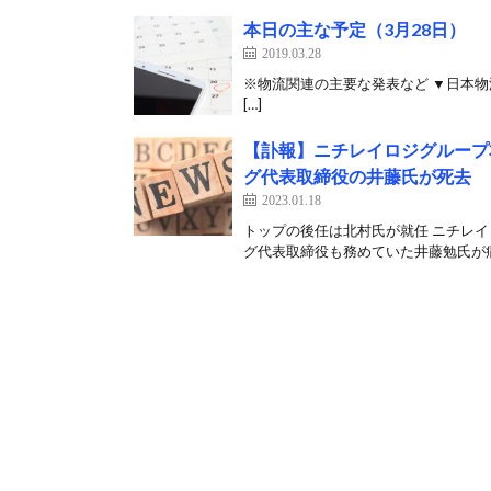
本日の主な予定（3月28日）
2019.03.28
※物流関連の主要な発表など ▼日本
[…]
【訃報】ニチレイロジグループ
グ代表取締役の井藤氏が死去
2023.01.18
トップの後任は北村氏が就任 ニチレ
グ代表取締役も務めていた井藤勉氏が病