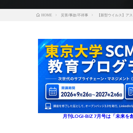
災害/事故/不祥事
【新型ウイルス】アスク
HOME
月刊LOGI-BIZ 7月号は「未