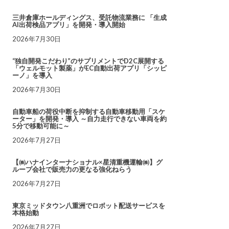
三井倉庫ホールディングス、受託物流業務に 「生成
AI出荷検品アプリ」を開発・導入開始
2026年7月30日
“独自開発こだわり”のサプリメントでD2C展開する
「ウェルモット製薬」がEC自動出荷アプリ「シッピ
ーノ」を導入
2026年7月30日
自動車船の荷役中断を抑制する自動車移動用「スケ
ーター」を開発・導入 ～自力走行できない車両を約
5分で移動可能に～
2026年7月27日
【㈱ハナインターナショナル×星清重機運輸㈱】グ
ループ会社で販売力の更なる強化ねらう
2026年7月27日
東京ミッドタウン八重洲でロボット配送サービスを
本格始動
2026年7月27日