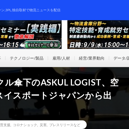
ーン,3PL,独自取材で物流ニュースを配信
事
テクノロジー/製品
雇用/人材
経営/業界動向
データ/
傘下のASKUL LOGIST、空
スイスポートジャパンから出
営支援
,
コロナショック
,
災害
,
プレスリリースなど