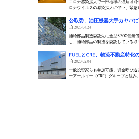
コロナ感染拡大で一部地域の遅延可能性
ロナウイルスの感染拡大に伴い、緊急事
公取委、油圧機器大手カヤバに
2025.04.24
補給部品製造委託先に金型5700個無
し、補給部品の製造を委託している取引
FUELとCRE、物流不動産特
2020.02.04
一般投資家らも参加可能、資金呼び込み
ーアールイー（CRE）グループと組み、