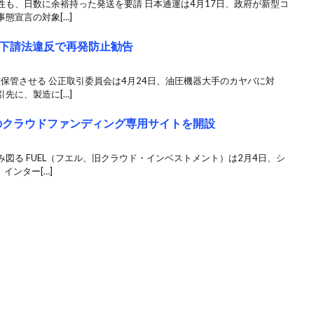
も、日数に余裕持った発送を要請 日本通運は4月17日、政府が新型コ
態宣言の対象[…]
下請法違反で再発防止勧告
償保管させる 公正取引委員会は4月24日、油圧機器大手のカヤバに対
先に、製造に[…]
化のクラウドファンディング専用サイトを開設
図る FUEL（フエル、旧クラウド・インベストメント）は2月4日、シ
インター[…]