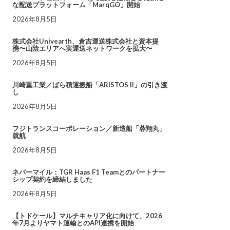
な配送プラットフォーム「MarqGO」開始
2026年8月5日
株式会社Univearth、倉吉運送株式会社と資本提
携〜山陰エリアへ実運送ネットワークを拡大〜
2026年8月5日
川崎重工業／ばら積運搬船「ARISTOS II」の引き渡
し
2026年8月5日
フジトランスコーポレーション／新造船「蓉翔丸」
就航
2026年8月5日
ネバーマイル：TGR Haas F1 Teamとのパートナー
シップ契約を締結しました
2026年8月5日
【トドケール】マルチキャリア化に向けて、2026
年7月よりヤマト運輸とのAPI連携を開始