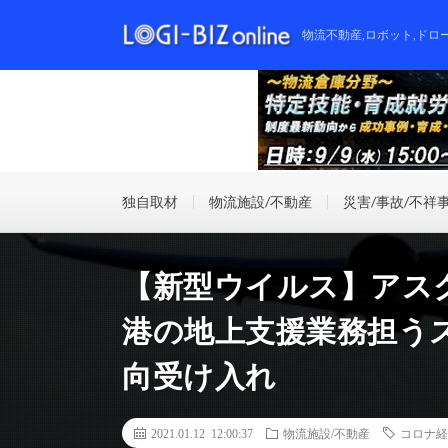
物流不動産,ロボット,ドロ
独自取材
物流施設/不動産
災害/事故/不祥
【新型ウイルス】アスクル
港の地上支援業務担う
向受け入れ
2021.01.12 12:00:37
物流施設/不動産
コロナ経