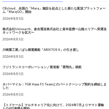
CBcloud、全国の「Marq」施設を起点とした新たな配送プラットフォー
ム「MarqGO」開始
2026年8月5日
株式会社Univearth、倉吉運送株式会社と資本提携〜山陰エリアへ実運送
ネットワークを拡大〜
2026年8月5日
川崎重工業／ばら積運搬船「ARISTOS II」の引き渡し
2026年8月5日
フジトランスコーポレーション／新造船「蓉翔丸」就航
2026年8月5日
ネバーマイル：TGR Haas F1 Teamとのパートナーシップ契約を締結しま
した
2026年8月5日
【トドケール】マルチキャリア化に向けて、2026年7月よりヤマト運輸
とのAPI連携を開始