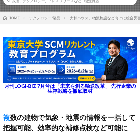
災害
,
テクノロジー
,
プレスリリースなど
,
物流施設
テクノロジー/製品
大和ハウス、物流施設など向けに総合災
HOME
月刊LOGI-BIZ 7月号は「未来を創る輸送改革」 先行企業の
生存戦略を徹底取材
複数の建物で気象・地震の情報を一括して
把握可能、効率的な補修点検など可能に