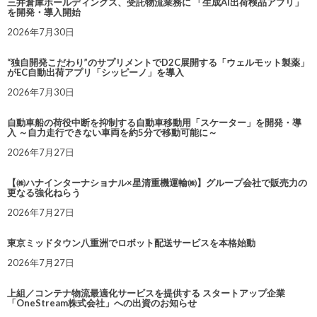
三井倉庫ホールディングス、受託物流業務に 「生成AI出荷検品アプリ」
を開発・導入開始
2026年7月30日
“独自開発こだわり”のサプリメントでD2C展開する「ウェルモット製薬」
がEC自動出荷アプリ「シッピーノ」を導入
2026年7月30日
自動車船の荷役中断を抑制する自動車移動用「スケーター」を開発・導
入 ～自力走行できない車両を約5分で移動可能に～
2026年7月27日
【㈱ハナインターナショナル×星清重機運輸㈱】グループ会社で販売力の
更なる強化ねらう
2026年7月27日
東京ミッドタウン八重洲でロボット配送サービスを本格始動
2026年7月27日
上組／コンテナ物流最適化サービスを提供する スタートアップ企業
「OneStream株式会社」への出資のお知らせ