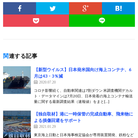
関連する記事
【新型ウイルス】日本発米国向け海上コンテナ、6
月は43・3％減
2020.07.20
コロナ影響続く、自動車関連は7割ダウン 米調査機関デカル
ト・データマインは7月20日、日本発着の海上コンテナ輸送
量に関する最新調査結果（速報値）をまと[…]
【独自取材】港に一時保管の完成自動車、飛来物に
よる損傷回避をサポート
2021.01.29
東京海上日動と日本海事検定協会が専用装置開発、鉄粉など