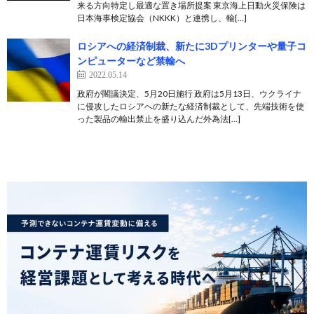
来る方向特定し最適な置き場所提案 東京海上日動火災保険は
日本海事検定協会（NKKK）と連携し、輸[…]
ロシアへの経済制裁、新たに3Dプリンターや量子コ
ンピューターなど禁輸へ
2022.05.14
政府が閣議決定、5月20日施行 政府は5月13日、ウクライナ
に侵攻したロシアへの新たな経済制裁として、先端技術を使
った製品の輸出禁止を盛り込んだ外為法[…]