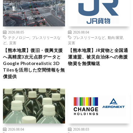
2026.08.05
2026.08.04
テクノロジー
,
プレスリリースな
プレスリリースなど
,
動向/展望
,
ど
,
災害
災害
【熊本地震】復旧・復興支援
【熊本地震】JR貨物と全国通
へ高精度3次元点群データと
運連盟、被災自治体への救援
Google Photorealistic 3D
物資を無償輸送
Tilesを活用した空間情報を無
償提供
2026.08.04
2026.08.03