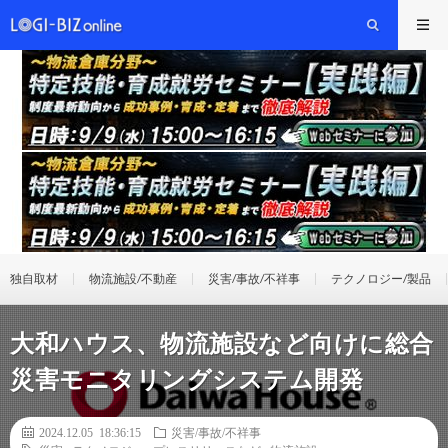
独自取材
物流施設/不動産
災害/事故/不祥事
テクノロジー/製品
大和ハウス、物流施設など向けに総合
災害モニタリングシステム開発
2024.12.05 18:36:15
災害/事故/不祥事