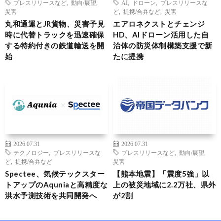
プレスリリースなど
,
動向/展望
,
AI
,
ドローン
,
プレスリリースな
災害
ど
,
提携/合弁など
,
災害
丸和通運とJR貨物、災害予見
エアロネクストとチェンジ
時に代替トラックを迅速確保
HD、AIドローン活用した自
する特約付きの鉄道輸送を開
治体の防災体制構築支援で新
始
たに提携
2026.07.31
2026.07.31
テクノロジー
,
プレスリリースな
プレスリリースなど
,
動向/展望
,
ど
,
提携/合弁など
災害
Spectee、気候テックスター
【熊本地震】「震度5強」以
トアップのAquniaと高精度な
上の被災地域に2.2万社、県外
洪水予測技術を共同開発へ
が2割