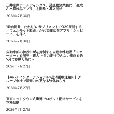
三井倉庫ホールディングス、受託物流業務に 「生成
AI出荷検品アプリ」を開発・導入開始
2026年7月30日
“独自開発こだわり”のサプリメントでD2C展開する
「ウェルモット製薬」がEC自動出荷アプリ「シッピ
ーノ」を導入
2026年7月30日
自動車船の荷役中断を抑制する自動車移動用「スケ
ーター」を開発・導入 ～自力走行できない車両を約
5分で移動可能に～
2026年7月27日
【㈱ハナインターナショナル×星清重機運輸㈱】グ
ループ会社で販売力の更なる強化ねらう
2026年7月27日
東京ミッドタウン八重洲でロボット配送サービスを
本格始動
2026年7月27日