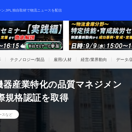
ーン,3PL,独自取材で物流ニュースを配信
事
テクノロジー/製品
雇用/人材
経営/業界動向
データ/
機器産業特化の品質マネジメン
際規格認証を取得
ースなど