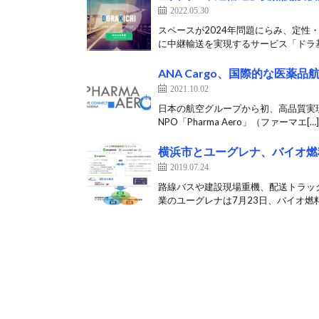
2022.05.30
スペースが2024年問題にらみ、定性
に中継輸送を実現するサービス「ドラ基
ANA Cargo、国際的な医薬
2021.10.02
日本の航空グループから初、高品質実現目
NPO「Pharma Aero」（ファーマエ[…]
横浜市とユーグレナ、バイオ燃
2019.07.24
路線バスや建設現場重機、配送トラッ
業のユーグレナは7月23日、バイオ燃料