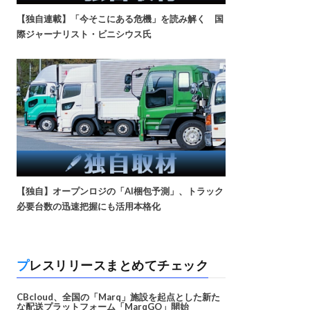
【独自連載】「今そこにある危機」を読み解く 国
際ジャーナリスト・ビニシウス氏
【独自】オープンロジの「AI梱包予測」、トラック
必要台数の迅速把握にも活用本格化
プレスリリースまとめてチェック
CBcloud、全国の「Marq」施設を起点とした新た
な配送プラットフォーム「MarqGO」開始