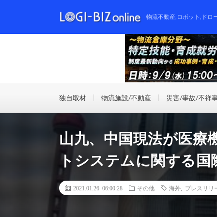
物流不動産,ロボット,ドロ
独自取材
物流施設/不動産
災害/事故/不祥
山九、中国現法が医療
トシステムに関する国
2021.01.26 06:00:28
その他
海外
,
プレスリリ