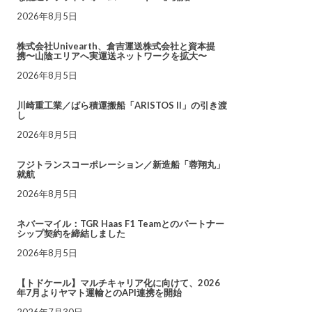
2026年8月5日
株式会社Univearth、倉吉運送株式会社と資本提
携〜山陰エリアへ実運送ネットワークを拡大〜
2026年8月5日
川崎重工業／ばら積運搬船「ARISTOS II」の引き渡
し
2026年8月5日
フジトランスコーポレーション／新造船「蓉翔丸」
就航
2026年8月5日
ネバーマイル：TGR Haas F1 Teamとのパートナー
シップ契約を締結しました
2026年8月5日
【トドケール】マルチキャリア化に向けて、2026
年7月よりヤマト運輸とのAPI連携を開始
2026年7月30日