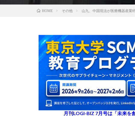
その他
山九、中国現法が医療機器産業
HOME
月刊LOGI-BIZ 7月号は「未