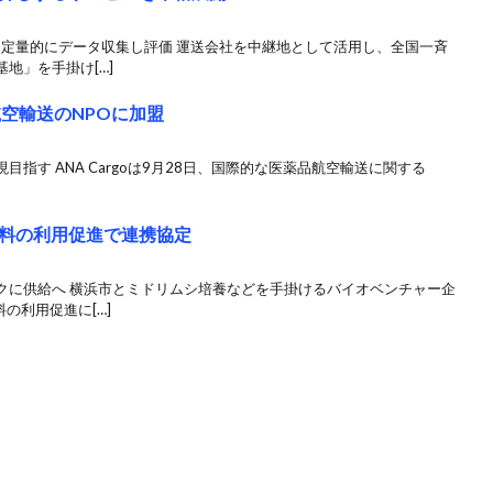
・定量的にデータ収集し評価 運送会社を中継地として活用し、全国一斉
地」を手掛け[…]
品航空輸送のNPOに加盟
指す ANA Cargoは9月28日、国際的な医薬品航空輸送に関する
料の利用促進で連携協定
クに供給へ 横浜市とミドリムシ培養などを手掛けるバイオベンチャー企
の利用促進に[…]