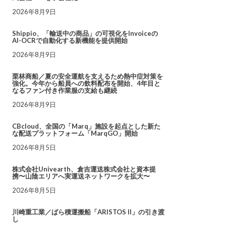
2026年8月9日
Shippio、「輸送中の商品」の可視化をInvoiceの
AI-OCRで自動化する新機能を提供開始
2026年8月9日
栗林商船／夏の安全運航を支えるため熱中症対策を
強化。今年から船員への飲料配布を開始、4年目と
なるファン付き作業服の支給も継続
2026年8月9日
CBcloud、全国の「Marq」施設を起点とした新た
な配送プラットフォーム「MarqGO」開始
2026年8月5日
株式会社Univearth、倉吉運送株式会社と資本提
携〜山陰エリアへ実運送ネットワークを拡大〜
2026年8月5日
川崎重工業／ばら積運搬船「ARISTOS II」の引き渡
し