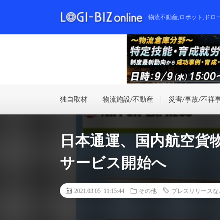
物流不動産,ロボット,ドロ
独自取材
物流施設/不動産
災害/事故/不祥
日本通運、国内航空貨
サービス開始へ
2021.03.05 11:15:44
その他
プレスリリースな