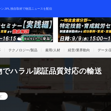
ーン,3PL,独自取材で物流ニュースを配信
事
テクノロジー/製品
雇用/人材
経営/業界動向
データ/
物でハラル認証品質対応の輸送
ど