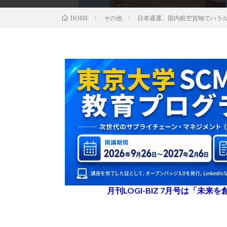
その他
日本通運、国内航空貨物でハラ
HOME
月刊LOGI-BIZ 7月号は「未