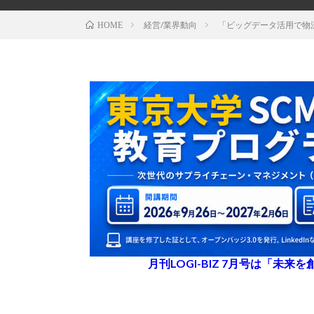
経営/業界動向
「ビッグデータ活用で物
HOME
月刊LOGI-BIZ 7月号は「未