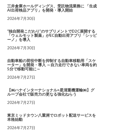
三井倉庫ホールディングス、受託物流業務に 「生成
AI出荷検品アプリ」を開発・導入開始
2026年7月30日
“独自開発こだわり”のサプリメントでD2C展開する
「ウェルモット製薬」がEC自動出荷アプリ「シッピ
ーノ」を導入
2026年7月30日
自動車船の荷役中断を抑制する自動車移動用「スケ
ーター」を開発・導入 ～自力走行できない車両を約
5分で移動可能に～
2026年7月27日
【㈱ハナインターナショナル×星清重機運輸㈱】グ
ループ会社で販売力の更なる強化ねらう
2026年7月27日
東京ミッドタウン八重洲でロボット配送サービスを
本格始動
2026年7月27日