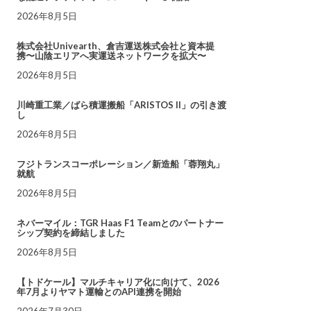
2026年8月5日
株式会社Univearth、倉吉運送株式会社と資本提
携〜山陰エリアへ実運送ネットワークを拡大〜
2026年8月5日
川崎重工業／ばら積運搬船「ARISTOS II」の引き渡
し
2026年8月5日
フジトランスコーポレーション／新造船「蓉翔丸」
就航
2026年8月5日
ネバーマイル：TGR Haas F1 Teamとのパートナー
シップ契約を締結しました
2026年8月5日
【トドケール】マルチキャリア化に向けて、2026
年7月よりヤマト運輸とのAPI連携を開始
2026年7月30日