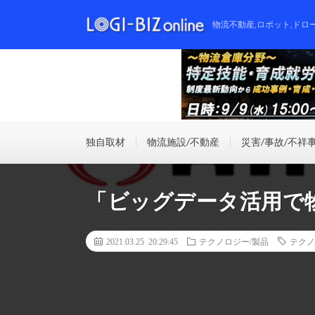
物流不動産,ロボット,ドロ
独自取材
物流施設/不動産
災害/事故/不祥
「ビッグデータ活用で
2021.03.25 20:29:45
テクノロジー/製品
テクノ