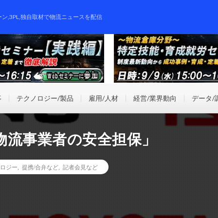
ーン,3PL,独自取材で物流ニュースを配信
事
テクノロジー/製品
雇用/人材
経営/業界動向
データ/
物流事業者の安全担保」
ロジー
,
提携/合弁など
,
記者会見など