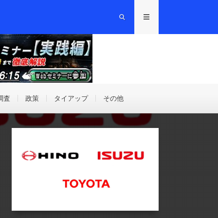
調査
政策
タイアップ
その他