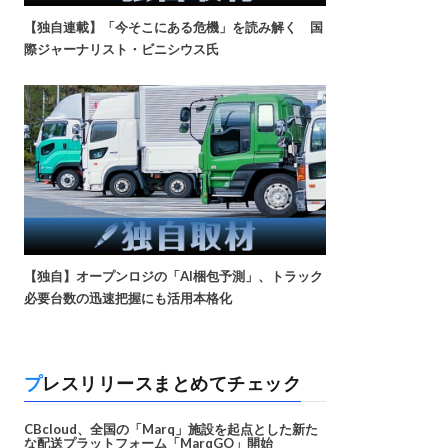
【独自連載】「今そこにある危機」を読み解く 国
際ジャーナリスト・ビニシウス氏
【独自】オープンロジの「AI梱包予測」、トラック
必要台数の迅速把握にも活用本格化
プレスリリースまとめてチェック
CBcloud、全国の「Marq」施設を起点とした新た
な配送プラットフォーム「MarqGO」開始