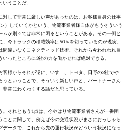
ということだ。
に対して非常に厳しい声があったのは、お客様自身の仕事
ョン）していくかという、物流事業者様自体がもうそういう
ームが別々では非常に困るということがある。その一例と
に、今トラックの積載効率は50％を切っているのが現実。
は間違いなくコネクティッド技術、それから今われわれ自
ういったところに3社の力を働かせれば絶対できる。
お客様からそれが逆に、いすゞ、トヨタ、日野の3社でや
ろうということで、そういう新しい声と、パートナーさん
、非常にわくわくする話だと思っている。
う。それともう1点は、今やはり物流事業者さんが一番困
うことに関して、例えば今の交通状況がまさにおっしゃら
グデータで、これから先の運行状況がどういう状況になっ