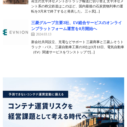
荷主の太平洋セメントがトラック輸送に切り替え 太平洋セメ
ント系の秩父鉄道はこのほど、国内最後の石炭貨物列車の運
転を3月末で終了すると発表した。 三ヶ尻[…]
三菱グループ主要3社、EV総合サービスのオンライ
ンプラットフォーム運営を8月開始へ
2024.03.13
新会社共同設立、充電などサポート 三菱商事と三菱ふそうト
ラック・バス、三菱自動車工業の3社は3月13日、電気自動車
（EV）関連サービスをワンストップで[…]