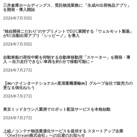
三井倉庫ホールディングス、受託物流業務に 「生成AI出荷検品アプリ」
を開発・導入開始
2026年7月30日
“独自開発こだわり”のサプリメントでD2C展開する「ウェルモット製薬」
がEC自動出荷アプリ「シッピーノ」を導入
2026年7月30日
自動車船の荷役中断を抑制する自動車移動用「スケーター」を開発・導
入 ～自力走行できない車両を約5分で移動可能に～
2026年7月27日
【㈱ハナインターナショナル×星清重機運輸㈱】グループ会社で販売力の
更なる強化ねらう
2026年7月27日
東京ミッドタウン八重洲でロボット配送サービスを本格始動
2026年7月27日
上組／コンテナ物流最適化サービスを提供する スタートアップ企業
「OneStream株式会社」への出資のお知らせ