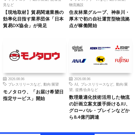
見など
物流施設
【現地取材】貿易関連業務の
住友林業グループ、神奈川・
効率化目指す業界団体「日本
厚木で初の自社運営型物流拠
貿易DX協会」が発足
点が稼働開始
2026.08.06
2026.08.06
プレスリリースなど
,
動向/展望
AI
,
プレスリリースなど
,
動向/展
望
,
提携/合弁など
モノタロウ、「お届け希望日
数理最適化技術活用した物流
指定サービス」開始
の計画立案支援手掛けるJIJ、
グローバル・ブレインなどか
ら8.4億円調達