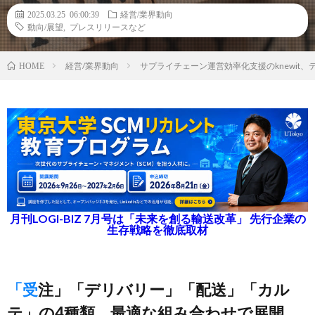
2025.03.25 06:00:39
経営/業界動向
動向/展望
,
プレスリリースなど
経営/業界動向
サプライチェーン運営効率化支援のknewit
HOME
月刊LOGI-BIZ 7月号は「未来を創る輸送改革」 先行企業の
生存戦略を徹底取材
「受注」「デリバリー」「配送」「カル
テ」の4種類、最適な組み合わせで展開