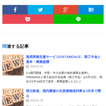
関連する記事
貿易実務支援サービスのSTANDAGE、商工中金と
資本・業務提携
2026.03.10
2.2億円調達、中堅・中小企業の海外展開を後押し
STANDAGEと商工組合中央金庫（商工中金）は3月10日、両
社が2月16日付で資本・業務提携したと[…]
秩父鉄道、国内最後の石炭貨物送列車を3月末で廃
止
2020.01.28