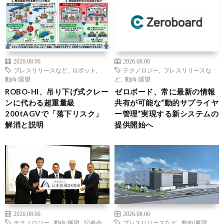
2026.08.06
2026.08.06
プレスリリースなど
,
ロボット
,
テクノロジー
,
プレスリリースな
動向/展望
ど
,
動向/展望
ROBO-HI、吊り下げ式クレー
ゼロボード、常に最新の情報
ンに代わる超重量級
共有が可能な“動的サプライヤ
200tAGVで「落下リスク」
ー管理”実現する新システムの
解消と説明
提供開始へ
2026.08.06
2026.08.06
テクノロジー
,
動向/展望
,
記者会
プレスリリースなど
,
動向/展望
,