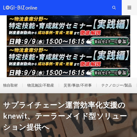
独自取材
物流施設/不動産
災害/事故/不祥事
テクノロジー/製品
サプライチェーン運営効率化支援の
knewit、テーラーメイド型ソリュー
ション提供へ