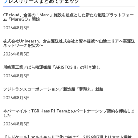
プレスリリースまとめてチェック
CBcloud、全国の「Marq」施設を起点とした新たな配送プラットフォー
ム「MarqGO」開始
2026年8月5日
株式会社Univearth、倉吉運送株式会社と資本提携〜山陰エリアへ実運送
ネットワークを拡大〜
2026年8月5日
川崎重工業／ばら積運搬船「ARISTOS II」の引き渡し
2026年8月5日
フジトランスコーポレーション／新造船「蓉翔丸」就航
2026年8月5日
ネバーマイル：TGR Haas F1 Teamとのパートナーシップ契約を締結しま
した
2026年8月5日
【トドケール】マルチキャリア化に向けて、2026年7月よりヤマト運輸