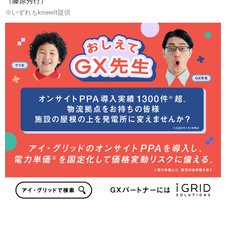
（藤原秀行）
※いずれもknewit提供