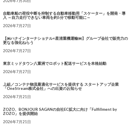
2026年7月30日
自動車船の荷役中断を抑制する自動車移動用「スケーター」を開発・導
入 ～自力走行できない車両を約5分で移動可能に～
2026年7月27日
【㈱ハナインターナショナル×星清重機運輸㈱】グループ会社で販売力の
更なる強化ねらう
2026年7月27日
東京ミッドタウン八重洲でロボット配送サービスを本格始動
2026年7月27日
上組／コンテナ物流最適化サービスを提供する スタートアップ企業
「OneStream株式会社」への出資のお知らせ
2026年7月21日
ZOZO、BONJOUR SAGANの自社EC拡大に向け「Fulfillment by
ZOZO」を提供開始
2026年7月21日