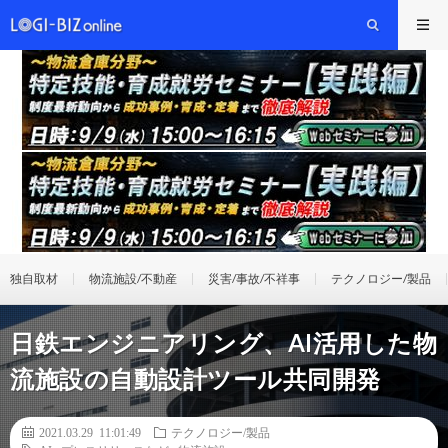
独自取材
物流施設/不動産
災害/事故/不祥事
テクノロジー/製品
日鉄エンジニアリング、AI活用した物
流施設の自動設計ツール共同開発
2021.03.29 11:01:49
テクノロジー/製品