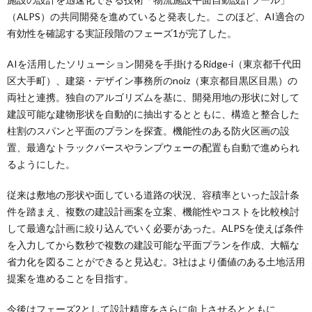
（ALPS）の共同開発を進めていると発表した。このほど、AI適合の
有効性を確認する実証段階のフェーズ1が完了した。
AIを活用したソリューション開発を手掛けるRidge-i（東京都千代田
区大手町）、建築・デザイン事務所のnoiz（東京都目黒区目黒）の
両社と連携。独自のアルゴリズムを基に、開発用地の形状に対して
建設可能な建物形状を自動的に抽出するとともに、構造と整合した
柱割のスパンと平面のプランを探査。機能性のある防火区画の設
置、最適なトラックバースやランプウェーの配置も自動で進められ
るようにした。
従来は敷地の形状や面している道路の状況、容積率といった設計条
件を踏まえ、複数の建設計画案を立案、機能性やコストを比較検討
して最適な計画に絞り込んでいく必要があった。ALPSを使えば条件
を入力してから数秒で複数の建設可能な平面プランを作成、大幅な
省力化を図ることができると見込む。3社はより価値のある土地活用
提案を進めることを目指す。
今後はフェーズ2として設計精度をさらに向上させるとともに、