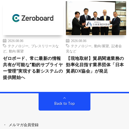
2026.08.06
2026.08.06
テクノロジー
,
プレスリリースな
テクノロジー
,
動向/展望
,
記者会
ど
,
動向/展望
見など
ゼロボード、常に最新の情報
【現地取材】貿易関連業務の
共有が可能な“動的サプライヤ
効率化目指す業界団体「日本
ー管理”実現する新システムの
貿易DX協会」が発足
提供開始へ
Back to Top
メルマガ会員登録