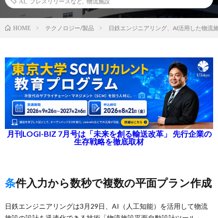
AI
,
プレスリリースなど
,
物流施設
テクノロジー/製品
日鉄エンジニアリング、AI活用した物流
HOME
月刊LOGI-BIZ 7月号は「未来を創る輸送改革」 先行企業の
生存戦略を徹底取材
条件入力から数秒で複数の平面プラン作成
日鉄エンジニアリングは3月29日、AI（人工知能）を活用して物流
施設の設計を迅速化できる技術「物流施設平面自動設計ツール」