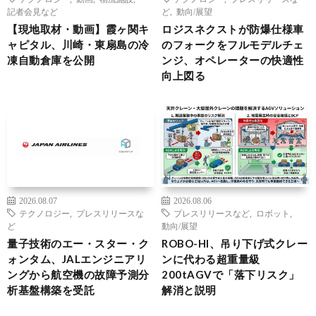
記者会見など
ど
,
動向/展望
【現地取材・動画】霞ヶ関キ
ロジスネクストが防爆仕様車
ャピタル、川崎・東扇島の冷
のフォークをフルモデルチェ
凍自動倉庫を公開
ンジ、オペレーターの快適性
向上図る
2026.08.07
2026.08.06
テクノロジー
,
プレスリリースな
プレスリリースなど
,
ロボット
,
ど
動向/展望
量子技術のエー・スター・ク
ROBO-HI、吊り下げ式クレー
ォンタム、JALエンジニアリ
ンに代わる超重量級
ングから航空機の故障予測分
200tAGVで「落下リスク」
析基盤構築を受託
解消と説明