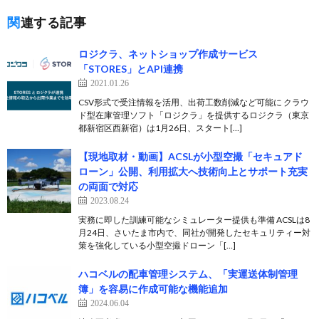
関連する記事
ロジクラ、ネットショップ作成サービス
「STORES」とAPI連携
2021.01.26
CSV形式で受注情報を活用、出荷工数削減など可能に クラウ
ド型在庫管理ソフト「ロジクラ」を提供するロジクラ（東京
都新宿区西新宿）は1月26日、スタート[…]
【現地取材・動画】ACSLが小型空撮「セキュアド
ローン」公開、利用拡大へ技術向上とサポート充実
の両面で対応
2023.08.24
実務に即した訓練可能なシミュレーター提供も準備 ACSLは8
月24日、さいたま市内で、同社が開発したセキュリティー対
策を強化している小型空撮ドローン「[…]
ハコベルの配車管理システム、「実運送体制管理
簿」を容易に作成可能な機能追加
2024.06.04