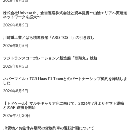
2026年8月5日
株式会社Univearth、倉吉運送株式会社と資本提携〜山陰エリアへ実運送
ネットワークを拡大〜
2026年8月5日
川崎重工業／ばら積運搬船「ARISTOS II」の引き渡し
2026年8月5日
フジトランスコーポレーション／新造船「蓉翔丸」就航
2026年8月5日
ネバーマイル：TGR Haas F1 Teamとのパートナーシップ契約を締結しま
した
2026年8月5日
【トドケール】マルチキャリア化に向けて、2026年7月よりヤマト運輸
とのAPI連携を開始
2026年7月30日
JR貨物／お盆休み期間の貨物列車の運転計画について