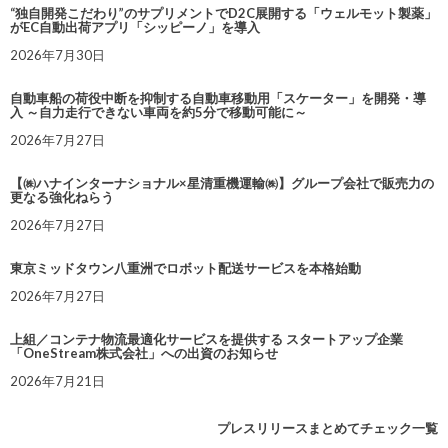
“独自開発こだわり”のサプリメントでD2C展開する「ウェルモット製薬」
がEC自動出荷アプリ「シッピーノ」を導入
2026年7月30日
自動車船の荷役中断を抑制する自動車移動用「スケーター」を開発・導
入 ～自力走行できない車両を約5分で移動可能に～
2026年7月27日
【㈱ハナインターナショナル×星清重機運輸㈱】グループ会社で販売力の
更なる強化ねらう
2026年7月27日
東京ミッドタウン八重洲でロボット配送サービスを本格始動
2026年7月27日
上組／コンテナ物流最適化サービスを提供する スタートアップ企業
「OneStream株式会社」への出資のお知らせ
2026年7月21日
プレスリリースまとめてチェック一覧