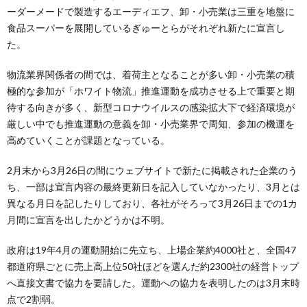
ーダーメードで製造するエーディエフ、卸・小売業は三重を地盤に
食品スーパーを展開しているぎゅーとらがそれぞれ新たに宣言し
た。
物流業界関係者の間では、着荷主となることが多い卸・小売業の積
極的な参加が「ホワイト物流」推進運動を成功させる上で重要と期
待する向きが多く、新型コロナウイルスの感染拡大下で経済環境が
厳しい中でも推進運動の意義を卸・小売業界で周知、参加の機運を
高めていくことが課題となっている。
2月末から3月26日の間にウェブサイトで新たに掲載された企業のう
ち、一部は宣言内容の最終更新日を記入していなかったり、3月とは
異なる月日を記したりしており、各社がそろって3月26日までの1カ
月間に宣言を出したかどうかは不明。
政府は19年4月の運動開始に先立ち、上場企業約4000社と、全国47
都道府県ごとに売上高上位50社ほどを選んだ約2300社の経営トップ
へ直接文書で協力を要請した。運動への協力を表明したのは3月末時
点で2割弱。