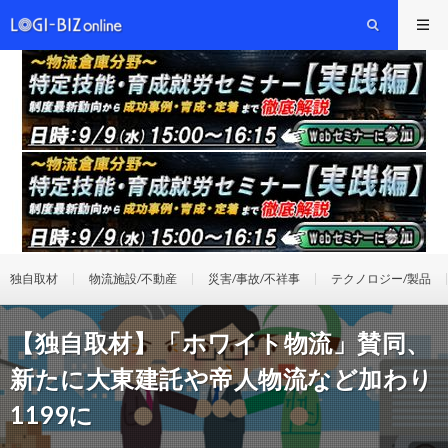
独自取材
物流施設/不動産
災害/事故/不祥事
テクノロジー/製品
【独自取材】「ホワイト物流」賛同、
新たに大東建託や帝人物流など加わり
1199に