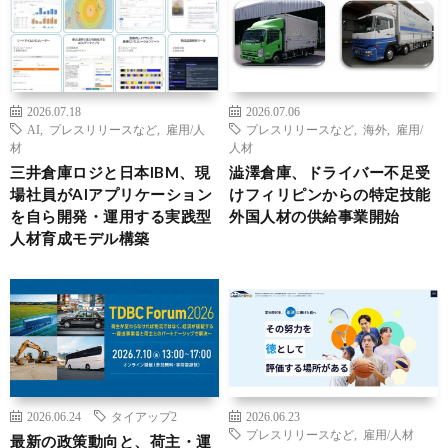
2026.07.18
2026.07.06
AI
,
プレスリリースなど
,
雇用/人
プレスリリースなど
,
海外
,
雇用/
材
人材
三井倉庫ロジと日本IBM、現
澁澤倉庫、ドライバー不足受
場社員がAIアプリケーション
けフィリピンからの特定技能
を自ら開発・運用する実践型
外国人材の供給事業開始
人材育成モデル構築
2026.06.24
タイアップ2
2026.06.23
プレスリリースなど
,
雇用/人材
最新の政策動向と、荷主・運