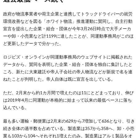
政府が物流事業者や荷主企業と連携してトラックドライバーの就労
環境改善などを図る「ホワイト物流」推進運動に賛同し、自主行動
宣言を提出した企業・組合・団体が今年3月26日時点で大手メーカ
ーや卸・小売業など計1199に達したことが、同運動事務局がこのほ
ど更新したデータで分かった。
ロジビズ・オンラインが同運動事務局のウェブサイトに掲載された
データから、賛同を表明した企業・組合・団体を独自に集計したと
ころ、新たに大東建託や帝人子会社の帝人物流などが新規で名を連
ねたことが判明した。帝人自体は既に宣言を出している。
ただ、2月末から約1カ月間で増えたのは11にとどまっており、伸び
は2019年4月に同運動が本格的に始まって以来の最低ペースに落ち
込んでいる。
最も多い運輸・郵便業は2月末の629から7増加して636となり、引き
続き全体の過半数を占めている。製造業は357から358へ、卸・小売
業も103から104へそれぞれ1増えたのみ。製造業はアルミ製品をオ