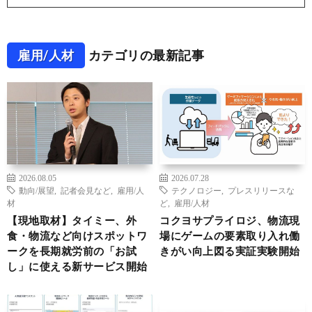
雇用/人材
カテゴリの最新記事
2026.08.05
2026.07.28
動向/展望
,
記者会見など
,
雇用/人
テクノロジー
,
プレスリリースな
材
ど
,
雇用/人材
【現地取材】タイミー、外
コクヨサプライロジ、物流現
食・物流など向けスポットワ
場にゲームの要素取り入れ働
ークを長期就労前の「お試
きがい向上図る実証実験開始
し」に使える新サービス開始