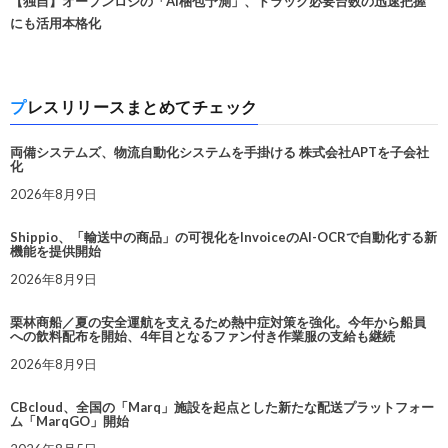
【独自】オープンロジの「AI梱包予測」、トラック必要台数の迅速把握
にも活用本格化
プレスリリースまとめてチェック
両備システムズ、物流自動化システムを手掛ける 株式会社APTを子会社
化
2026年8月9日
Shippio、「輸送中の商品」の可視化をInvoiceのAI-OCRで自動化する新
機能を提供開始
2026年8月9日
栗林商船／夏の安全運航を支えるため熱中症対策を強化。今年から船員
への飲料配布を開始、4年目となるファン付き作業服の支給も継続
2026年8月9日
CBcloud、全国の「Marq」施設を起点とした新たな配送プラットフォー
ム「MarqGO」開始