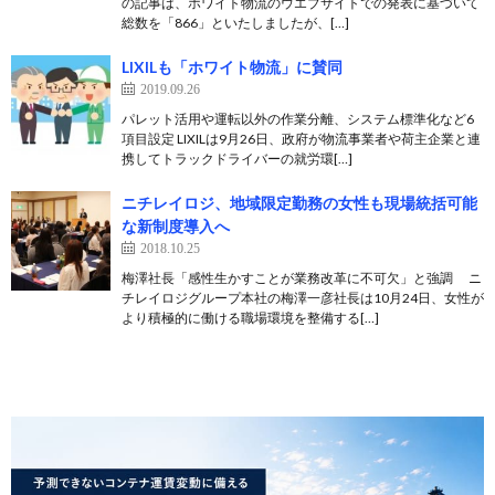
の記事は、ホワイト物流のウエブサイトでの発表に基づいて
総数を「866」といたしましたが、[…]
LIXILも「ホワイト物流」に賛同
2019.09.26
パレット活用や運転以外の作業分離、システム標準化など6
項目設定 LIXILは9月26日、政府が物流事業者や荷主企業と連
携してトラックドライバーの就労環[…]
ニチレイロジ、地域限定勤務の女性も現場統括可能
な新制度導入へ
2018.10.25
梅澤社長「感性生かすことが業務改革に不可欠」と強調 ニ
チレイロジグループ本社の梅澤一彦社長は10月24日、女性が
より積極的に働ける職場環境を整備する[…]