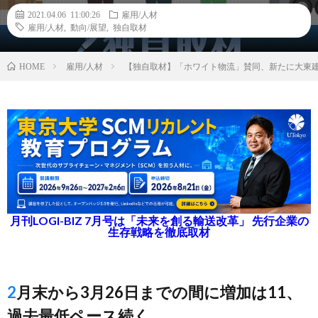
2021.04.06 11:00:26
雇用/人材
雇用/人材
,
動向/展望
,
独自取材
雇用/人材
【独自取材】「ホワイト物流」賛同、新たに大東建
HOME
月刊LOGI-BIZ 7月号は「未来を創る輸送改革」 先行企業の
生存戦略を徹底取材
2月末から3月26日までの間に増加は11、
過去最低ペース続く