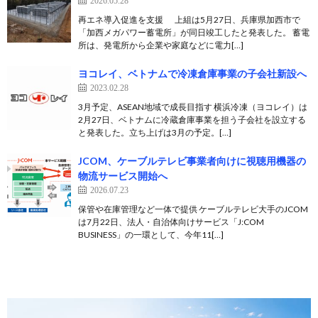
2026.05.28
再エネ導入促進を支援 上組は5月27日、兵庫県加西市で
「加西メガパワー蓄電所」が同日竣工したと発表した。 蓄電
所は、発電所から企業や家庭などに電力[…]
ヨコレイ、ベトナムで冷凍倉庫事業の子会社新設へ
2023.02.28
3月予定、ASEAN地域で成長目指す 横浜冷凍（ヨコレイ）は
2月27日、ベトナムに冷蔵倉庫事業を担う子会社を設立する
と発表した。立ち上げは3月の予定。[…]
JCOM、ケーブルテレビ事業者向けに視聴用機器の
物流サービス開始へ
2026.07.23
保管や在庫管理など一体で提供 ケーブルテレビ大手のJCOM
は7月22日、法人・自治体向けサービス「J:COM
BUSINESS」の一環として、今年11[…]