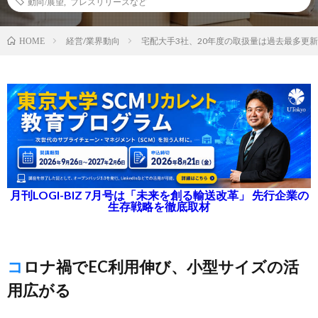
動向/展望
,
プレスリリースなど
経営/業界動向
宅配大手3社、20年度の取扱量は過去最多更
HOME
月刊LOGI-BIZ 7月号は「未来を創る輸送改革」 先行企業の
生存戦略を徹底取材
コロナ禍でEC利用伸び、小型サイズの活
用広がる