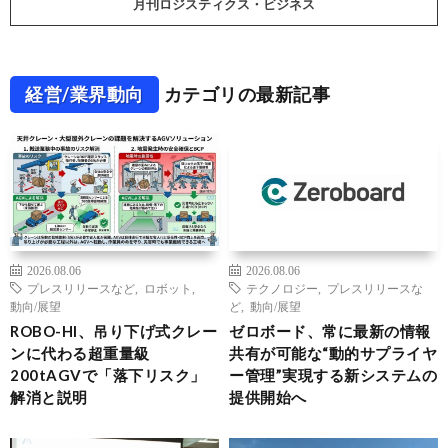
月刊ロジスティクス・ビジネス
経営/業界動向
カテゴリの最新記事
2026.08.06
2026.08.06
プレスリリースなど
,
ロボット
,
テクノロジー
,
プレスリリースな
動向/展望
ど
,
動向/展望
ROBO-HI、吊り下げ式クレー
ゼロボード、常に最新の情報
ンに代わる超重量級
共有が可能な“動的サプライヤ
200tAGVで「落下リスク」
ー管理”実現する新システムの
解消と説明
提供開始へ