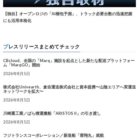
【独自】オープンロジの「AI梱包予測」、トラック必要台数の迅速把握
にも活用本格化
プレスリリースまとめてチェック
CBcloud、全国の「Marq」施設を起点とした新たな配送プラットフォー
ム「MarqGO」開始
2026年8月5日
株式会社Univearth、倉吉運送株式会社と資本提携〜山陰エリアへ実運送
ネットワークを拡大〜
2026年8月5日
川崎重工業／ばら積運搬船「ARISTOS II」の引き渡し
2026年8月5日
フジトランスコーポレーション／新造船「蓉翔丸」就航