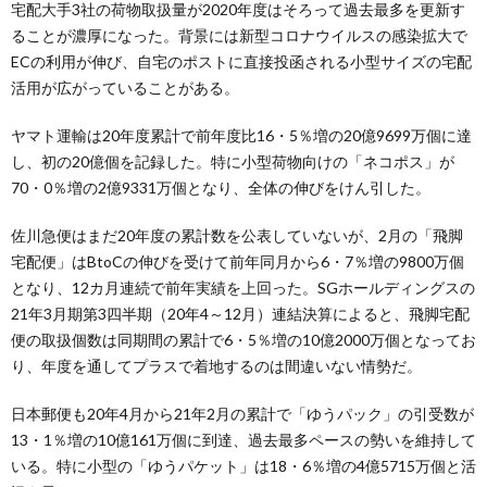
宅配大手3社の荷物取扱量が2020年度はそろって過去最多を更新す
ることが濃厚になった。背景には新型コロナウイルスの感染拡大で
ECの利用が伸び、自宅のポストに直接投函される小型サイズの宅配
活用が広がっていることがある。
ヤマト運輸は20年度累計で前年度比16・5％増の20億9699万個に達
し、初の20億個を記録した。特に小型荷物向けの「ネコポス」が
70・0％増の2億9331万個となり、全体の伸びをけん引した。
佐川急便はまだ20年度の累計数を公表していないが、2月の「飛脚
宅配便」はBtoCの伸びを受けて前年同月から6・7％増の9800万個
となり、12カ月連続で前年実績を上回った。SGホールディングスの
21年3月期第3四半期（20年4～12月）連結決算によると、飛脚宅配
便の取扱個数は同期間の累計で6・5％増の10億2000万個となってお
り、年度を通してプラスで着地するのは間違いない情勢だ。
日本郵便も20年4月から21年2月の累計で「ゆうパック」の引受数が
13・1％増の10億161万個に到達、過去最多ペースの勢いを維持して
いる。特に小型の「ゆうパケット」は18・6％増の4億5715万個と活