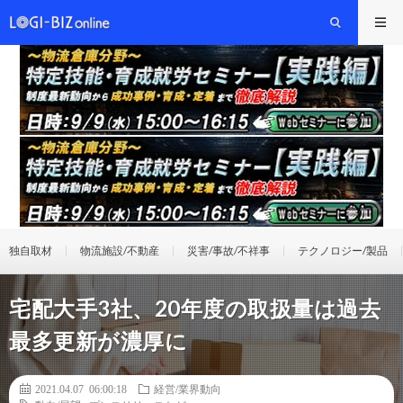
独自取材
物流施設/不動産
災害/事故/不祥事
テクノロジー/製品
宅配大手3社、20年度の取扱量は過去
最多更新が濃厚に
2021.04.07 06:00:18
経営/業界動向