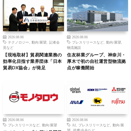
2026.08.06
2026.08.06
テクノロジー
,
動向/展望
,
記者会
プレスリリースなど
,
動向/展望
,
見など
物流施設
【現地取材】貿易関連業務の
住友林業グループ、神奈川・
効率化目指す業界団体「日本
厚木で初の自社運営型物流拠
貿易DX協会」が発足
点が稼働開始
2026.08.06
2026.08.06
プレスリリースなど
,
動向/展望
AI
,
プレスリリースなど
,
動向/展
望
,
提携/合弁など