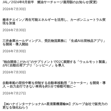
JAL／2026年8月前半 燃油サーチャージ適用額のお知らせ(変更)
2026年7月30日
椿本チエイン／再生可能エネルギーを活用し、カーボンニュートラル実
現を加速
2026年7月30日
三井倉庫ホールディングス、受託物流業務に 「生成AI出荷検品アプリ」
を開発・導入開始
2026年7月30日
“独自開発こだわり”のサプリメントでD2C展開する「ウェルモット製薬」
がEC自動出荷アプリ「シッピーノ」を導入
2026年7月30日
自動車船の荷役中断を抑制する自動車移動用「スケーター」を開発・導
入 ～自力走行できない車両を約5分で移動可能に～
2026年7月27日
【㈱ハナインターナショナル×星清重機運輸㈱】グループ会社で販売力の
更なる強化ねらう