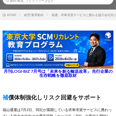
動向/展望
,
プレスリリースなど
経営/業界動向
福通、求車求貨サービスに携わる協力会社向
HOME
月刊LOGI-BIZ 7月号は「未来を創る輸送改革」 先行企業の
生存戦略を徹底取材
補償体制強化しリスク回避をサポート
福山通運は7月2日、同社が展開している求車求貨サービスに携わっ
ている協力会社向けの運送保険「セーフティ700」の受付を開始し