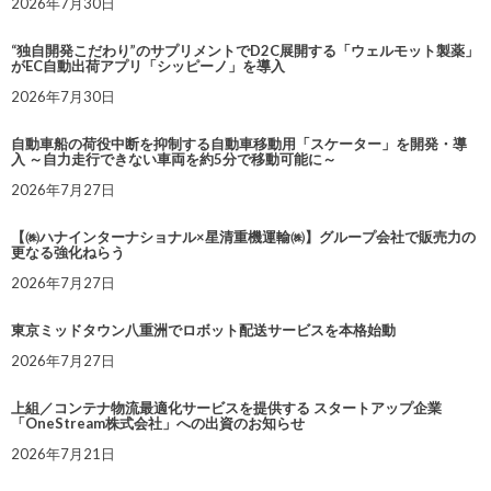
2026年7月30日
“独自開発こだわり”のサプリメントでD2C展開する「ウェルモット製薬」
がEC自動出荷アプリ「シッピーノ」を導入
2026年7月30日
自動車船の荷役中断を抑制する自動車移動用「スケーター」を開発・導
入 ～自力走行できない車両を約5分で移動可能に～
2026年7月27日
【㈱ハナインターナショナル×星清重機運輸㈱】グループ会社で販売力の
更なる強化ねらう
2026年7月27日
東京ミッドタウン八重洲でロボット配送サービスを本格始動
2026年7月27日
上組／コンテナ物流最適化サービスを提供する スタートアップ企業
「OneStream株式会社」への出資のお知らせ
2026年7月21日