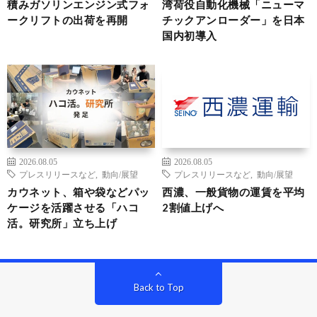
積みガソリンエンジン式フォ
湾荷役自動化機械「ニューマ
ークリフトの出荷を再開
チックアンローダー」を日本
国内初導入
2026.08.05
2026.08.05
プレスリリースなど
,
動向/展望
プレスリリースなど
,
動向/展望
カウネット、箱や袋などパッ
西濃、一般貨物の運賃を平均
ケージを活躍させる「ハコ
2割値上げへ
活。研究所」立ち上げ
Back to Top