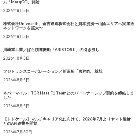
ム「MarqGO」開始
2026年8月5日
株式会社Univearth、倉吉運送株式会社と資本提携〜山陰エリアへ実運送
ネットワークを拡大〜
2026年8月5日
川崎重工業／ばら積運搬船「ARISTOS II」の引き渡し
2026年8月5日
フジトランスコーポレーション／新造船「蓉翔丸」就航
2026年8月5日
ネバーマイル：TGR Haas F1 Teamとのパートナーシップ契約を締結しま
した
2026年8月5日
【トドケール】マルチキャリア化に向けて、2026年7月よりヤマト運輸
とのAPI連携を開始
2026年7月30日