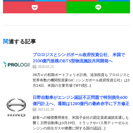
関連する記事
プロロジスとシンガポール政府投資公社、 米国で
2500億円規模のBTS型物流施設共同開発へ
2026.03.25
38万㎡の初期ポートフォリオ計画、追加投資も プロロジスと
世界有数の機関投資家GIC（シンガポール政府投資公社）は3
月24日、米国の主要市場でBTS型[…]
日野自動車がエンジン認証不正問題で特別損失600
億円計上へ、通期は1280億円の最終赤字に下方修正
2023.03.29
顧客への補償費用発生、米国子会社の固定資産減損見通しも
響く 日野自動車は3月29日、トラックやバス用ディーゼルエ
ンジンの排出ガスや燃費に関する国の認証[…]