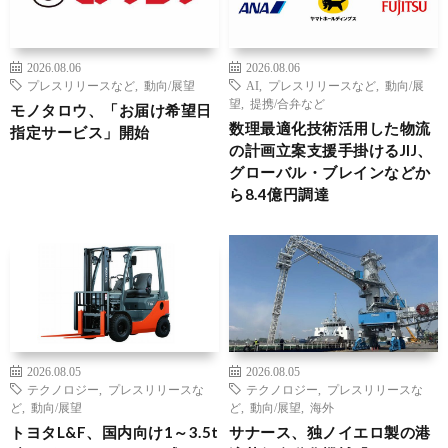
2026.08.06
2026.08.06
プレスリリースなど
,
動向/展望
AI
,
プレスリリースなど
,
動向/展
望
,
提携/合弁など
モノタロウ、「お届け希望日
数理最適化技術活用した物流
指定サービス」開始
の計画立案支援手掛けるJIJ、
グローバル・ブレインなどか
ら8.4億円調達
2026.08.05
2026.08.05
テクノロジー
,
プレスリリースな
テクノロジー
,
プレスリリースな
ど
,
動向/展望
ど
,
動向/展望
,
海外
トヨタL&F、国内向け1～3.5t
サナース、独ノイエロ製の港