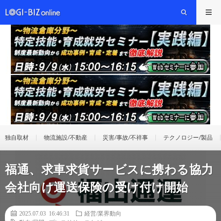
独自取材
物流施設/不動産
災害/事故/不祥事
テクノロジー/製品
福通、求車求貨サービスに携わる協力
会社向け運送保険の受け付け開始
2025.07.03 16:46:31
経営/業界動向