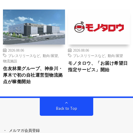
2026.08.06
2026.08.06
プレスリリースなど
,
動向/展望
,
プレスリリースなど
,
動向/展望
物流施設
モノタロウ、「お届け希望日
住友林業グループ、神奈川・
指定サービス」開始
厚木で初の自社運営型物流拠
点が稼働開始
Back to Top
メルマガ会員登録