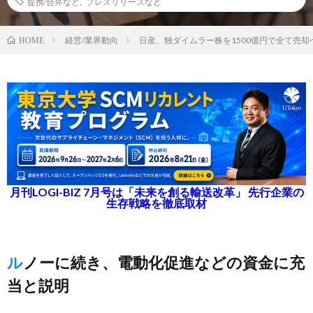
提携/合弁など
,
プレスリリースなど
経営/業界動向
日産、独ダイムラー株を1500億円で全て売却
HOME
月刊LOGI-BIZ 7月号は「未来を創る輸送改革」 先行企業の
生存戦略を徹底取材
ルノーに続き、電動化促進などの資金に充
当と説明