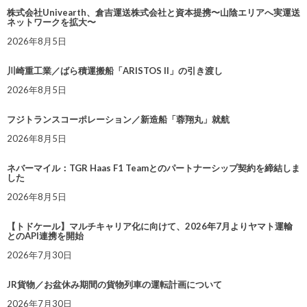
株式会社Univearth、倉吉運送株式会社と資本提携〜山陰エリアへ実運送
ネットワークを拡大〜
2026年8月5日
川崎重工業／ばら積運搬船「ARISTOS II」の引き渡し
2026年8月5日
フジトランスコーポレーション／新造船「蓉翔丸」就航
2026年8月5日
ネバーマイル：TGR Haas F1 Teamとのパートナーシップ契約を締結しま
した
2026年8月5日
【トドケール】マルチキャリア化に向けて、2026年7月よりヤマト運輸
とのAPI連携を開始
2026年7月30日
JR貨物／お盆休み期間の貨物列車の運転計画について
2026年7月30日