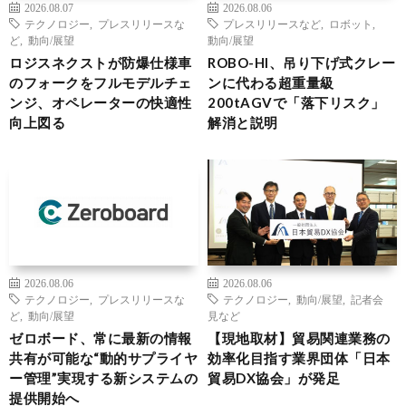
2026.08.07
2026.08.06
テクノロジー
,
プレスリリースな
プレスリリースなど
,
ロボット
,
ど
,
動向/展望
動向/展望
ロジスネクストが防爆仕様車
ROBO-HI、吊り下げ式クレー
のフォークをフルモデルチェ
ンに代わる超重量級
ンジ、オペレーターの快適性
200tAGVで「落下リスク」
向上図る
解消と説明
2026.08.06
2026.08.06
テクノロジー
,
プレスリリースな
テクノロジー
,
動向/展望
,
記者会
ど
,
動向/展望
見など
ゼロボード、常に最新の情報
【現地取材】貿易関連業務の
共有が可能な“動的サプライヤ
効率化目指す業界団体「日本
ー管理”実現する新システムの
貿易DX協会」が発足
提供開始へ