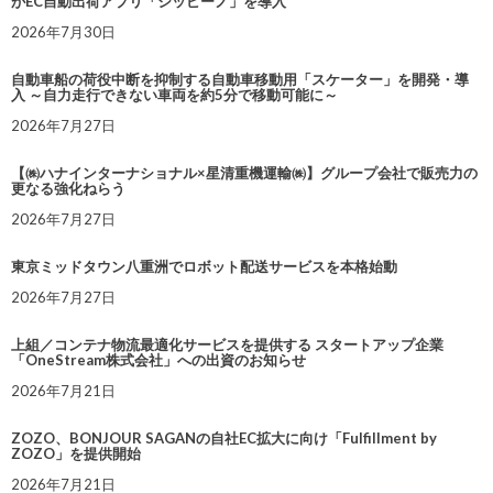
がEC自動出荷アプリ「シッピーノ」を導入
2026年7月30日
自動車船の荷役中断を抑制する自動車移動用「スケーター」を開発・導
入 ～自力走行できない車両を約5分で移動可能に～
2026年7月27日
【㈱ハナインターナショナル×星清重機運輸㈱】グループ会社で販売力の
更なる強化ねらう
2026年7月27日
東京ミッドタウン八重洲でロボット配送サービスを本格始動
2026年7月27日
上組／コンテナ物流最適化サービスを提供する スタートアップ企業
「OneStream株式会社」への出資のお知らせ
2026年7月21日
ZOZO、BONJOUR SAGANの自社EC拡大に向け「Fulfillment by
ZOZO」を提供開始
2026年7月21日