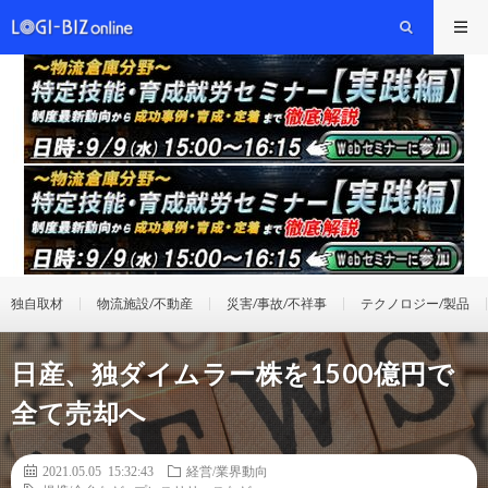
独自取材
物流施設/不動産
災害/事故/不祥事
テクノロジー/製品
日産、独ダイムラー株を1500億円で
全て売却へ
2021.05.05 15:32:43
経営/業界動向