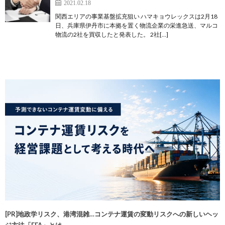
2021.02.18
関西エリアの事業基盤拡充狙い ハマキョウレックスは2月18
日、兵庫県伊丹市に本拠を置く物流企業の栄進急送、マルコ
物流の2社を買収したと発表した。 2社[…]
[PR]地政学リスク、港湾混雑…コンテナ運賃の変動リスクへの新しいヘッ
ジ方法「FFA」とは