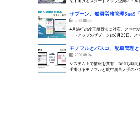
を手掛けるスタートアップ企業のトルビ
ザブーン、船員労務管理SaaS「M
2022.06.23
4月施行の改正船員法に対応、スマホ
ートアップのザブーンは6月23日、スマ
モノフルとパスコ、配車管理と
2020.08.04
システム上で情報を共有、荷待ち時間解
手掛けるモノフルと航空測量大手のパスコ