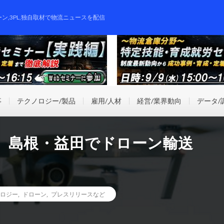
ーン,3PL,独自取材で物流ニュースを配信
事
テクノロジー/製品
雇用/人材
経営/業界動向
データ/
、島根・益田でドローン輸送
ロジー
,
ドローン
,
プレスリリースなど