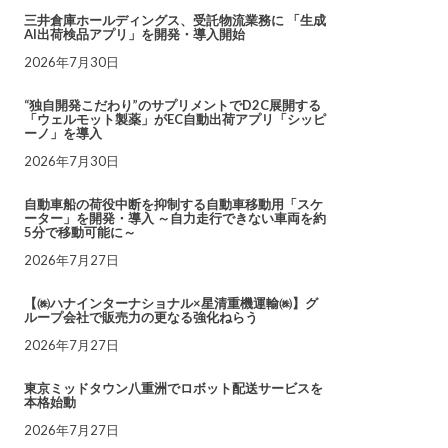
三井倉庫ホールディングス、受託物流業務に 「生成
AI出荷検品アプリ」を開発・導入開始
2026年7月30日
“独自開発こだわり”のサプリメントでD2C展開する
「ウェルモット製薬」がEC自動出荷アプリ「シッピ
ーノ」を導入
2026年7月30日
自動車船の荷役中断を抑制する自動車移動用「スケ
ーター」を開発・導入 ～自力走行できない車両を約
5分で移動可能に～
2026年7月27日
【㈱ハナインターナショナル×星清重機運輸㈱】グ
ループ会社で販売力の更なる強化ねらう
2026年7月27日
東京ミッドタウン八重洲でロボット配送サービスを
本格始動
2026年7月27日