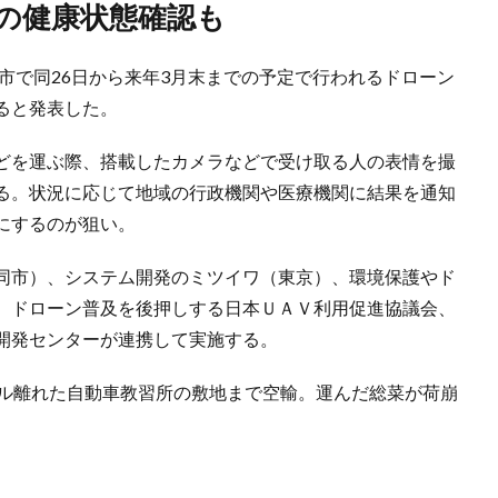
人の健康状態確認も
市で同26日から来年3月末までの予定で行われるドローン
ると発表した。
どを運ぶ際、搭載したカメラなどで受け取る人の表情を撮
る。状況に応じて地域の行政機関や医療機関に結果を通知
にするのが狙い。
同市）、システム開発のミツイワ（東京）、環境保護やド
、ドローン普及を後押しする日本ＵＡＶ利用促進協議会、
開発センターが連携して実施する。
ル離れた自動車教習所の敷地まで空輸。運んだ総菜が荷崩