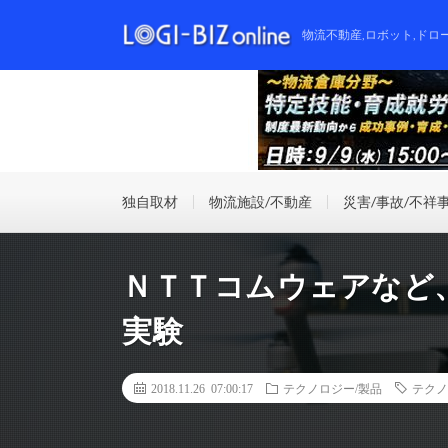
物流不動産,ロボット,ドロ
独自取材
物流施設/不動産
災害/事故/不祥
ＮＴＴコムウェアなど
実験
2018.11.26 07:00:17
テクノロジー/製品
テクノ