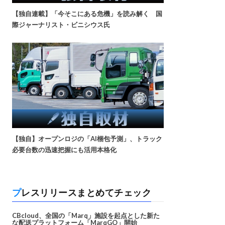
【独自連載】「今そこにある危機」を読み解く 国
際ジャーナリスト・ビニシウス氏
【独自】オープンロジの「AI梱包予測」、トラック
必要台数の迅速把握にも活用本格化
プレスリリースまとめてチェック
CBcloud、全国の「Marq」施設を起点とした新た
な配送プラットフォーム「MarqGO」開始