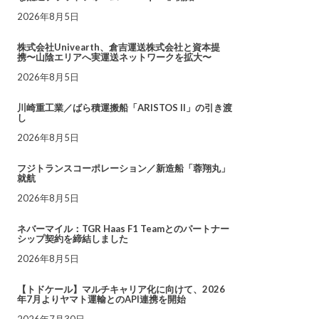
2026年8月5日
株式会社Univearth、倉吉運送株式会社と資本提
携〜山陰エリアへ実運送ネットワークを拡大〜
2026年8月5日
川崎重工業／ばら積運搬船「ARISTOS II」の引き渡
し
2026年8月5日
フジトランスコーポレーション／新造船「蓉翔丸」
就航
2026年8月5日
ネバーマイル：TGR Haas F1 Teamとのパートナー
シップ契約を締結しました
2026年8月5日
【トドケール】マルチキャリア化に向けて、2026
年7月よりヤマト運輸とのAPI連携を開始
2026年7月30日