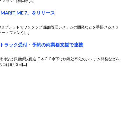
ズオン（福岡市[…]
ARITIME 7」をリリース
やタブレットでワンタップ 船舶管理システムの開発などを手掛けるスタ
ートフォンや[…]
トラック受付・予約の両業務支援で連携
消など課題解決促進 日本GLP傘下で物流効率化のシステム開発などを
は8月3日[…]