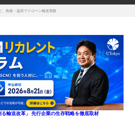
ど、島根・益田でドローン輸送実験
来を創る輸送改革」 先行企業の生存戦略を徹底取材