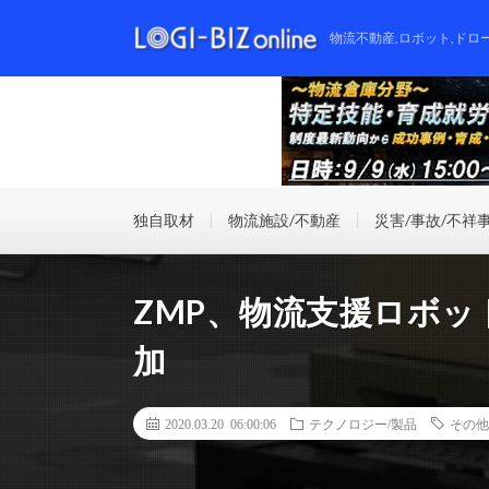
物流不動産,ロボット,ドロ
独自取材
物流施設/不動産
災害/事故/不祥
ZMP、物流支援ロボ
加
2020.03.20 06:00:06
テクノロジー/製品
その他