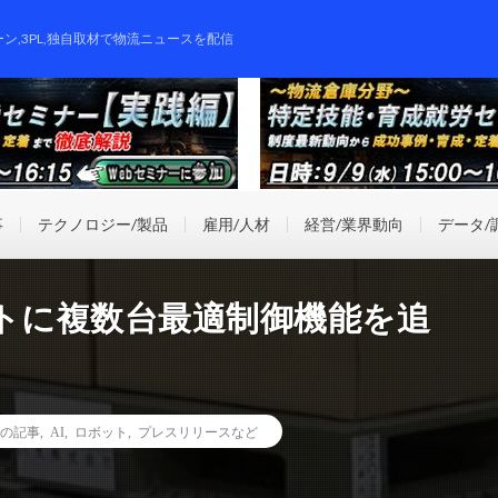
ーン,3PL,独自取材で物流ニュースを配信
事
テクノロジー/製品
雇用/人材
経営/業界動向
データ/
ットに複数台最適制御機能を追
の記事
,
AI
,
ロボット
,
プレスリリースなど