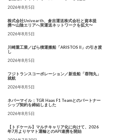
2026年8月5日
株式会社Univearth、倉吉運送株式会社と資本提
携〜山陰エリアへ実運送ネットワークを拡大〜
2026年8月5日
川崎重工業／ばら積運搬船「ARISTOS II」の引き渡
し
2026年8月5日
フジトランスコーポレーション／新造船「蓉翔丸」
就航
2026年8月5日
ネバーマイル：TGR Haas F1 Teamとのパートナー
シップ契約を締結しました
2026年8月5日
【トドケール】マルチキャリア化に向けて、2026
年7月よりヤマト運輸とのAPI連携を開始
2026年7月30日