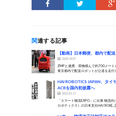
関連する記事
【動画】日本郵便、都内で配送
2020.10.07
ZMPと連携、荷物積んで約700メート
東京都内で配送ロボットが公道を走行し
HAI ROBOTICS JAP
ACRを国内初披露へ
2023.01.11
「スマート物流EXPO」に出展 物流向
ロボティクス）の日本支社HAI ROB[…]