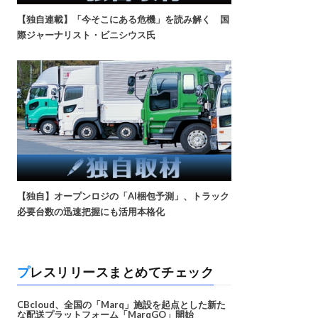
【独自連載】「今そこにある危機」を読み解く 国
際ジャーナリスト・ビニシウス氏
【独自】オープンロジの「AI梱包予測」、トラック
必要台数の迅速把握にも活用本格化
プレスリリースまとめてチェック
CBcloud、全国の「Marq」施設を起点とした新た
な配送プラットフォーム「MarqGO」開始