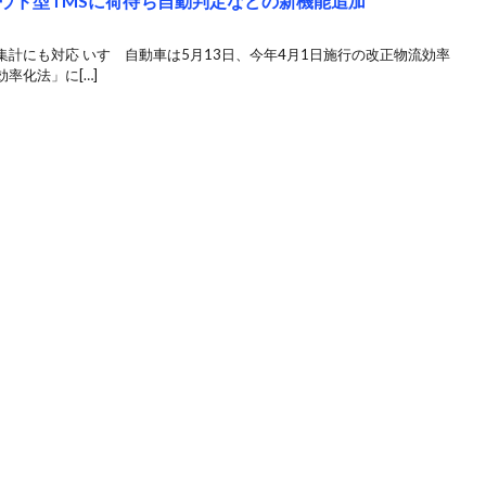
ウド型TMSに荷待ち自動判定などの新機能追加
計にも対応 いすゞ自動車は5月13日、今年4月1日施行の改正物流効率
率化法」に[…]