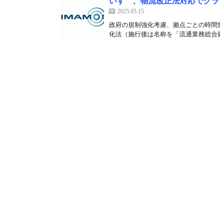
いすゞ、物流改正法対応でクラ
2025.05.15
政府の規制強化考慮、拠点ごとの時間集
化法（施行後は名称を「流通業務総合効