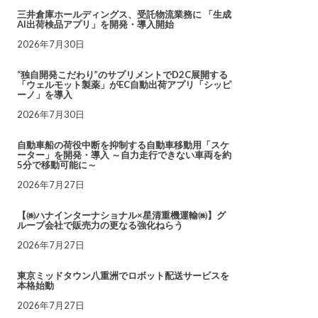
三井倉庫ホールディングス、受託物流業務に 「生成
AI出荷検品アプリ」を開発・導入開始
2026年7月30日
“独自開発こだわり”のサプリメントでD2C展開する
「ウェルモット製薬」がEC自動出荷アプリ「シッピ
ーノ」を導入
2026年7月30日
自動車船の荷役中断を抑制する自動車移動用「スケ
ーター」を開発・導入 ～自力走行できない車両を約
5分で移動可能に～
2026年7月27日
【㈱ハナインターナショナル×星清重機運輸㈱】グ
ループ会社で販売力の更なる強化ねらう
2026年7月27日
東京ミッドタウン八重洲でロボット配送サービスを
本格始動
2026年7月27日