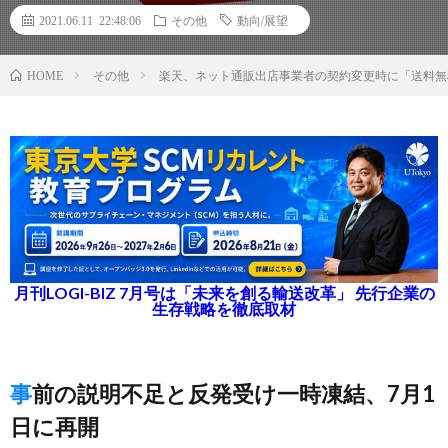
2021.06.11 22:48:06
その他
動向/展望
その他
楽天、ネット通販出店事業者の契約変更時に「送料無
HOME
月刊LOGI-BIZ 7月号は「未来を創る輸送改革」 先行企業の
生存戦略を徹底取材
事前の説明不足と反発受け一時凍結、7月1
日に再開