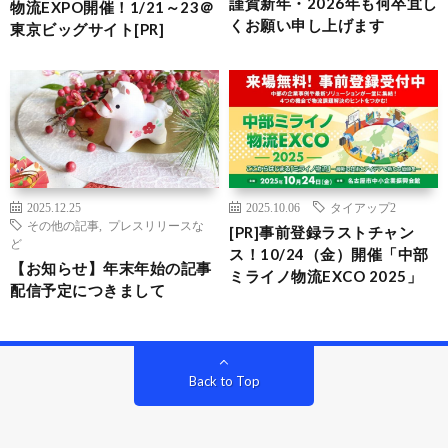
謹賀新年・2026年も何卒宜し
物流EXPO開催！1/21～23＠
くお願い申し上げます
東京ビッグサイト[PR]
2025.12.25
2025.10.06
タイアップ2
その他の記事
,
プレスリリースな
[PR]事前登録ラストチャン
ど
ス！10/24（金）開催「中部
【お知らせ】年末年始の記事
ミライノ物流EXCO 2025」
配信予定につきまして
Back to Top