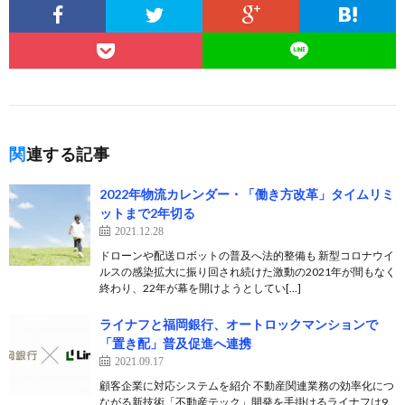
関連する記事
2022年物流カレンダー・「働き方改革」タイムリミ
ットまで2年切る
2021.12.28
ドローンや配送ロボットの普及へ法的整備も 新型コロナウイ
ルスの感染拡大に振り回され続けた激動の2021年が間もなく
終わり、22年が幕を開けようとしてい[…]
ライナフと福岡銀行、オートロックマンションで
「置き配」普及促進へ連携
2021.09.17
顧客企業に対応システムを紹介 不動産関連業務の効率化につ
ながる新技術「不動産テック」開発を手掛けるライナフは9