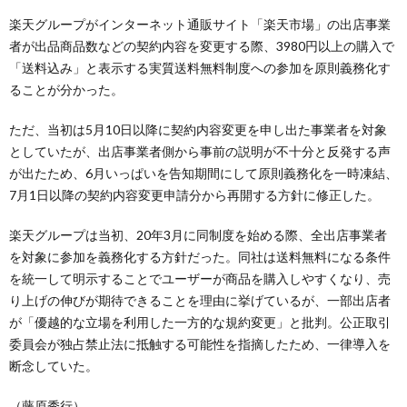
楽天グループがインターネット通販サイト「楽天市場」の出店事業
者が出品商品数などの契約内容を変更する際、3980円以上の購入で
「送料込み」と表示する実質送料無料制度への参加を原則義務化す
ることが分かった。
ただ、当初は5月10日以降に契約内容変更を申し出た事業者を対象
としていたが、出店事業者側から事前の説明が不十分と反発する声
が出たため、6月いっぱいを告知期間にして原則義務化を一時凍結、
7月1日以降の契約内容変更申請分から再開する方針に修正した。
楽天グループは当初、20年3月に同制度を始める際、全出店事業者
を対象に参加を義務化する方針だった。同社は送料無料になる条件
を統一して明示することでユーザーが商品を購入しやすくなり、売
り上げの伸びが期待できることを理由に挙げているが、一部出店者
が「優越的な立場を利用した一方的な規約変更」と批判。公正取引
委員会が独占禁止法に抵触する可能性を指摘したため、一律導入を
断念していた。
（藤原秀行）