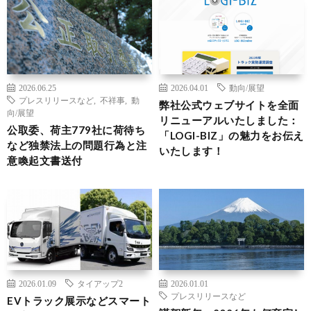
2026.06.25
2026.04.01
動向/展望
プレスリリースなど
,
不祥事
,
動
弊社公式ウェブサイトを全面
向/展望
リニューアルいたしました：
公取委、荷主779社に荷待ち
「LOGI-BIZ」の魅力をお伝え
など独禁法上の問題行為と注
いたします！
意喚起文書送付
2026.01.09
タイアップ2
2026.01.01
プレスリリースなど
EVトラック展示などスマート