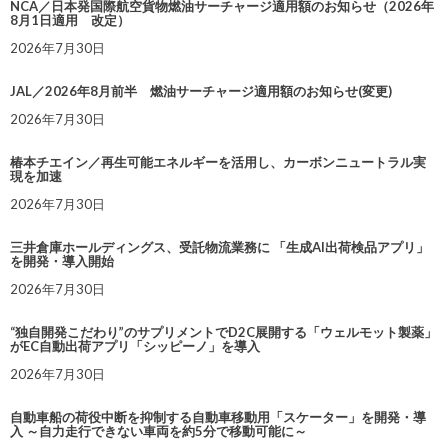
NCA／日本発国際航空貨物燃油サーチャージ適用額のお知らせ（2026年
8月1日適用 改定）
2026年7月30日
JAL／2026年8月前半 燃油サーチャージ適用額のお知らせ(変更)
2026年7月30日
椿本チエイン／再生可能エネルギーを活用し、カーボンニュートラル実
現を加速
2026年7月30日
三井倉庫ホールディングス、受託物流業務に 「生成AI出荷検品アプリ」
を開発・導入開始
2026年7月30日
“独自開発こだわり”のサプリメントでD2C展開する「ウェルモット製薬」
がEC自動出荷アプリ「シッピーノ」を導入
2026年7月30日
自動車船の荷役中断を抑制する自動車移動用「スケーター」を開発・導
入 ～自力走行できない車両を約5分で移動可能に～