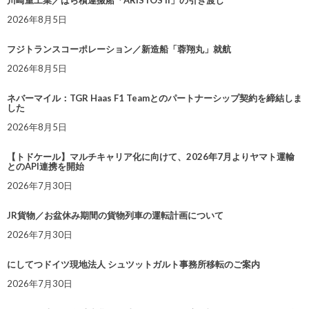
川崎重工業／ばら積運搬船「ARISTOS II」の引き渡し
2026年8月5日
フジトランスコーポレーション／新造船「蓉翔丸」就航
2026年8月5日
ネバーマイル：TGR Haas F1 Teamとのパートナーシップ契約を締結しま
した
2026年8月5日
【トドケール】マルチキャリア化に向けて、2026年7月よりヤマト運輸
とのAPI連携を開始
2026年7月30日
JR貨物／お盆休み期間の貨物列車の運転計画について
2026年7月30日
にしてつドイツ現地法人 シュツットガルト事務所移転のご案内
2026年7月30日