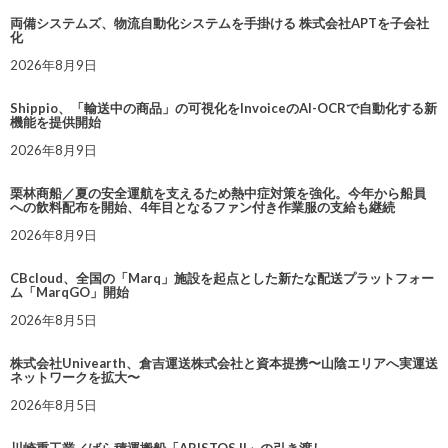
両備システムズ、物流自動化システムを手掛ける 株式会社APTを子会社
化
2026年8月9日
Shippio、「輸送中の商品」の可視化をInvoiceのAI-OCRで自動化する新
機能を提供開始
2026年8月9日
栗林商船／夏の安全運航を支えるため熱中症対策を強化。今年から船員
への飲料配布を開始、4年目となるファン付き作業服の支給も継続
2026年8月9日
CBcloud、全国の「Marq」施設を起点とした新たな配送プラットフォー
ム「MarqGO」開始
2026年8月5日
株式会社Univearth、倉吉運送株式会社と資本提携〜山陰エリアへ実運送
ネットワークを拡大〜
2026年8月5日