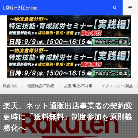
独自取材
物流施設/不動産
災害/事故/不祥事
テクノロジー/製品
楽天、ネット通販出店事業者の契約変
更時に「送料無料」制度参加を原則義
務化へ