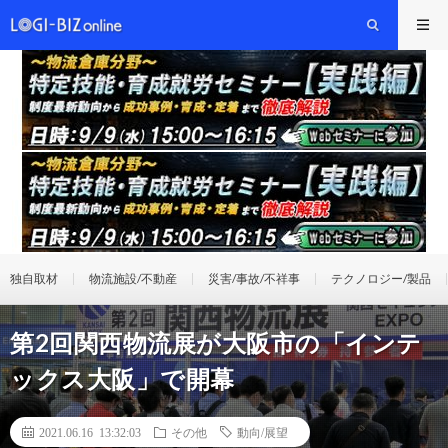
独自取材
物流施設/不動産
災害/事故/不祥事
テクノロジー/製品
第2回関西物流展が大阪市の「インテ
ックス大阪」で開幕
2021.06.16 13:32:03
その他
動向/展望