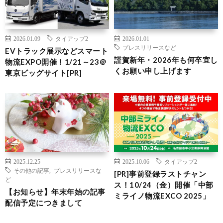
2026.01.09
タイアップ2
2026.01.01
プレスリリースなど
EVトラック展示などスマート
謹賀新年・2026年も何卒宜し
物流EXPO開催！1/21～23＠
くお願い申し上げます
東京ビッグサイト[PR]
2025.12.25
2025.10.06
タイアップ2
その他の記事
,
プレスリリースな
[PR]事前登録ラストチャン
ど
ス！10/24（金）開催「中部
【お知らせ】年末年始の記事
ミライノ物流EXCO 2025」
配信予定につきまして