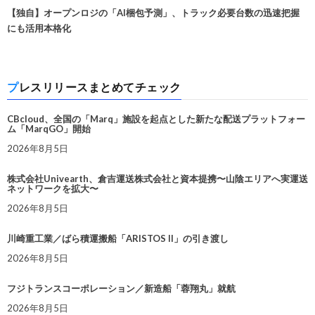
【独自】オープンロジの「AI梱包予測」、トラック必要台数の迅速把握
にも活用本格化
プレスリリースまとめてチェック
CBcloud、全国の「Marq」施設を起点とした新たな配送プラットフォー
ム「MarqGO」開始
2026年8月5日
株式会社Univearth、倉吉運送株式会社と資本提携〜山陰エリアへ実運送
ネットワークを拡大〜
2026年8月5日
川崎重工業／ばら積運搬船「ARISTOS II」の引き渡し
2026年8月5日
フジトランスコーポレーション／新造船「蓉翔丸」就航
2026年8月5日