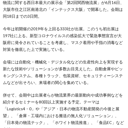
物流に関する西日本最大の展示会「第2回関西物流展」が6月16日、
大阪市住之江区南港北の「インテックス大阪」で開幕した。会期は
同18日までの3日間。
今年は初開催の2019年を上回る333社が出展。このうち初出展は
197社に上る。新型コロナウイルスの感染拡大で緊急事態宣言が大
阪府に発令されていることを考慮し、マスク着用や手指の消毒など
対策を徹底した上で実施している。
会場には自動化・機械化・デジタル化などの生産性向上を実現する
新たな技術やソリューションが多数お目見えした。自動倉庫やピッ
キングシステム、各種トラック、包装資材、セキュリティーシステ
ムなどが出そろい、来場者の関心を集めている。
併せて、会期中は出展者らが物流業界の最新動向や成功事例などを
紹介するセミナーを80回以上実施する予定。テーマは
「Logistics4・0」や「アジア・日本の物流不動産開発の今後と展
望」、「倉庫・工場内における搬送の無人化ソリューション」、
「日本発の物流テック」、「ホワイト物流推進」、「食品EC」など