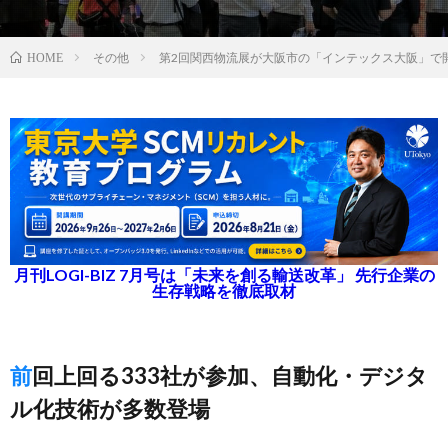
その他
第2回関西物流展が大阪市の「インテックス大阪」で
HOME
月刊LOGI-BIZ 7月号は「未来を創る輸送改革」 先行企業の
生存戦略を徹底取材
前回上回る333社が参加、自動化・デジタ
ル化技術が多数登場