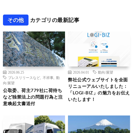
その他
カテゴリの最新記事
2026.06.25
2026.04.01
動向/展望
プレスリリースなど
,
不祥事
,
動
弊社公式ウェブサイトを全面
向/展望
リニューアルいたしました：
公取委、荷主779社に荷待ち
「LOGI-BIZ」の魅力をお伝え
など独禁法上の問題行為と注
いたします！
意喚起文書送付