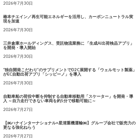
2026年7月30日
椿本チエイン／再生可能エネルギーを活用し、カーボンニュートラル実
現を加速
2026年7月30日
三井倉庫ホールディングス、受託物流業務に 「生成AI出荷検品アプリ」
を開発・導入開始
2026年7月30日
“独自開発こだわり”のサプリメントでD2C展開する「ウェルモット製薬」
がEC自動出荷アプリ「シッピーノ」を導入
2026年7月30日
自動車船の荷役中断を抑制する自動車移動用「スケーター」を開発・導
入 ～自力走行できない車両を約5分で移動可能に～
2026年7月27日
【㈱ハナインターナショナル×星清重機運輸㈱】グループ会社で販売力の
更なる強化ねらう
2026年7月27日