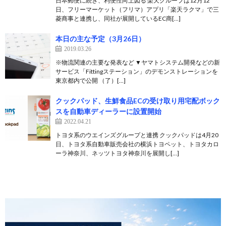
日本郵便に続き、利便性向上図る 楽天グループは12月12
日、フリーマーケット（フリマ）アプリ「楽天ラクマ」で三
菱商事と連携し、同社が展開しているEC商[…]
本日の主な予定（3月26日）
2019.03.26
※物流関連の主要な発表など ▼ヤマトシステム開発などの新
サービス「Fittingステーション」のデモンストレーションを
東京都内で公開 （了）[…]
クックパッド、生鮮食品ECの受け取り用宅配ボック
スを自動車ディーラーに設置開始
2022.04.21
トヨタ系のウエインズグループと連携 クックパッドは4月20
日、トヨタ系自動車販売会社の横浜トヨペット、トヨタカロ
ーラ神奈川、ネッツトヨタ神奈川を展開し[…]