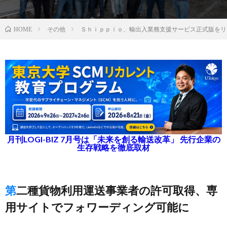
その他
Ｓｈｉｐｐｉｏ、輸出入業務支援サービス正式版をリ
HOME
月刊LOGI-BIZ 7月号は「未来を創る輸送改革」 先行企業の
生存戦略を徹底取材
第二種貨物利用運送事業者の許可取得、専
用サイトでフォワーディング可能に