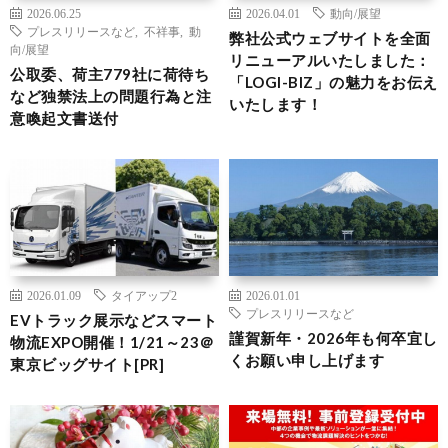
2026.06.25
2026.04.01
動向/展望
プレスリリースなど
,
不祥事
,
動
弊社公式ウェブサイトを全面
向/展望
リニューアルいたしました：
公取委、荷主779社に荷待ち
「LOGI-BIZ」の魅力をお伝え
など独禁法上の問題行為と注
いたします！
意喚起文書送付
2026.01.09
タイアップ2
2026.01.01
プレスリリースなど
EVトラック展示などスマート
謹賀新年・2026年も何卒宜し
物流EXPO開催！1/21～23＠
くお願い申し上げます
東京ビッグサイト[PR]