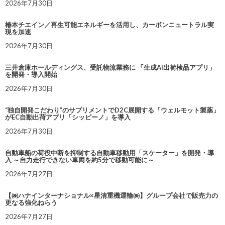
2026年7月30日
椿本チエイン／再生可能エネルギーを活用し、カーボンニュートラル実
現を加速
2026年7月30日
三井倉庫ホールディングス、受託物流業務に 「生成AI出荷検品アプリ」
を開発・導入開始
2026年7月30日
“独自開発こだわり”のサプリメントでD2C展開する「ウェルモット製薬」
がEC自動出荷アプリ「シッピーノ」を導入
2026年7月30日
自動車船の荷役中断を抑制する自動車移動用「スケーター」を開発・導
入 ～自力走行できない車両を約5分で移動可能に～
2026年7月27日
【㈱ハナインターナショナル×星清重機運輸㈱】グループ会社で販売力の
更なる強化ねらう
2026年7月27日