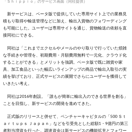
「Ｓｈｉｐｐｉｏ」のサービス画面（同社提供）
新サービスは、ベータ版で提供していた専用サイト上での業務見
積もり取得や輸送管理などに加え、輸出入貨物のフォワーディング
も可能にした。ユーザーは専用サイトを通じ、貨物輸送の依頼を直
接同社にできる。
同社は「これまでエクセルやメールのやり取りで行っていた煩雑
な手続きや管理を、初期費用・月額費用無料で一元化、クラウド化
することができる」とメリットを強調。ベータ版で既に雑貨や家
具、加工食品といった幅広いラインアップの商品で輸出入取引の実
績を挙げており、正式サービスの展開でさらにユーザーを獲得して
いきたい考え。
同社は2016年創設。「誰もが簡単に輸出入のできる世界を創る」
ことを目指し、新サービスの開発を進めてきた。
正式版のリリースと併せて、ベンチャーキャピタルの「500 Ｓｔ
ａｒｔｕｐｓ Ｊａｐａｎ」などを引受先とした総額1・9億円の第三
者割当増資を行った。調達資金は新サービスの機能拡充とフォワー