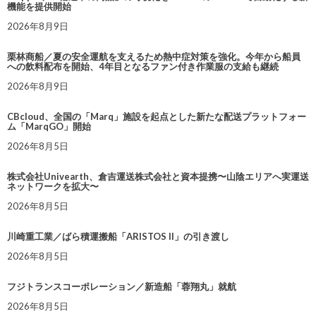
機能を提供開始
2026年8月9日
栗林商船／夏の安全運航を支えるため熱中症対策を強化。今年から船員
への飲料配布を開始、4年目となるファン付き作業服の支給も継続
2026年8月9日
CBcloud、全国の「Marq」施設を起点とした新たな配送プラットフォー
ム「MarqGO」開始
2026年8月5日
株式会社Univearth、倉吉運送株式会社と資本提携〜山陰エリアへ実運送
ネットワークを拡大〜
2026年8月5日
川崎重工業／ばら積運搬船「ARISTOS II」の引き渡し
2026年8月5日
フジトランスコーポレーション／新造船「蓉翔丸」就航
2026年8月5日