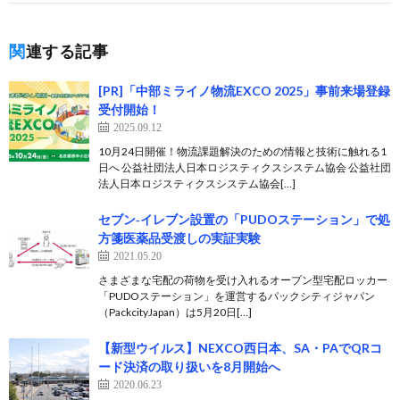
関連する記事
[PR]「中部ミライノ物流EXCO 2025」事前来場登録
受付開始！
2025.09.12
10月24日開催！物流課題解決のための情報と技術に触れる1
日へ 公益社団法人日本ロジスティクスシステム協会 公益社団
法人日本ロジスティクスシステム協会[…]
セブン‐イレブン設置の「PUDOステーション」で処
方箋医薬品受渡しの実証実験
2021.05.20
さまざまな宅配の荷物を受け入れるオープン型宅配ロッカー
「PUDOステーション」を運営するパックシティジャパン
（PackcityJapan）は5月20日[…]
【新型ウイルス】NEXCO西日本、SA・PAでQRコ
ード決済の取り扱いを8月開始へ
2020.06.23