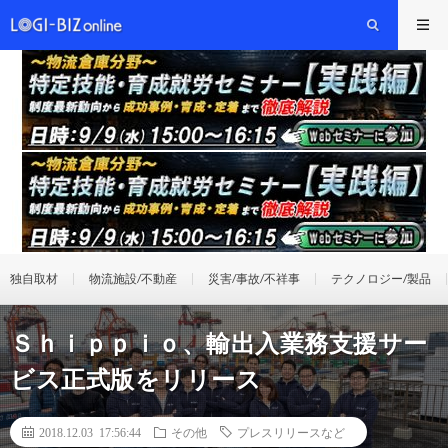
独自取材
物流施設/不動産
災害/事故/不祥事
テクノロジー/製品
Ｓｈｉｐｐｉｏ、輸出入業務支援サー
ビス正式版をリリース
2018.12.03 17:56:44
その他
プレスリリースなど