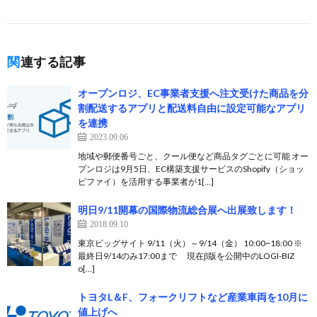
関連する記事
オープンロジ、EC事業者支援へ注文受けた商品を分
割配送するアプリと配送料自由に設定可能なアプリ
を連携
2023.09.06
地域や郵便番号ごと、クール便など商品タグごとに可能 オー
プンロジは9月5日、EC構築支援サービスのShopify（ショッ
ピファイ）を活用する事業者が1[…]
明日9/11開幕の国際物流総合展へ出展致します！
2018.09.10
東京ビッグサイト 9/11（火）～9/14（金） 10:00~18:00 ※
最終日9/14のみ17:00まで 現在β版を公開中のLOGI-BIZ
o[…]
トヨタL＆F、フォークリフトなど産業車両を10月に
値上げへ