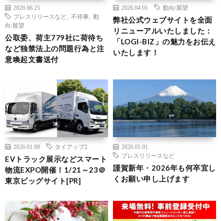
2026.06.25
2026.04.01
動向/展望
プレスリリースなど
,
不祥事
,
動
弊社公式ウェブサイトを全面
向/展望
リニューアルいたしました：
公取委、荷主779社に荷待ち
「LOGI-BIZ」の魅力をお伝え
など独禁法上の問題行為と注
いたします！
意喚起文書送付
2026.01.09
タイアップ2
2026.01.01
プレスリリースなど
EVトラック展示などスマート
謹賀新年・2026年も何卒宜し
物流EXPO開催！1/21～23＠
くお願い申し上げます
東京ビッグサイト[PR]