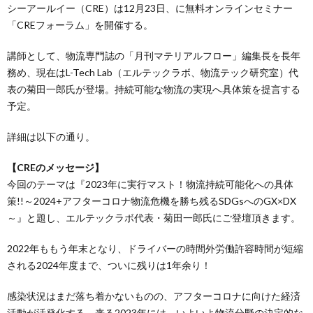
シーアールイー（CRE）は12月23日、に無料オンラインセミナー
「CREフォーラム」を開催する。
講師として、物流専門誌の「月刊マテリアルフロー」編集長を長年
務め、現在はL-Tech Lab（エルテックラボ、物流テック研究室）代
表の菊田一郎氏が登場。持続可能な物流の実現へ具体策を提言する
予定。
詳細は以下の通り。
【CREのメッセージ】
今回のテーマは『2023年に実行マスト！物流持続可能化への具体
策!!～2024+アフターコロナ物流危機を勝ち残るSDGsへのGX×DX
～』と題し、エルテックラボ代表・菊田一郎氏にご登壇頂きます。
2022年ももう年末となり、ドライバーの時間外労働許容時間が短縮
される2024年度まで、ついに残りは1年余り！
感染状況はまだ落ち着かないものの、アフターコロナに向けた経済
活動が活発化する、来る2023年には、いよいよ物流分野の決定的な