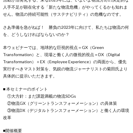
人手不足が顕在化する「新たな物流危機」がやってくるかも知れま
せん。物流の持続可能性（サステナビリティ）の危機なのです。
さあ準備を急がねば！ 勝負の2023年に向けて、私たちは物流の何
を、どうしなければならないのか？
本ウェビナーでは、地球的な巨視的視点＝GX（Green
Transformation）と、現場と働く人の微視的視点＝DX（Digital
Transformation）＋EX（Employee Experience）の両面から、優先
実行すべきマスト対策を、気鋭の物流ジャーナリストの菊田氏より
具体的に提示いただきます。
■ 本セミナーのポイント
①大方針：まだ課題満載の物流SDGs
②物流GX（グリーントランスフォーメーション）の具体策
③物流DX（デジタルトランスフォーメーション）と働く人の環境
改革
■開催概要