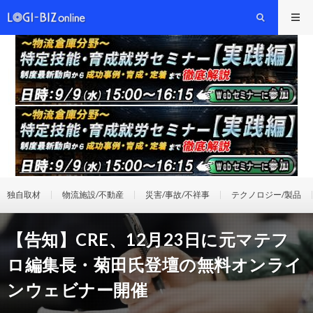
独自取材
物流施設/不動産
災害/事故/不祥事
テクノロジー/製品
【告知】CRE、12月23日に元マテフ
ロ編集長・菊田氏登壇の無料オンライ
ンウェビナー開催