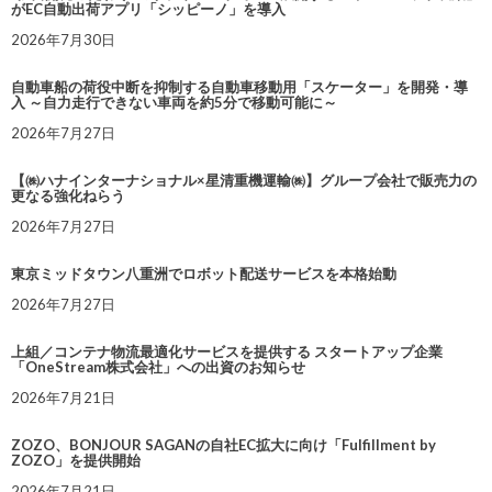
がEC自動出荷アプリ「シッピーノ」を導入
2026年7月30日
自動車船の荷役中断を抑制する自動車移動用「スケーター」を開発・導
入 ～自力走行できない車両を約5分で移動可能に～
2026年7月27日
【㈱ハナインターナショナル×星清重機運輸㈱】グループ会社で販売力の
更なる強化ねらう
2026年7月27日
東京ミッドタウン八重洲でロボット配送サービスを本格始動
2026年7月27日
上組／コンテナ物流最適化サービスを提供する スタートアップ企業
「OneStream株式会社」への出資のお知らせ
2026年7月21日
ZOZO、BONJOUR SAGANの自社EC拡大に向け「Fulfillment by
ZOZO」を提供開始
2026年7月21日