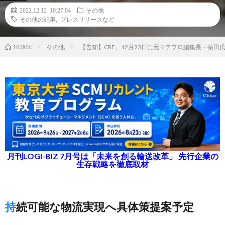
2022.12.12 10:27:04
その他
その他の記事
,
プレスリリースなど
その他
【告知】CRE、12月23日に元マテフロ編集長・菊
HOME
月刊LOGI-BIZ 7月号は「未来を創る輸送改革」 先行企業の
生存戦略を徹底取材
持続可能な物流実現へ具体策提案予定