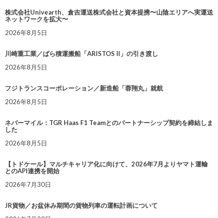
株式会社Univearth、倉吉運送株式会社と資本提携〜山陰エリアへ実運送
ネットワークを拡大〜
2026年8月5日
川崎重工業／ばら積運搬船「ARISTOS II」の引き渡し
2026年8月5日
フジトランスコーポレーション／新造船「蓉翔丸」就航
2026年8月5日
ネバーマイル：TGR Haas F1 Teamとのパートナーシップ契約を締結しま
した
2026年8月5日
【トドケール】マルチキャリア化に向けて、2026年7月よりヤマト運輸
とのAPI連携を開始
2026年7月30日
JR貨物／お盆休み期間の貨物列車の運転計画について