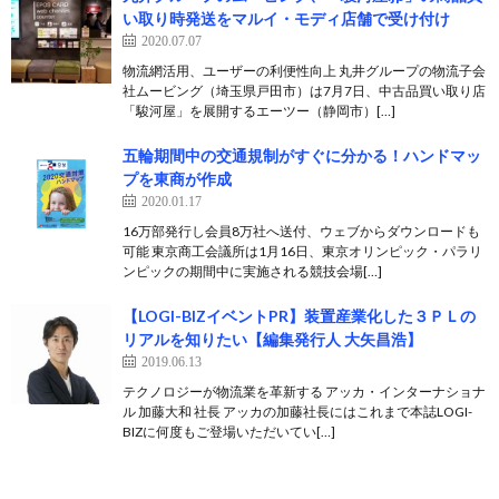
い取り時発送をマルイ・モディ店舗で受け付け
2020.07.07
物流網活用、ユーザーの利便性向上 丸井グループの物流子会
社ムービング（埼玉県戸田市）は7月7日、中古品買い取り店
「駿河屋」を展開するエーツー（静岡市）[…]
五輪期間中の交通規制がすぐに分かる！ハンドマッ
プを東商が作成
2020.01.17
16万部発行し会員8万社へ送付、ウェブからダウンロードも
可能 東京商工会議所は1月16日、東京オリンピック・パラリ
ンピックの期間中に実施される競技会場[…]
【LOGI-BIZイベントPR】装置産業化した３ＰＬの
リアルを知りたい【編集発行人 大矢昌浩】
2019.06.13
テクノロジーが物流業を革新する アッカ・インターナショナ
ル 加藤大和 社長 アッカの加藤社長にはこれまで本誌LOGI-
BIZに何度もご登場いただいてい[…]