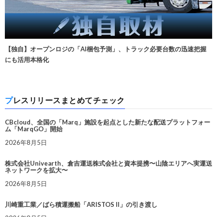
【独自】オープンロジの「AI梱包予測」、トラック必要台数の迅速把握
にも活用本格化
プレスリリースまとめてチェック
CBcloud、全国の「Marq」施設を起点とした新たな配送プラットフォー
ム「MarqGO」開始
2026年8月5日
株式会社Univearth、倉吉運送株式会社と資本提携〜山陰エリアへ実運送
ネットワークを拡大〜
2026年8月5日
川崎重工業／ばら積運搬船「ARISTOS II」の引き渡し