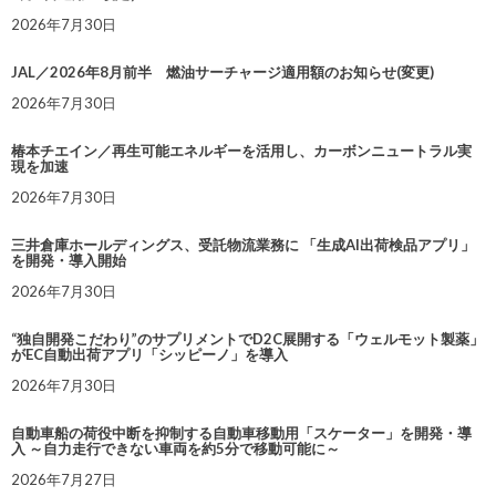
2026年7月30日
JAL／2026年8月前半 燃油サーチャージ適用額のお知らせ(変更)
2026年7月30日
椿本チエイン／再生可能エネルギーを活用し、カーボンニュートラル実
現を加速
2026年7月30日
三井倉庫ホールディングス、受託物流業務に 「生成AI出荷検品アプリ」
を開発・導入開始
2026年7月30日
“独自開発こだわり”のサプリメントでD2C展開する「ウェルモット製薬」
がEC自動出荷アプリ「シッピーノ」を導入
2026年7月30日
自動車船の荷役中断を抑制する自動車移動用「スケーター」を開発・導
入 ～自力走行できない車両を約5分で移動可能に～
2026年7月27日