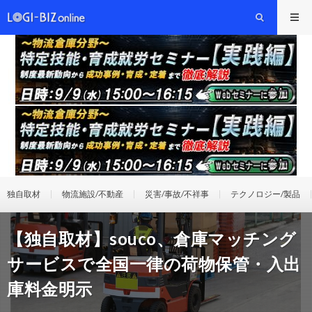
独自取材
物流施設/不動産
災害/事故/不祥事
テクノロジー/製品
【独自取材】souco、倉庫マッチング
サービスで全国一律の荷物保管・入出
庫料金明示