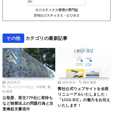
ロジスティクス管理の専門誌
月刊ロジスティクス・ビジネス
その他
カテゴリの最新記事
2026.06.25
2026.04.01
動向/展望
プレスリリースなど
,
不祥事
,
動
弊社公式ウェブサイトを全面
向/展望
リニューアルいたしました：
公取委、荷主779社に荷待ち
「LOGI-BIZ」の魅力をお伝え
など独禁法上の問題行為と注
いたします！
意喚起文書送付