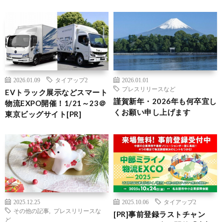
2026.01.09
タイアップ2
2026.01.01
プレスリリースなど
EVトラック展示などスマート
謹賀新年・2026年も何卒宜し
物流EXPO開催！1/21～23＠
くお願い申し上げます
東京ビッグサイト[PR]
2025.12.25
2025.10.06
タイアップ2
その他の記事
,
プレスリリースな
[PR]事前登録ラストチャン
ど