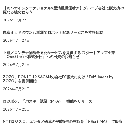
【㈱ハナインターナショナル×星清重機運輸㈱】グループ会社で販売力の
更なる強化ねらう
2026年7月27日
東京ミッドタウン八重洲でロボット配送サービスを本格始動
2026年7月27日
上組／コンテナ物流最適化サービスを提供する スタートアップ企業
「OneStream株式会社」への出資のお知らせ
2026年7月21日
ZOZO、BONJOUR SAGANの自社EC拡大に向け「Fulfillment by
ZOZO」を提供開始
2026年7月21日
ロジポケ、「パスキー認証（MFA）」機能をリリース
2026年7月21日
NTTロジスコ、エンタメ物流の平時5倍の波動を「t-Sort MAS」で吸収