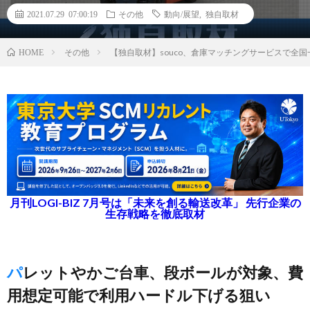
2021.07.29 07:00:19
その他
動向/展望
,
独自取材
その他
【独自取材】souco、倉庫マッチングサービスで全
HOME
月刊LOGI-BIZ 7月号は「未来を創る輸送改革」 先行企業の
生存戦略を徹底取材
パレットやかご台車、段ボールが対象、費
用想定可能で利用ハードル下げる狙い