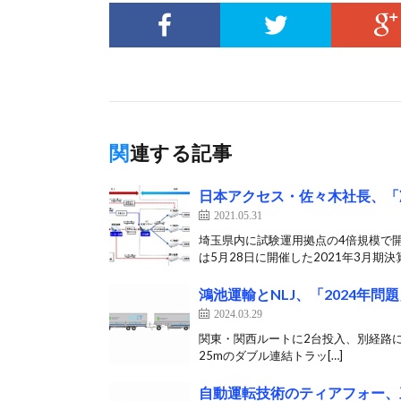
関連する記事
日本アクセス・佐々木社長、「
2021.05.31
埼玉県内に試験運用拠点の4倍規模で
は5月28日に開催した2021年3月期決
鴻池運輸とNLJ、「2024年
2024.03.29
関東・関西ルートに2台投入、別経路にも採用準
25mのダブル連結トラッ[…]
自動運転技術のティアフォー、三