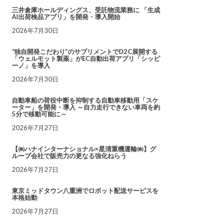
三井倉庫ホールディングス、受託物流業務に 「生成
AI出荷検品アプリ」を開発・導入開始
2026年7月30日
“独自開発こだわり”のサプリメントでD2C展開する
「ウェルモット製薬」がEC自動出荷アプリ「シッピ
ーノ」を導入
2026年7月30日
自動車船の荷役中断を抑制する自動車移動用「スケ
ーター」を開発・導入 ～自力走行できない車両を約
5分で移動可能に～
2026年7月27日
【㈱ハナインターナショナル×星清重機運輸㈱】グ
ループ会社で販売力の更なる強化ねらう
2026年7月27日
東京ミッドタウン八重洲でロボット配送サービスを
本格始動
2026年7月27日