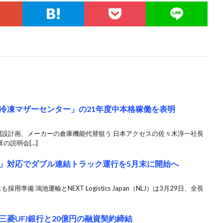
冷凍マザーセンター」の21年度中本格稼働を表明
開設計画、メーカーの倉庫機能代替狙う 日本アクセスの佐々木淳一社長
算の説明会[…]
問題」対応でダブル連結トラック運行を5月末に開始へ
備 鴻池運輸とNEXT Logistics Japan（NLJ）は3月29日、全長
菱UFJ銀行と20億円の融資契約締結