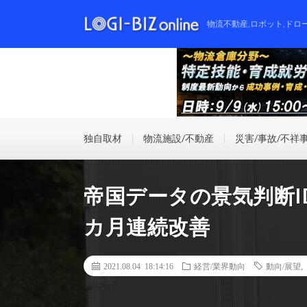
物流不動産,ロボット,ドロ
独自取材
物流施設/不動産
災害/事故/不祥
帝国データの景気判断I
カ月連続改善
2021.08.04 18:14:16
経営/業界動向
動向/展望
,