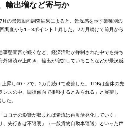
調、輸出増など寄与か
た7月の景気動向調査結果によると、景況感を示す業種別の
前回調査から1・8ポイント上昇した。2カ月続けて前月から
急事態宣言が続くなど、経済活動が抑制された中でも持ち
海外経済が上向き、輸出が増加していることなどが景況感
ト上昇し40・7で、2カ月続けて改善した。TDBは全体の先
ランスの中、回復傾向で推移するとみられる」と展望し
善した。
「コロナの影響が収まれば鬱流は再度活発化していく」
り、先行きは不透明」（一般貨物自動車運送）といった声