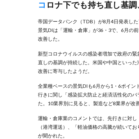
コロナ下でも持ち直し基
帝国データバンク（TDB）が8月4日発表し
景気DIは「運輸・倉庫」が36・3で、6月の
改善した。
新型コロナウイルスの感染者増加で政府の緊
直しの基調が持続した。米国や中国といった
改善に寄与したようだ。
全業種ベースの景気DIも6月から1・6ポイン
行きに関し「感染拡大防止と経済活性化のバ
た。10業界別に見ると、製造など8業界が改
運輸・倉庫業のコメントでは、先行きに対し
（港湾運送）、「軽油価格の高騰が続いてお
が聞かれた。