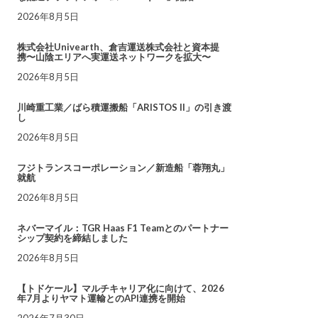
2026年8月5日
株式会社Univearth、倉吉運送株式会社と資本提
携〜山陰エリアへ実運送ネットワークを拡大〜
2026年8月5日
川崎重工業／ばら積運搬船「ARISTOS II」の引き渡
し
2026年8月5日
フジトランスコーポレーション／新造船「蓉翔丸」
就航
2026年8月5日
ネバーマイル：TGR Haas F1 Teamとのパートナー
シップ契約を締結しました
2026年8月5日
【トドケール】マルチキャリア化に向けて、2026
年7月よりヤマト運輸とのAPI連携を開始
2026年7月30日