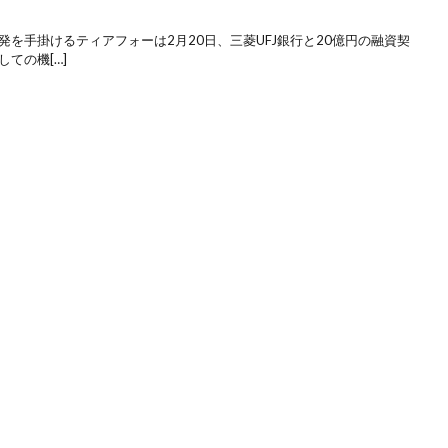
発を手掛けるティアフォーは2月20日、三菱UFJ銀行と20億円の融資契
ての機[…]