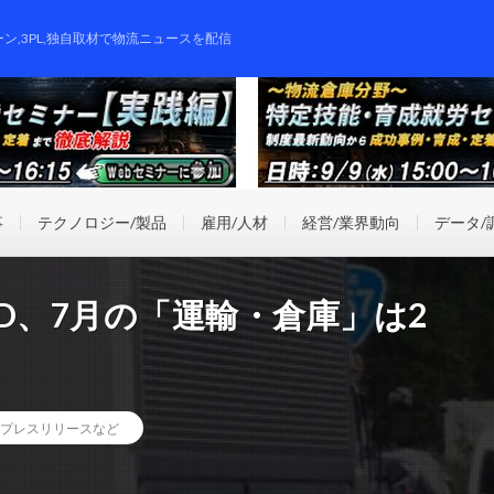
ーン,3PL,独自取材で物流ニュースを配信
事
テクノロジー/製品
雇用/人材
経営/業界動向
データ/
D、7月の「運輸・倉庫」は2
プレスリリースなど