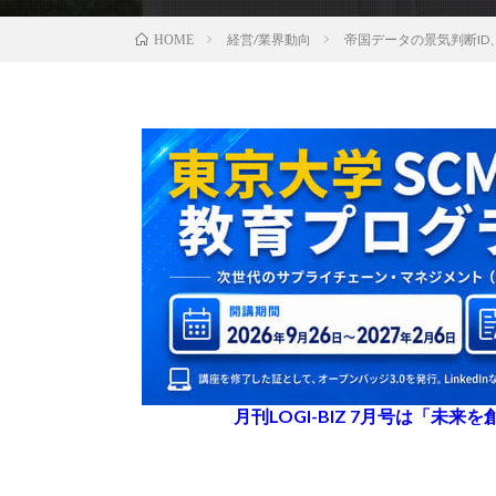
経営/業界動向
帝国データの景気判断ID
HOME
月刊LOGI-BIZ 7月号は「未