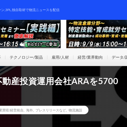
ーン,3PL,独自取材で物流ニュースを配信
事
テクノロジー/製品
雇用/人材
経営/業界動向
データ/
動産投資運用会社ARAを5700
事業買収/経営統合
,
海外
,
プレスリリースなど
,
物流施設