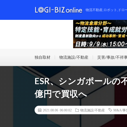
物流不動産,ロボット,ドロ
独自取材
物流施設/不動産
災害/事故/不祥
ESR、シンガポールの不
億円で買収へ
2021.08.06 06:00:02
物流施設/不動産
M&A/