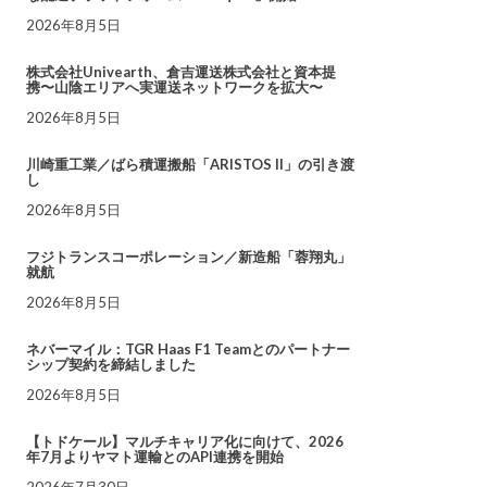
2026年8月5日
株式会社Univearth、倉吉運送株式会社と資本提
携〜山陰エリアへ実運送ネットワークを拡大〜
2026年8月5日
川崎重工業／ばら積運搬船「ARISTOS II」の引き渡
し
2026年8月5日
フジトランスコーポレーション／新造船「蓉翔丸」
就航
2026年8月5日
ネバーマイル：TGR Haas F1 Teamとのパートナー
シップ契約を締結しました
2026年8月5日
【トドケール】マルチキャリア化に向けて、2026
年7月よりヤマト運輸とのAPI連携を開始
2026年7月30日