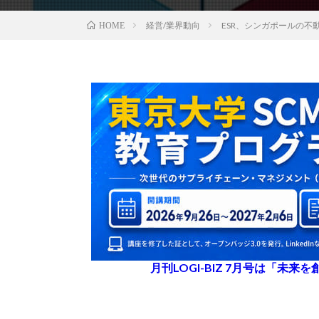
経営/業界動向
ESR、シンガポールの不
HOME
月刊LOGI-BIZ 7月号は「未