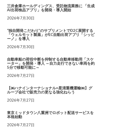
三井倉庫ホールディングス、受託物流業務に 「生成
AI出荷検品アプリ」を開発・導入開始
2026年7月30日
“独自開発こだわり”のサプリメントでD2C展開する
「ウェルモット製薬」がEC自動出荷アプリ「シッピ
ーノ」を導入
2026年7月30日
自動車船の荷役中断を抑制する自動車移動用「スケ
ーター」を開発・導入 ～自力走行できない車両を約
5分で移動可能に～
2026年7月27日
【㈱ハナインターナショナル×星清重機運輸㈱】グ
ループ会社で販売力の更なる強化ねらう
2026年7月27日
東京ミッドタウン八重洲でロボット配送サービスを
本格始動
2026年7月27日