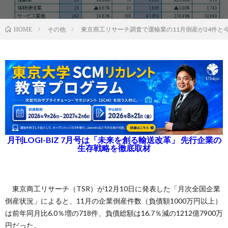
その他
東京商工リサーチ調査で運輸業の11月倒産が24件と
HOME
月刊LOGI-BIZ 7月号は「未来を創る輸送改革」 先行企業の
生存戦略を徹底取材
東京商工リサーチ（TSR）が12月10日に発表した「月次全国企業
倒産状況」によると、11月の企業倒産件数（負債額1000万円以上）
は前年同月比6.0％増の718件、負債総額は16.7％減の1212億7900万
円だった。