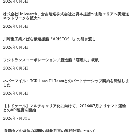
2026年8月5日
株式会社Univearth、倉吉運送株式会社と資本提携〜山陰エリアへ実運送
ネットワークを拡大〜
2026年8月5日
川崎重工業／ばら積運搬船「ARISTOS II」の引き渡し
2026年8月5日
フジトランスコーポレーション／新造船「蓉翔丸」就航
2026年8月5日
ネバーマイル：TGR Haas F1 Teamとのパートナーシップ契約を締結しま
した
2026年8月5日
【トドケール】マルチキャリア化に向けて、2026年7月よりヤマト運輸
とのAPI連携を開始
2026年7月30日
JR貨物／お盆休み期間の貨物列車の運転計画について