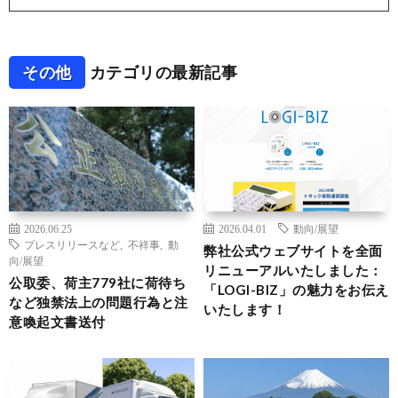
その他
カテゴリの最新記事
2026.06.25
2026.04.01
動向/展望
プレスリリースなど
,
不祥事
,
動
弊社公式ウェブサイトを全面
向/展望
リニューアルいたしました：
公取委、荷主779社に荷待ち
「LOGI-BIZ」の魅力をお伝え
など独禁法上の問題行為と注
いたします！
意喚起文書送付