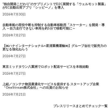
“独自開発こだわり”のサプリメントでD2C展開する「ウェルモット製薬」
がEC自動出荷アプリ「シッピーノ」を導入
2026年7月30日
自動車船の荷役中断を抑制する自動車移動用「スケーター」を開発・導
入 ～自力走行できない車両を約5分で移動可能に～
2026年7月27日
【㈱ハナインターナショナル×星清重機運輸㈱】グループ会社で販売力の
更なる強化ねらう
2026年7月27日
東京ミッドタウン八重洲でロボット配送サービスを本格始動
2026年7月27日
上組／コンテナ物流最適化サービスを提供する スタートアップ企業
「OneStream株式会社」への出資のお知らせ
2026年7月21日
プレスリリースまとめてチェック一覧