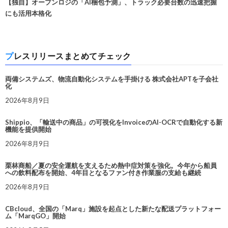
【独自】オープンロジの「AI梱包予測」、トラック必要台数の迅速把握
にも活用本格化
プレスリリースまとめてチェック
両備システムズ、物流自動化システムを手掛ける 株式会社APTを子会社
化
2026年8月9日
Shippio、「輸送中の商品」の可視化をInvoiceのAI-OCRで自動化する新
機能を提供開始
2026年8月9日
栗林商船／夏の安全運航を支えるため熱中症対策を強化。今年から船員
への飲料配布を開始、4年目となるファン付き作業服の支給も継続
2026年8月9日
CBcloud、全国の「Marq」施設を起点とした新たな配送プラットフォー
ム「MarqGO」開始