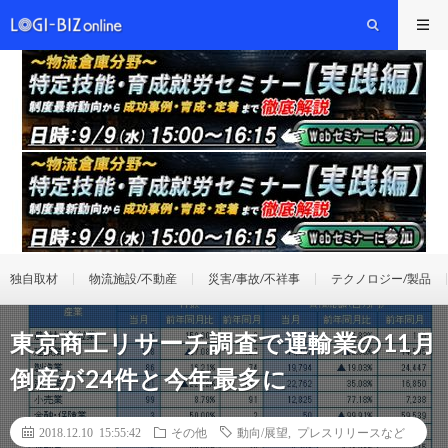
独自取材
物流施設/不動産
災害/事故/不祥事
テクノロジー/製品
東京商工リサーチ調査で運輸業の11月
倒産が24件と今年最多に
2018.12.10 15:55:42
その他
動向/展望
,
プレスリリースなど