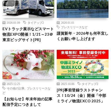
2026.01.09
タイアップ2
2026.01.01
プレスリリースなど
EVトラック展示などスマート
謹賀新年・2026年も何卒宜し
物流EXPO開催！1/21～23＠
くお願い申し上げます
東京ビッグサイト[PR]
2025.12.25
2025.10.06
タイアップ2
その他の記事
,
プレスリリースな
[PR]事前登録ラストチャン
ど
ス！10/24（金）開催「中部
【お知らせ】年末年始の記事
ミライノ物流EXCO 2025」
配信予定につきまして