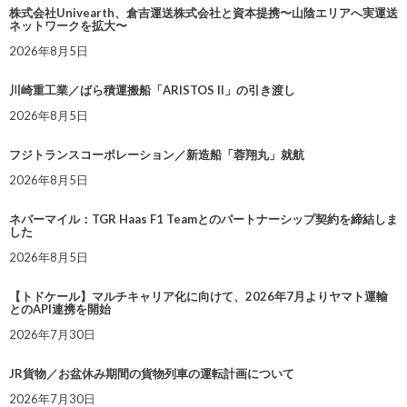
株式会社Univearth、倉吉運送株式会社と資本提携〜山陰エリアへ実運送
ネットワークを拡大〜
2026年8月5日
川崎重工業／ばら積運搬船「ARISTOS II」の引き渡し
2026年8月5日
フジトランスコーポレーション／新造船「蓉翔丸」就航
2026年8月5日
ネバーマイル：TGR Haas F1 Teamとのパートナーシップ契約を締結しま
した
2026年8月5日
【トドケール】マルチキャリア化に向けて、2026年7月よりヤマト運輸
とのAPI連携を開始
2026年7月30日
JR貨物／お盆休み期間の貨物列車の運転計画について
2026年7月30日