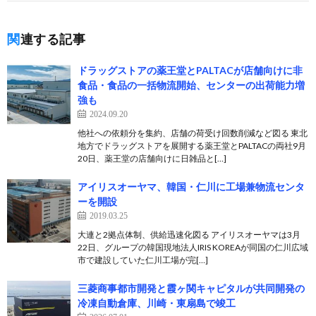
関連する記事
ドラッグストアの薬王堂とPALTACが店舗向けに非
食品・食品の一括物流開始、センターの出荷能力増
強も
2024.09.20
他社への依頼分を集約、店舗の荷受け回数削減など図る 東北
地方でドラッグストアを展開する薬王堂とPALTACの両社9月
20日、薬王堂の店舗向けに日雑品と[…]
アイリスオーヤマ、韓国・仁川に工場兼物流センタ
ーを開設
2019.03.25
大連と2拠点体制、供給迅速化図る アイリスオーヤマは3月
22日、グループの韓国現地法人IRIS KOREAが同国の仁川広域
市で建設していた仁川工場が完[…]
三菱商事都市開発と霞ヶ関キャピタルが共同開発の
冷凍自動倉庫、川崎・東扇島で竣工