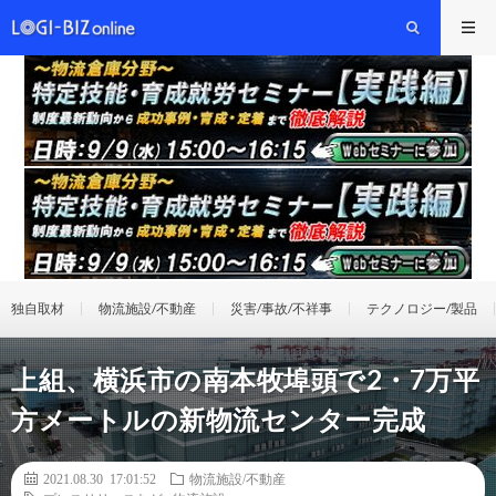
独自取材
物流施設/不動産
災害/事故/不祥事
テクノロジー/製品
上組、横浜市の南本牧埠頭で2・7万平
方メートルの新物流センター完成
2021.08.30 17:01:52
物流施設/不動産