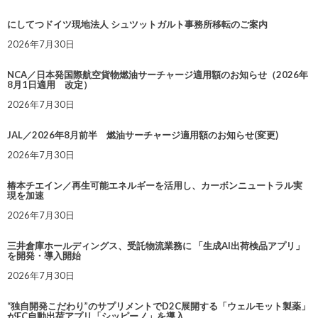
にしてつドイツ現地法人 シュツットガルト事務所移転のご案内
2026年7月30日
NCA／日本発国際航空貨物燃油サーチャージ適用額のお知らせ（2026年
8月1日適用 改定）
2026年7月30日
JAL／2026年8月前半 燃油サーチャージ適用額のお知らせ(変更)
2026年7月30日
椿本チエイン／再生可能エネルギーを活用し、カーボンニュートラル実
現を加速
2026年7月30日
三井倉庫ホールディングス、受託物流業務に 「生成AI出荷検品アプリ」
を開発・導入開始
2026年7月30日
“独自開発こだわり”のサプリメントでD2C展開する「ウェルモット製薬」
がEC自動出荷アプリ「シッピーノ」を導入