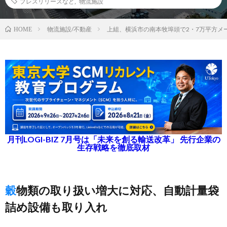
プレスリリースなど
,
物流施設
物流施設/不動産
上組、横浜市の南本牧埠頭で2・7万平方メ
HOME
月刊LOGI-BIZ 7月号は「未来を創る輸送改革」 先行企業の
生存戦略を徹底取材
穀物類の取り扱い増大に対応、自動計量袋
詰め設備も取り入れ