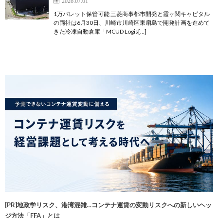
2026.07.01
1万パレット保管可能 三菱商事都市開発と霞ヶ関キャピタル
の両社は6月30日、川崎市川崎区東扇島で開発計画を進めて
きた冷凍自動倉庫「MCUD Logis[…]
[PR]地政学リスク、港湾混雑…コンテナ運賃の変動リスクへの新しいヘッ
ジ方法「FFA」とは