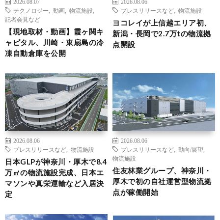
2026.08.07
2026.08.06
テクノロジー
,
動画
,
物流施設
,
プレスリリースなど
,
物流施設
記者会見など
ヨコレイが上信越エリア初、
【現地取材・動画】霞ヶ関キ
新潟・長岡で2.7万tの物流拠
ャピタル、川崎・東扇島の冷
点開設
凍自動倉庫を公開
2026.08.06
2026.08.06
プレスリリースなど
,
物流施設
プレスリリースなど
,
動向/展望
,
物流施設
日本GLPが神奈川・厚木で8.4
住友林業グループ、神奈川・
万㎡の物流施設完成、日本エ
厚木で初の自社運営型物流拠
マソンや真栄運輸など入居決
点が稼働開始
定