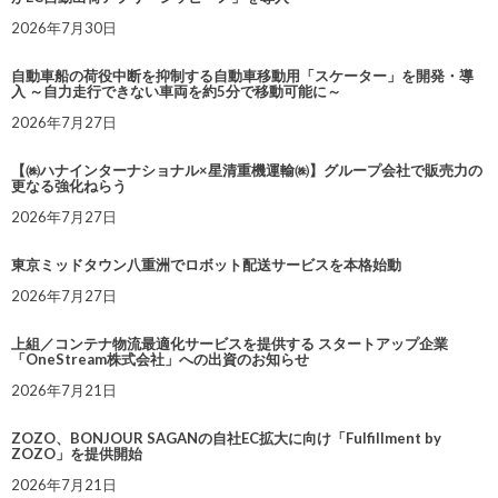
2026年7月30日
自動車船の荷役中断を抑制する自動車移動用「スケーター」を開発・導
入 ～自力走行できない車両を約5分で移動可能に～
2026年7月27日
【㈱ハナインターナショナル×星清重機運輸㈱】グループ会社で販売力の
更なる強化ねらう
2026年7月27日
東京ミッドタウン八重洲でロボット配送サービスを本格始動
2026年7月27日
上組／コンテナ物流最適化サービスを提供する スタートアップ企業
「OneStream株式会社」への出資のお知らせ
2026年7月21日
ZOZO、BONJOUR SAGANの自社EC拡大に向け「Fulfillment by
ZOZO」を提供開始
2026年7月21日