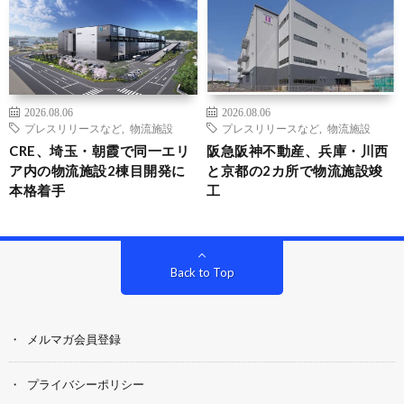
2026.08.06
2026.08.06
プレスリリースなど
,
物流施設
プレスリリースなど
,
物流施設
CRE、埼玉・朝霞で同一エリ
阪急阪神不動産、兵庫・川西
ア内の物流施設2棟目開発に
と京都の2カ所で物流施設竣
本格着手
工
Back to Top
メルマガ会員登録
プライバシーポリシー