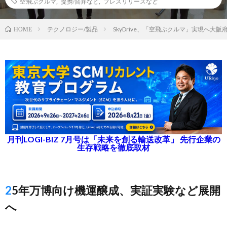
空飛ぶクルマ
,
提携/合弁など
,
プレスリリースなど
テクノロジー/製品
SkyDrive、「空飛ぶクルマ」実現へ大
HOME
月刊LOGI-BIZ 7月号は「未来を創る輸送改革」 先行企業の
生存戦略を徹底取材
25年万博向け機運醸成、実証実験など展開
へ