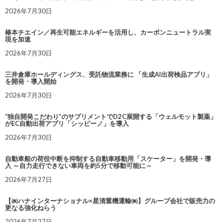
2026年7月30日
椿本チエイン／再生可能エネルギーを活用し、カーボンニュートラル実
現を加速
2026年7月30日
三井倉庫ホールディングス、受託物流業務に 「生成AI出荷検品アプリ」
を開発・導入開始
2026年7月30日
“独自開発こだわり”のサプリメントでD2C展開する「ウェルモット製薬」
がEC自動出荷アプリ「シッピーノ」を導入
2026年7月30日
自動車船の荷役中断を抑制する自動車移動用「スケーター」を開発・導
入 ～自力走行できない車両を約5分で移動可能に～
2026年7月27日
【㈱ハナインターナショナル×星清重機運輸㈱】グループ会社で販売力の
更なる強化ねらう
2026年7月27日