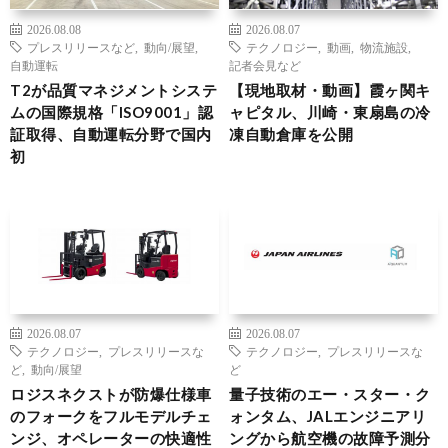
2026.08.08
2026.08.07
プレスリリースなど
,
動向/展望
,
テクノロジー
,
動画
,
物流施設
,
自動運転
記者会見など
T2が品質マネジメントシステ
【現地取材・動画】霞ヶ関キ
ムの国際規格「ISO9001」認
ャピタル、川崎・東扇島の冷
証取得、自動運転分野で国内
凍自動倉庫を公開
初
2026.08.07
2026.08.07
テクノロジー
,
プレスリリースな
テクノロジー
,
プレスリリースな
ど
,
動向/展望
ど
ロジスネクストが防爆仕様車
量子技術のエー・スター・ク
のフォークをフルモデルチェ
ォンタム、JALエンジニアリ
ンジ、オペレーターの快適性
ングから航空機の故障予測分