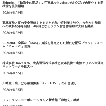
Shippio、「輸送中の商品」の可視化をInvoiceのAI-OCRで自動化する新
機能を提供開始
2026年8月9日
栗林商船／夏の安全運航を支えるため熱中症対策を強化。今年から船員
への飲料配布を開始、4年目となるファン付き作業服の支給も継続
2026年8月9日
CBcloud、全国の「Marq」施設を起点とした新たな配送プラットフォー
ム「MarqGO」開始
2026年8月5日
株式会社Univearth、倉吉運送株式会社と資本提携〜山陰エリアへ実運送
ネットワークを拡大〜
2026年8月5日
川崎重工業／ばら積運搬船「ARISTOS II」の引き渡し
2026年8月5日
フジトランスコーポレーション／新造船「蓉翔丸」就航