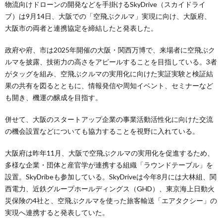
物流向けドローンの開発などを手掛けるSkyDrive（スカイドライ
ブ）は9月14日、大阪での「空飛ぶクルマ」実現に向け、大阪府、
大阪市の両者と連携協定を締結したと発表した。
政府や府、市は2025年開催の大阪・関西万博で、来場者に空飛ぶク
ルマを披露、技術力の高さをアピールすることを目指している。3者
がタッグを組み、空飛ぶクルマの実用化に向けた実証実験と検証結
果の共有を図るとともに、情報発信や周知イベント、セミナーなど
も開き、機運の醸成を目指す。
併せて、大阪のスタートアップ企業の事業活動活性化に向けた交流
の機会設置などについても協力することを視野に入れている。
大阪府は昨年11月、大阪で空飛ぶクルマの実用化を促進するため、
多様な企業・団体と産官学が連携する組織「ラウンドテーブル」を
設置。SkyDribeも参加している。SkyDriveは今年8月には大林組、関
西電力、近鉄グループホールディングス（GHD）、東京海上日動火
災保険の4社と、空飛ぶクルマを使った旅客輸送「エアタクシー」の
実現へ連携すると発表していた。