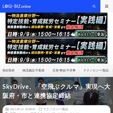
独自取材
物流施設/不動産
災害/事故/不祥事
テクノロジー/製品
SkyDrive、「空飛ぶクルマ」実現へ大
阪府・市と連携協定締結
2021.09.14 20:08:01
テクノロジー/製品