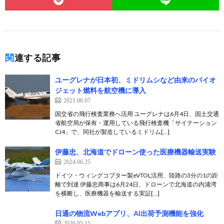
関連する記事
ユーグレナが日本初、ミドリムシなど由来のバイオ
ジェット燃料を航空機に導入
2021.06.07
国交省の飛行検査業務へ活用 ユーグレナは6月4日、国土交通
省航空局が保有・運用している飛行検査機「サイテーション
CJ4」で、同社が製造しているミドリム[…]
伊藤忠、北海道でドローン使った医療機器輸送実験
2024.06.25
ドイツ・ウィングコプター製eVTOL活用、陸路の3分の1の距
離で到達 伊藤忠商事は6月24日、ドローンで北海道の内浦湾
を横断し、医療機器を輸送する実証[…]
日通の物流Webアプリ、AI出荷予測機能を強化
2026.05.15