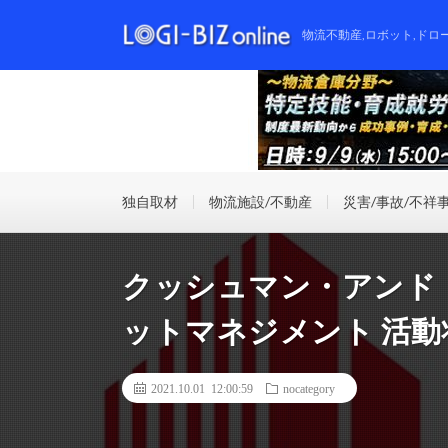
物流不動産,ロボット,ドロ
独自取材
物流施設/不動産
災害/事故/不祥
クッシュマン・アンド
ットマネジメント 活動状
2021.10.01 12:00:59
nocategory