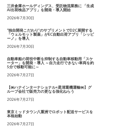
三井倉庫ホールディングス、受託物流業務に 「生成
AI出荷検品アプリ」を開発・導入開始
2026年7月30日
“独自開発こだわり”のサプリメントでD2C展開する
「ウェルモット製薬」がEC自動出荷アプリ「シッピ
ーノ」を導入
2026年7月30日
自動車船の荷役中断を抑制する自動車移動用「スケ
ーター」を開発・導入 ～自力走行できない車両を約
5分で移動可能に～
2026年7月27日
【㈱ハナインターナショナル×星清重機運輸㈱】グ
ループ会社で販売力の更なる強化ねらう
2026年7月27日
東京ミッドタウン八重洲でロボット配送サービスを
本格始動
2026年7月27日