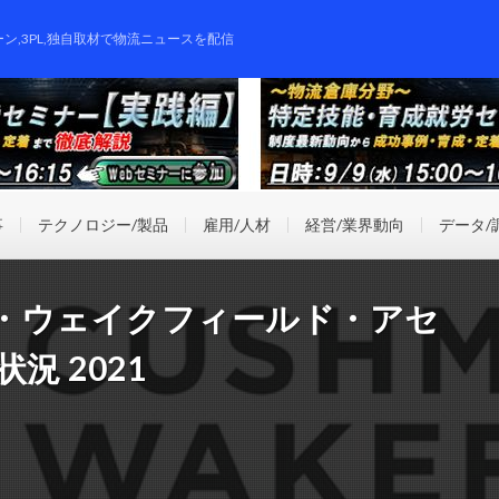
ーン,3PL,独自取材で物流ニュースを配信
事
テクノロジー/製品
雇用/人材
経営/業界動向
データ/
・ウェイクフィールド・アセ
況 2021