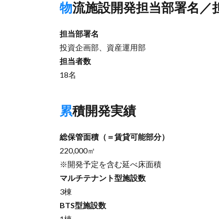
物流施設開発担当部署名／
担当部署名
投資企画部、資産運用部
担当者数
18名
累積開発実績
総保管面積（＝賃貸可能部分）
220,000㎡
※開発予定を含む延べ床面積
マルチテナント型施設数
3棟
BTS型施設数
1棟