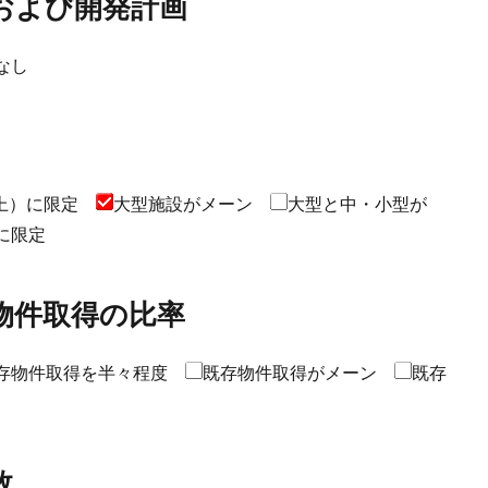
および開発計画
なし
以上）に限定
大型施設がメーン
大型と中・小型が
に限定
物件取得の比率
存物件取得を半々程度
既存物件取得がメーン
既存
数