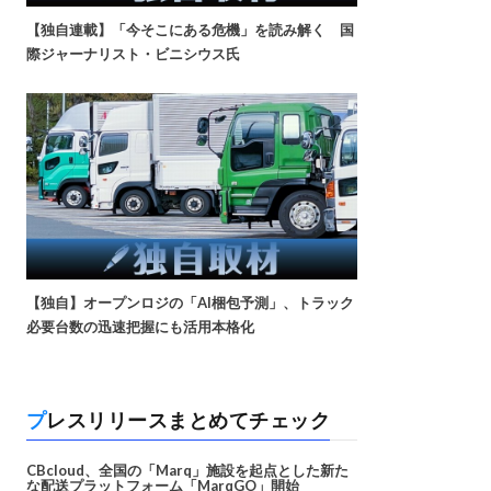
【独自連載】「今そこにある危機」を読み解く 国
際ジャーナリスト・ビニシウス氏
【独自】オープンロジの「AI梱包予測」、トラック
必要台数の迅速把握にも活用本格化
プレスリリースまとめてチェック
CBcloud、全国の「Marq」施設を起点とした新た
な配送プラットフォーム「MarqGO」開始