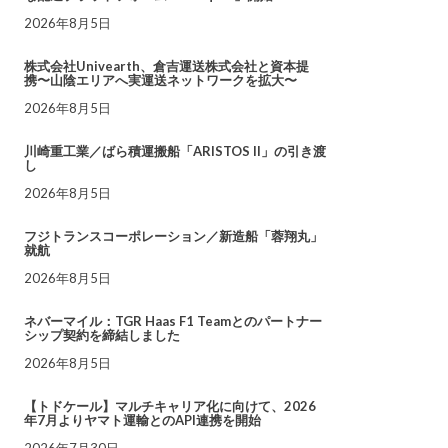
2026年8月5日
株式会社Univearth、倉吉運送株式会社と資本提
携〜山陰エリアへ実運送ネットワークを拡大〜
2026年8月5日
川崎重工業／ばら積運搬船「ARISTOS II」の引き渡
し
2026年8月5日
フジトランスコーポレーション／新造船「蓉翔丸」
就航
2026年8月5日
ネバーマイル：TGR Haas F1 Teamとのパートナー
シップ契約を締結しました
2026年8月5日
【トドケール】マルチキャリア化に向けて、2026
年7月よりヤマト運輸とのAPI連携を開始
2026年7月30日