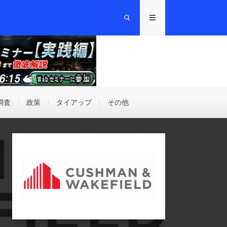
調査
政策
タイアップ
その他