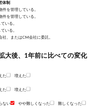
営体制
物件を管理している。
物件を管理している。
している。
している。
会社、またはCM会社に委託。
染拡大後、1年前に比べての変化
えた
増えた
えた
増えた
らない
やや難しくなった
難しくなった