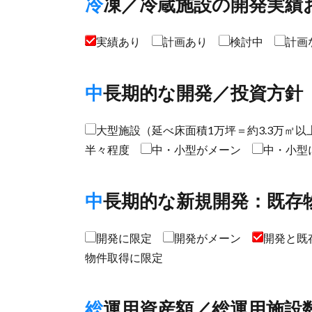
冷凍／冷蔵施設の開発実績
実績あり
計画あり
検討中
計画
中長期的な開発／投資方針
大型施設（延べ床面積1万坪＝約3.3万㎡
半々程度
中・小型がメーン
中・小型
中長期的な新規開発：既存
開発に限定
開発がメーン
開発と既
物件取得に限定
総運用資産額／総運用施設