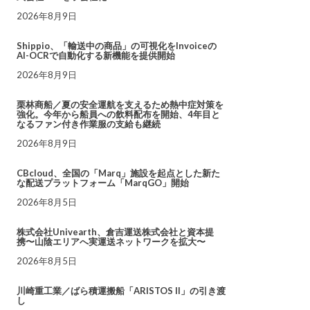
2026年8月9日
Shippio、「輸送中の商品」の可視化をInvoiceの
AI-OCRで自動化する新機能を提供開始
2026年8月9日
栗林商船／夏の安全運航を支えるため熱中症対策を
強化。今年から船員への飲料配布を開始、4年目と
なるファン付き作業服の支給も継続
2026年8月9日
CBcloud、全国の「Marq」施設を起点とした新た
な配送プラットフォーム「MarqGO」開始
2026年8月5日
株式会社Univearth、倉吉運送株式会社と資本提
携〜山陰エリアへ実運送ネットワークを拡大〜
2026年8月5日
川崎重工業／ばら積運搬船「ARISTOS II」の引き渡
し