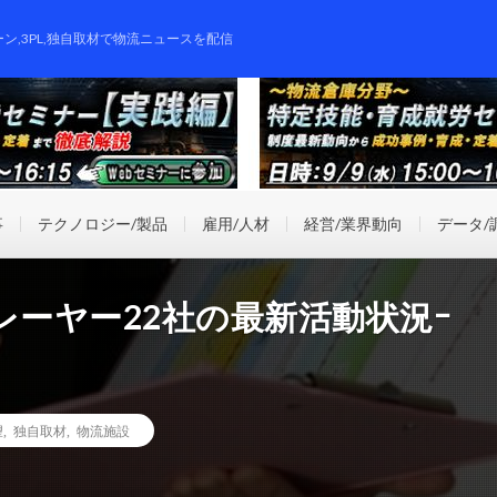
ーン,3PL,独自取材で物流ニュースを配信
事
テクノロジー/製品
雇用/人材
経営/業界動向
データ/
レーヤー22社の最新活動状況ｰ
望
,
独自取材
,
物流施設