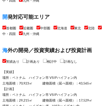
中・四国
九州・沖縄
開発対応可能エリア
首都圏
近畿圏
中部圏
北海道
東北
北陸
中・四国
九州・沖縄
海外の開発／投資実績および投資計画
実績あり
計画あり
検討中
計画なし
【実績】
場所：ベトナム ハイフォン市 VSIPハイフォン内
土地面積：70,923㎡ 建物面積（延べ面積）：43,565㎡
【計画】
場所：ベトナム ハイフォン市 VSIPハイフォン内
土地面積：29,215㎡ 建物面積（延べ面積）：17,529㎡
場所：ベトナム ハイズオン省 VISPハイズオン内