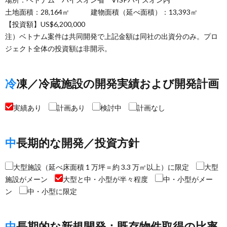
土地面積：28,164㎡ 建物面積（延べ面積）：13,393㎡
【投資額】US$6,200,000
注）ベトナム案件は共同開発で上記金額は同社の出資分のみ。プロ
ジェクト全体の投資額は非開示。
冷凍／冷蔵施設の開発実績および開発計画
実績あり
計画あり
検討中
計画なし
中長期的な開発／投資方針
大型施設（延べ床面積 1 万坪＝約 3.3 万㎡以上）に限定
大型
施設がメーン
大型と中・小型が半々程度
中・小型がメー
ン
中・小型に限定
中長期的な新規開発：既存物件取得の比率