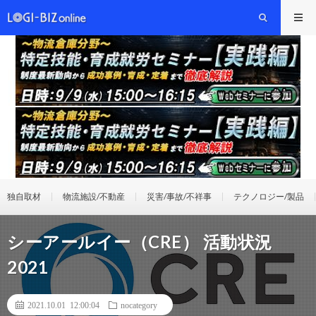
独自取材
物流施設/不動産
災害/事故/不祥事
テクノロジー/製品
シーアールイー（CRE） 活動状況
2021
2021.10.01 12:00:04
nocategory