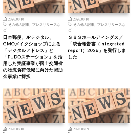
2026.08.10
2026.08.10
その他の記事
,
プレスリリースな
その他の記事
,
プレスリリースな
ど
ど
日本郵便、JPデジタル、
ＳＢＳホールディングス／
GMOメイクショップによる
「統合報告書（Integrated
「デジタルアドレス」と
report）2026」を発行しま
「PUDOステーション」を活
した
用した実証事業が国土交通省
の物流負荷低減に向けた補助
金事業に採択
2026.08.10
2026.08.09