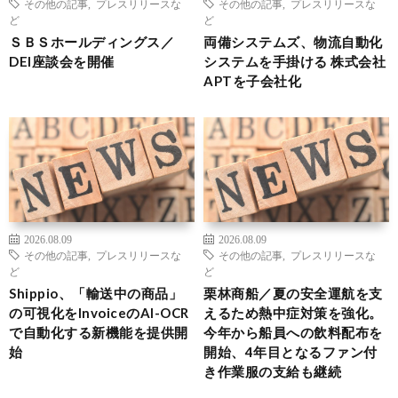
その他の記事
,
プレスリリースな
その他の記事
,
プレスリリースな
ど
ど
ＳＢＳホールディングス／
両備システムズ、物流自動化
DEI座談会を開催
システムを手掛ける 株式会社
APTを子会社化
2026.08.09
2026.08.09
その他の記事
,
プレスリリースな
その他の記事
,
プレスリリースな
ど
ど
Shippio、「輸送中の商品」
栗林商船／夏の安全運航を支
の可視化をInvoiceのAI-OCR
えるため熱中症対策を強化。
で自動化する新機能を提供開
今年から船員への飲料配布を
始
開始、4年目となるファン付
き作業服の支給も継続