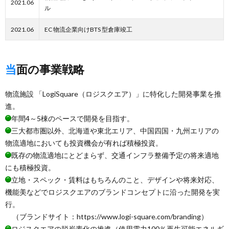
2021.06
ル
2021.06
EC 物流企業向けBTS 型倉庫竣工
当面の事業戦略
物流施設 「LogiSquare（ロジスクエア）」に特化した開発事業を推
進。
年間4～5棟のペースで開発を目指す。
三大都市圏以外、北海道や東北エリア、中国四国・九州エリアの
物流適地においても投資機会が有れば積極投資。
既存の物流適地にとどまらず、交通インフラ整備予定の将来適地
にも積極投資。
立地・スペック・賃料はもちろんのこと、デザインや将来対応、
機能美などでロジスクエアのブランドコンセプトに沿った開発を実
行。
（ブランドサイト：https://www.logi-square.com/branding）
ロジスクエアの脱炭素化の推進（使用電力100％再生可能エネルギ