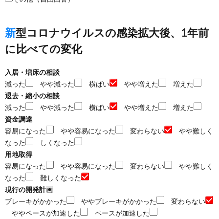
新型コロナウイルスの感染拡大後、1年前
に比べての変化
入居・増床の相談
減った
やや減った
横ばい
やや増えた
増えた
退去・縮小の相談
減った
やや減った
横ばい
やや増えた
増えた
資金調達
容易になった
やや容易になった
変わらない
やや難しく
なった
しくなった
用地取得
容易になった
やや容易になった
変わらない
やや難しく
なった
難しくなった
現行の開発計画
ブレーキがかかった
ややブレーキがかかった
変わらない
ややペースが加速した
ペースが加速した