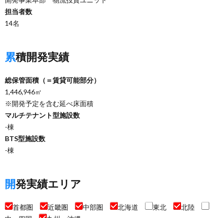
担当者数
14名
累積開発実績
総保管面積（＝賃貸可能部分）
1,446,946㎡
※開発予定を含む延べ床面積
マルチテナント型施設数
-棟
BTS型施設数
-棟
開発実績エリア
首都圏
近畿圏
中部圏
北海道
東北
北陸