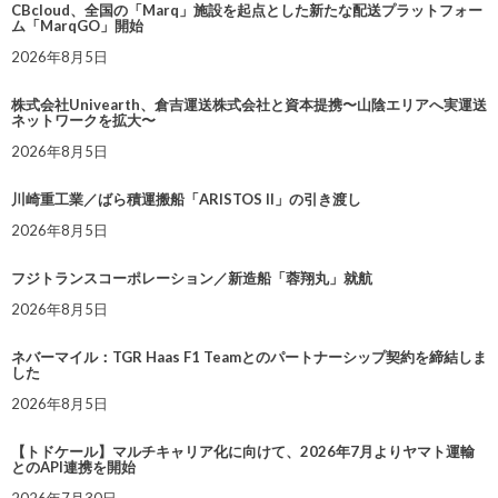
CBcloud、全国の「Marq」施設を起点とした新たな配送プラットフォー
ム「MarqGO」開始
2026年8月5日
株式会社Univearth、倉吉運送株式会社と資本提携〜山陰エリアへ実運送
ネットワークを拡大〜
2026年8月5日
川崎重工業／ばら積運搬船「ARISTOS II」の引き渡し
2026年8月5日
フジトランスコーポレーション／新造船「蓉翔丸」就航
2026年8月5日
ネバーマイル：TGR Haas F1 Teamとのパートナーシップ契約を締結しま
した
2026年8月5日
【トドケール】マルチキャリア化に向けて、2026年7月よりヤマト運輸
とのAPI連携を開始