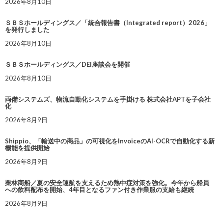
2026年8月10日
ＳＢＳホールディングス／「統合報告書（Integrated report）2026」
を発行しました
2026年8月10日
ＳＢＳホールディングス／DEI座談会を開催
2026年8月10日
両備システムズ、物流自動化システムを手掛ける 株式会社APTを子会社
化
2026年8月9日
Shippio、「輸送中の商品」の可視化をInvoiceのAI-OCRで自動化する新
機能を提供開始
2026年8月9日
栗林商船／夏の安全運航を支えるため熱中症対策を強化。今年から船員
への飲料配布を開始、4年目となるファン付き作業服の支給も継続
2026年8月9日