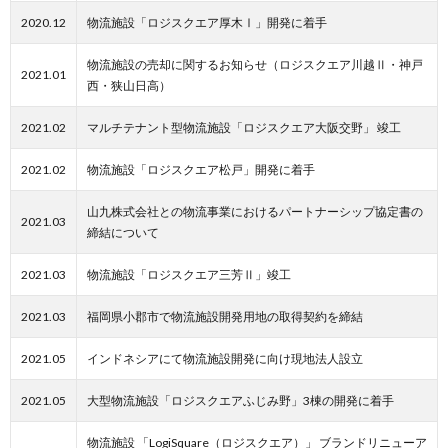
2020.12
物流施設「ロジスクエア厚木Ⅰ」開発に着手
物流施設の売却に関するお知らせ（ロジスクエア川越Ⅱ・神戸
2021.01
西・狭山日高）
2021.02
マルチテナント型物流施設「ロジスクエア大阪交野」 竣工
2021.02
物流施設「ロジスクエア松戸」開発に着手
山九株式会社との物流事業におけるパートナーシップ協定書の
2021.03
締結について
2021.03
物流施設「ロジスクエア三芳Ⅱ」竣工
2021.03
福岡県小郡市で物流施設開発用地の取得契約を締結
2021.05
インドネシアにて物流施設開発に向け現地法人設立
2021.05
大型物流施設「ロジスクエアふじみ野」3棟の開発に着手
物流施設 「LogiSquare（ロジスクエア）」 ブランドリニューア