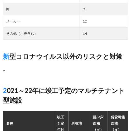
卸
9
メーカー
12
その他（小売含む）
14
新型コロナウイルス以外のリスクと対策
–
2021～22年に竣工予定のマルチテナント
型施設
竣工
延べ床
賃貸可能
名称
予定
所在地
面積
面積
年月
（㎡）
（㎡）