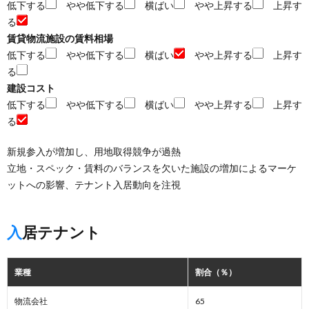
低下する
やや低下する
横ばい
やや上昇する
上昇す
る
賃貸物流施設の賃料相場
低下する
やや低下する
横ばい
やや上昇する
上昇す
る
建設コスト
低下する
やや低下する
横ばい
やや上昇する
上昇す
る
新規参入が増加し、用地取得競争が過熱
立地・スペック・賃料のバランスを欠いた施設の増加によるマーケ
ットへの影響、テナント入居動向を注視
入居テナント
業種
割合（％）
物流会社
65