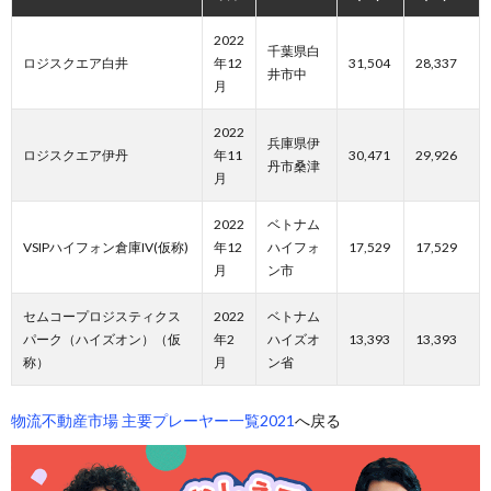
2022
千葉県白
ロジスクエア白井
年12
31,504
28,337
井市中
月
2022
兵庫県伊
ロジスクエア伊丹
年11
30,471
29,926
丹市桑津
月
2022
ベトナム
VSIPハイフォン倉庫IV(仮称)
年12
ハイフォ
17,529
17,529
月
ン市
セムコープロジスティクス
2022
ベトナム
パーク（ハイズオン）（仮
年2
ハイズオ
13,393
13,393
称）
月
ン省
物流不動産市場 主要プレーヤー一覧2021
へ戻る