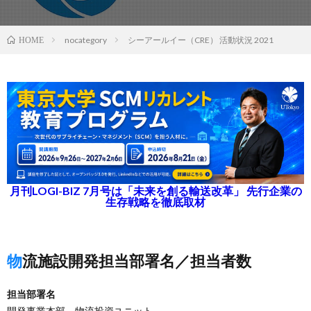
nocategory
シーアールイー（CRE） 活動状況 2021
HOME
月刊LOGI-BIZ 7月号は「未来を創る輸送改革」 先行企業の
生存戦略を徹底取材
物流施設開発担当部署名／担当者数
担当部署名
開発事業本部 物流投資ユニット