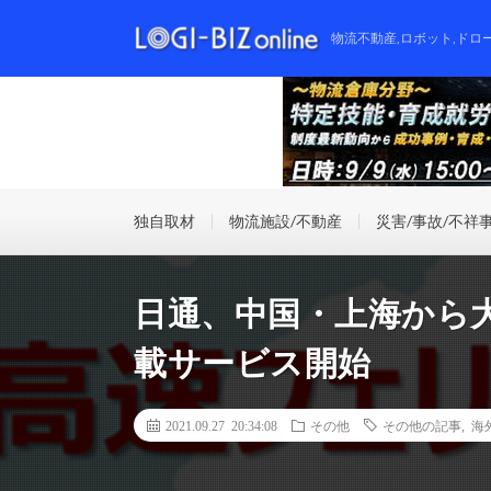
物流不動産,ロボット,ドロ
独自取材
物流施設/不動産
災害/事故/不祥
日通、中国・上海から
載サービス開始
2021.09.27 20:34:08
その他
その他の記事
,
海