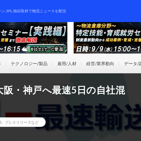
ーン,3PL,独自取材で物流ニュースを配信
事
テクノロジー/製品
雇用/人材
経営/業界動向
データ/
大阪・神戸へ最速5日の自社混
外
,
プレスリリースなど