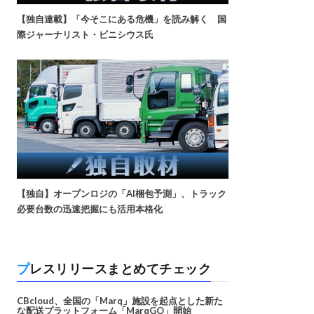
【独自連載】「今そこにある危機」を読み解く 国
際ジャーナリスト・ビニシウス氏
【独自】オープンロジの「AI梱包予測」、トラック
必要台数の迅速把握にも活用本格化
プレスリリースまとめてチェック
CBcloud、全国の「Marq」施設を起点とした新た
な配送プラットフォーム「MarqGO」開始