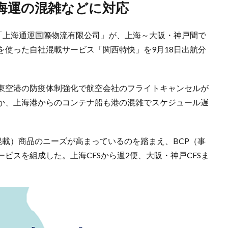
・海運の混雑などに対応
人「上海通運国際物流有限公司」が、上海～大阪・神戸間で
を使った自社混載サービス「関西特快」を9月18日出航分
東空港の防疫体制強化で航空会社のフライトキャンセルが
か、上海港からのコンテナ船も港の混雑でスケジュール遅
混載）商品のニーズが高まっているのを踏まえ、BCP（事
ビスを組成した。上海CFSから週2便、大阪・神戸CFSま