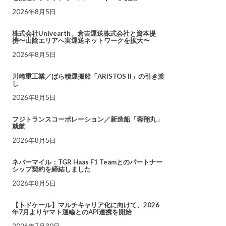
2026年8月5日
株式会社Univearth、倉吉運送株式会社と資本提
携〜山陰エリアへ実運送ネットワークを拡大〜
2026年8月5日
川崎重工業／ばら積運搬船「ARISTOS II」の引き渡
し
2026年8月5日
フジトランスコーポレーション／新造船「蓉翔丸」
就航
2026年8月5日
ネバーマイル：TGR Haas F1 Teamとのパートナー
シップ契約を締結しました
2026年8月5日
【トドケール】マルチキャリア化に向けて、2026
年7月よりヤマト運輸とのAPI連携を開始
2026年7月30日