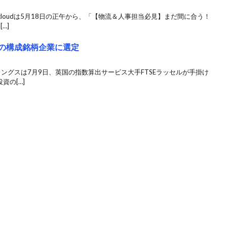
Bcloudは5月18日の正午から、「【物流＆人事担当必見】まだ間に合う！
…]
標の構成銘柄企業に選定
ィングスは7月9日、英国の指数算出サービス大手FTSEラッセルが手掛け
資の[…]