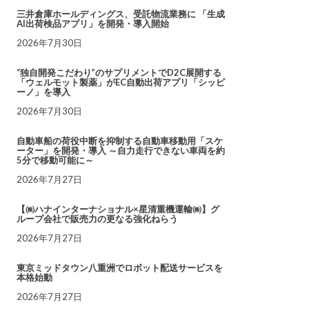
三井倉庫ホールディングス、受託物流業務に 「生成
AI出荷検品アプリ」を開発・導入開始
2026年7月30日
“独自開発こだわり”のサプリメントでD2C展開する
「ウェルモット製薬」がEC自動出荷アプリ「シッピ
ーノ」を導入
2026年7月30日
自動車船の荷役中断を抑制する自動車移動用「スケ
ーター」を開発・導入 ～自力走行できない車両を約
5分で移動可能に～
2026年7月27日
【㈱ハナインターナショナル×星清重機運輸㈱】グ
ループ会社で販売力の更なる強化ねらう
2026年7月27日
東京ミッドタウン八重洲でロボット配送サービスを
本格始動
2026年7月27日