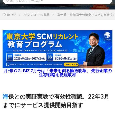
AI
,
プレスリリースなど
テクノロジー/製品
富士通、船舶同士の衝突リスクを高精度に
HOME
月刊LOGI-BIZ 7月号は「未来を創る輸送改革」 先行企業の
生存戦略を徹底取材
海保との実証実験で有効性確認、22年3月
までにサービス提供開始目指す