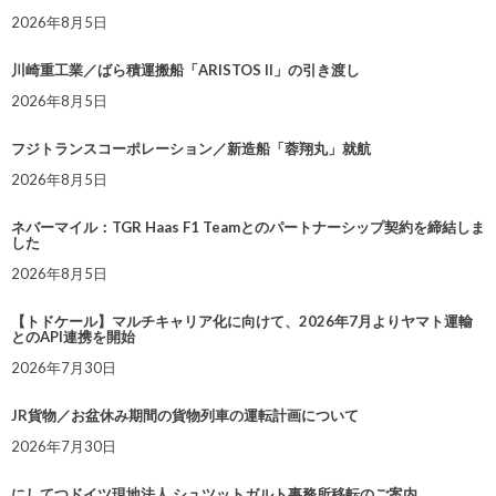
2026年8月5日
川崎重工業／ばら積運搬船「ARISTOS II」の引き渡し
2026年8月5日
フジトランスコーポレーション／新造船「蓉翔丸」就航
2026年8月5日
ネバーマイル：TGR Haas F1 Teamとのパートナーシップ契約を締結しま
した
2026年8月5日
【トドケール】マルチキャリア化に向けて、2026年7月よりヤマト運輸
とのAPI連携を開始
2026年7月30日
JR貨物／お盆休み期間の貨物列車の運転計画について
2026年7月30日
にしてつドイツ現地法人 シュツットガルト事務所移転のご案内