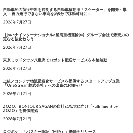
自動車船の荷役中断を抑制する自動車移動用「スケーター」を開発・導
入 ～自力走行できない車両を約5分で移動可能に～
2026年7月27日
【㈱ハナインターナショナル×星清重機運輸㈱】グループ会社で販売力の
更なる強化ねらう
2026年7月27日
東京ミッドタウン八重洲でロボット配送サービスを本格始動
2026年7月27日
上組／コンテナ物流最適化サービスを提供する スタートアップ企業
「OneStream株式会社」への出資のお知らせ
2026年7月21日
ZOZO、BONJOUR SAGANの自社EC拡大に向け「Fulfillment by
ZOZO」を提供開始
2026年7月21日
ロジポケ、「パスキー認証（MFA）」機能をリリース