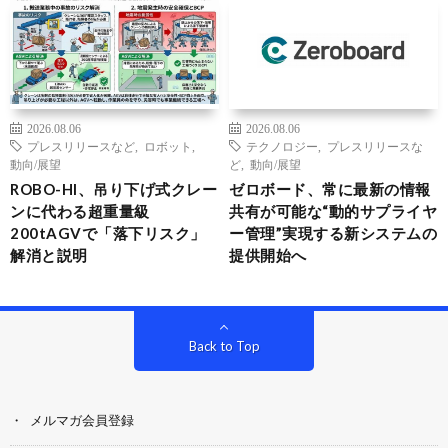
2026.08.06
2026.08.06
プレスリリースなど
,
ロボット
,
テクノロジー
,
プレスリリースな
動向/展望
ど
,
動向/展望
ROBO-HI、吊り下げ式クレー
ゼロボード、常に最新の情報
ンに代わる超重量級
共有が可能な“動的サプライヤ
200tAGVで「落下リスク」
ー管理”実現する新システムの
解消と説明
提供開始へ
Back to Top
メルマガ会員登録