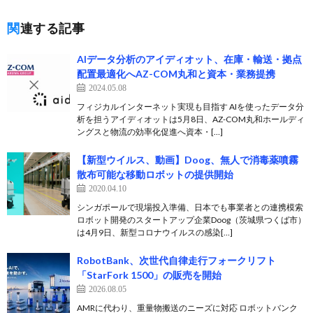
関連する記事
AIデータ分析のアイディオット、在庫・輸送・拠点
配置最適化へAZ-COM丸和と資本・業務提携
2024.05.08
フィジカルインターネット実現も目指す AIを使ったデータ分
析を担うアイディオットは5月8日、AZ-COM丸和ホールディ
ングスと物流の効率化促進へ資本・[…]
【新型ウイルス、動画】Doog、無人で消毒薬噴霧
散布可能な移動ロボットの提供開始
2020.04.10
シンガポールで現場投入準備、日本でも事業者との連携模索
ロボット開発のスタートアップ企業Doog（茨城県つくば市）
は4月9日、新型コロナウイルスの感染[…]
RobotBank、次世代自律走行フォークリフト
「StarFork 1500」の販売を開始
2026.08.05
AMRに代わり、重量物搬送のニーズに対応 ロボットバンク