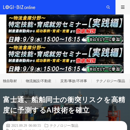
独自取材
物流施設/不動産
災害/事故/不祥事
テクノロジー/製品
富士通、船舶同士の衝突リスクを高精
度に予測するAI技術を確立
2021.09.29 06:00:55
テクノロジー/製品