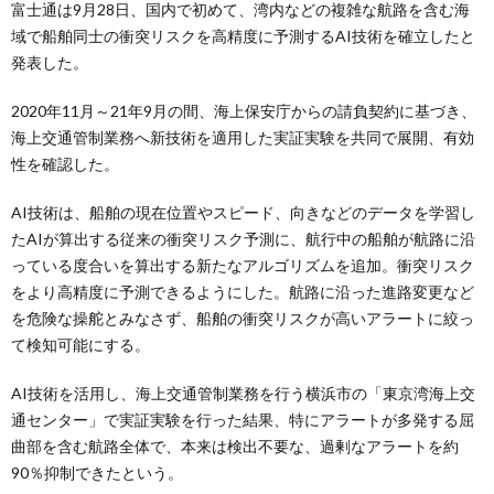
富士通は9月28日、国内で初めて、湾内などの複雑な航路を含む海
域で船舶同士の衝突リスクを高精度に予測するAI技術を確立したと
発表した。
2020年11月～21年9月の間、海上保安庁からの請負契約に基づき、
海上交通管制業務へ新技術を適用した実証実験を共同で展開、有効
性を確認した。
AI技術は、船舶の現在位置やスピード、向きなどのデータを学習し
たAIが算出する従来の衝突リスク予測に、航行中の船舶が航路に沿
っている度合いを算出する新たなアルゴリズムを追加。衝突リスク
をより高精度に予測できるようにした。航路に沿った進路変更など
を危険な操舵とみなさず、船舶の衝突リスクが高いアラートに絞っ
て検知可能にする。
AI技術を活用し、海上交通管制業務を行う横浜市の「東京湾海上交
通センター」で実証実験を行った結果、特にアラートが多発する屈
曲部を含む航路全体で、本来は検出不要な、過剰なアラートを約
90％抑制できたという。