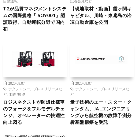
自動運転
記者会見など
T2が品質マネジメントシステ
【現地取材・動画】霞ヶ関キ
ムの国際規格「ISO9001」認
ャピタル、川崎・東扇島の冷
証取得、自動運転分野で国内
凍自動倉庫を公開
初
2026.08.07
2026.08.07
テクノロジー
,
プレスリリースな
テクノロジー
,
プレスリリースな
ど
,
動向/展望
ど
ロジスネクストが防爆仕様車
量子技術のエー・スター・ク
のフォークをフルモデルチェ
ォンタム、JALエンジニアリ
ンジ、オペレーターの快適性
ングから航空機の故障予測分
向上図る
析基盤構築を受託