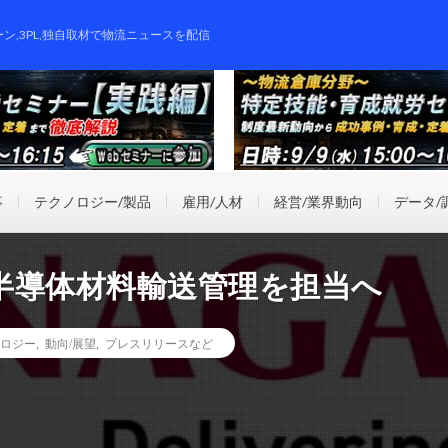
ーン,3PL,独自取材で物流ニュースを配信
事
テクノロジー/製品
雇用/人材
経営/業界動向
データ/
半導体材料輸送管理を担当へ
ロジー
,
動向/展望
,
プレスリリースなど