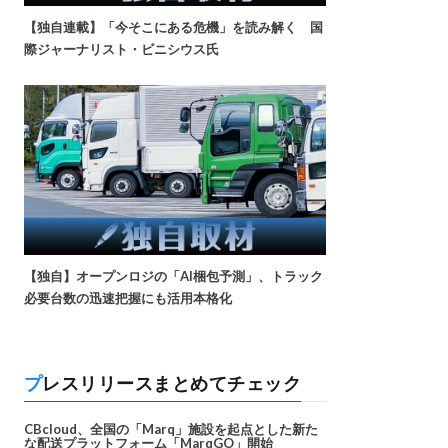
【独自連載】「今そこにある危機」を読み解く 国
際ジャーナリスト・ビニシウス氏
【独自】オープンロジの「AI梱包予測」、トラック
必要台数の迅速把握にも活用本格化
プレスリリースまとめてチェック
CBcloud、全国の「Marq」施設を起点とした新た
な配送プラットフォーム「MarqGO」開始