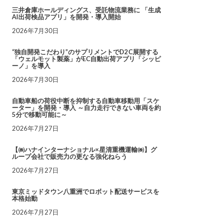
三井倉庫ホールディングス、受託物流業務に 「生成
AI出荷検品アプリ」を開発・導入開始
2026年7月30日
“独自開発こだわり”のサプリメントでD2C展開する
「ウェルモット製薬」がEC自動出荷アプリ「シッピ
ーノ」を導入
2026年7月30日
自動車船の荷役中断を抑制する自動車移動用「スケ
ーター」を開発・導入 ～自力走行できない車両を約
5分で移動可能に～
2026年7月27日
【㈱ハナインターナショナル×星清重機運輸㈱】グ
ループ会社で販売力の更なる強化ねらう
2026年7月27日
東京ミッドタウン八重洲でロボット配送サービスを
本格始動
2026年7月27日