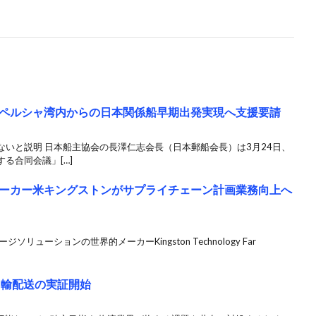
ペルシャ湾内からの日本関係船早期出発実現へ支援要請
いと説明 日本船主協会の長澤仁志会長（日本郵船会長）は3月24日、
る合同会議」[…]
ーカー米キングストンがサプライチェーン計画業務向上へ
ューションの世界的メーカーKingston Technology Far
共同輸配送の実証開始