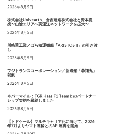
2026年8月5日
株式会社Univearth、倉吉運送株式会社と資本提
携〜山陰エリアへ実運送ネットワークを拡大〜
2026年8月5日
川崎重工業／ばら積運搬船「ARISTOS II」の引き渡
し
2026年8月5日
フジトランスコーポレーション／新造船「蓉翔丸」
就航
2026年8月5日
ネバーマイル：TGR Haas F1 Teamとのパートナー
シップ契約を締結しました
2026年8月5日
【トドケール】マルチキャリア化に向けて、2026
年7月よりヤマト運輸とのAPI連携を開始
2026年7月30日