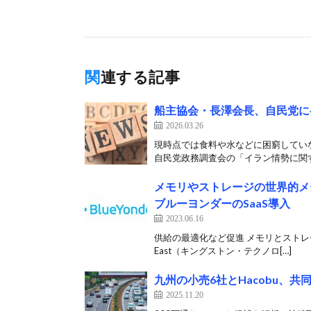
関連する記事
船主協会・長澤会長、自民党に
2026.03.26
現時点では食料や水などに困窮していな
自民党政務調査会の「イラン情勢に関す
メモリやストレージの世界的メ
ブルーヨンダーのSaaS導入
2023.06.16
供給の最適化など促進 メモリとストレージソリ
East（キングストン・テクノロ[…]
九州の小売6社とHacobu、
2025.11.20