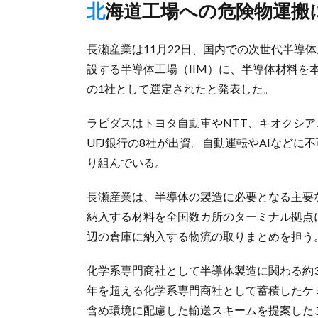
北海道工場への危険物運搬
長瀬産業は11月22日、国内での次世代半導体
設する半導体工場（IIM）に、半導体材料
の1社として選定されたと発表した。
ラピダスはトヨタ自動車やNTT、キオクシア
UFJ銀行の8社が出資。自動運転やAIなどに
り組んでいる。
長瀬産業は、半導体の製造に必要となる主要
納入する材料を全国数カ所のターミナル拠点
辺の倉庫に納入する物流の取りまとめを担う
化学系専門商社として半導体製造に関わる約3
年を超える化学系専門商社として蓄積したケ
含め環境に配慮した輸送スキームを提案した