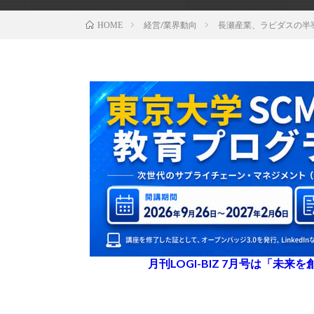
経営/業界動向
長瀬産業、ラピダスの半
HOME
月刊LOGI-BIZ 7月号は「未