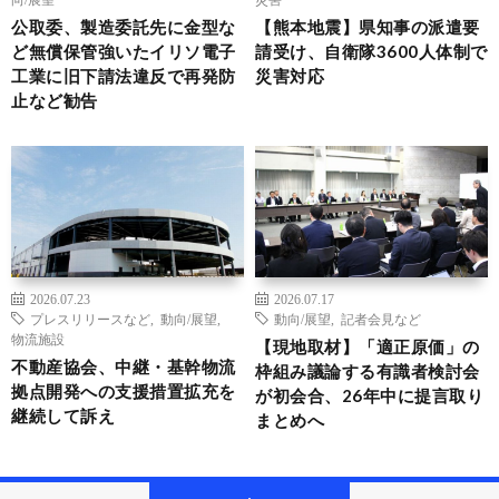
公取委、製造委託先に金型な
【熊本地震】県知事の派遣要
ど無償保管強いたイリソ電子
請受け、自衛隊3600人体制で
工業に旧下請法違反で再発防
災害対応
止など勧告
2026.07.23
2026.07.17
プレスリリースなど
,
動向/展望
,
動向/展望
,
記者会見など
物流施設
【現地取材】「適正原価」の
不動産協会、中継・基幹物流
枠組み議論する有識者検討会
拠点開発への支援措置拡充を
が初会合、26年中に提言取り
継続して訴え
まとめへ