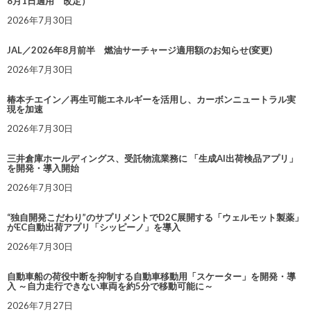
8月1日適用 改定）
2026年7月30日
JAL／2026年8月前半 燃油サーチャージ適用額のお知らせ(変更)
2026年7月30日
椿本チエイン／再生可能エネルギーを活用し、カーボンニュートラル実
現を加速
2026年7月30日
三井倉庫ホールディングス、受託物流業務に 「生成AI出荷検品アプリ」
を開発・導入開始
2026年7月30日
“独自開発こだわり”のサプリメントでD2C展開する「ウェルモット製薬」
がEC自動出荷アプリ「シッピーノ」を導入
2026年7月30日
自動車船の荷役中断を抑制する自動車移動用「スケーター」を開発・導
入 ～自力走行できない車両を約5分で移動可能に～
2026年7月27日