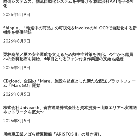
両備システムズ、物流自動化システムを手掛ける 株式会社APTを子会社
化
2026年8月9日
Shippio、「輸送中の商品」の可視化をInvoiceのAI-OCRで自動化する新
機能を提供開始
2026年8月9日
栗林商船／夏の安全運航を支えるため熱中症対策を強化。今年から船員
への飲料配布を開始、4年目となるファン付き作業服の支給も継続
2026年8月9日
CBcloud、全国の「Marq」施設を起点とした新たな配送プラットフォー
ム「MarqGO」開始
2026年8月5日
株式会社Univearth、倉吉運送株式会社と資本提携〜山陰エリアへ実運送
ネットワークを拡大〜
2026年8月5日
川崎重工業／ばら積運搬船「ARISTOS II」の引き渡し