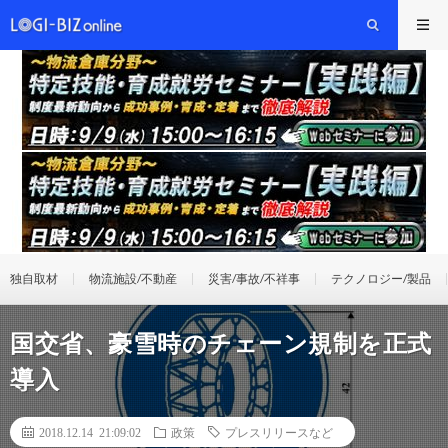
独自取材
物流施設/不動産
災害/事故/不祥事
テクノロジー/製品
国交省、豪雪時のチェーン規制を正式
導入
2018.12.14 21:09:02
政策
プレスリリースなど