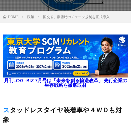
政策
国交省、豪雪時のチェーン規制を正式導入
HOME
月刊LOGI-BIZ 7月号は「未来を創る輸送改革」 先行企業の
生存戦略を徹底取材
スタッドレスタイヤ装着車や４ＷＤも対
象