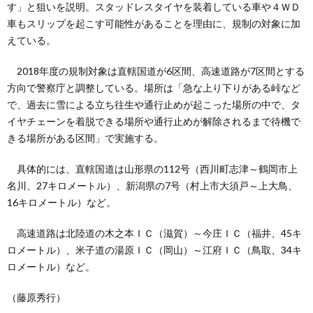
す」と狙いを説明。スタッドレスタイヤを装着している車や４ＷＤ
車もスリップを起こす可能性があることを理由に、規制の対象に加
えている。
2018年度の規制対象は直轄国道が6区間、高速道路が7区間とする
方向で警察庁と調整している。場所は「急な上り下りがある峠など
で、過去に雪による立ち往生や通行止めが起こった場所の中で、タ
イヤチェーンを着脱できる場所や通行止めが解除されるまで待機で
きる場所がある区間」で実施する。
具体的には、直轄国道は山形県の112号（西川町志津～鶴岡市上
名川、27キロメートル）、新潟県の7号（村上市大須戸～上大鳥、
16キロメートル）など。
高速道路は北陸道の木之本ＩＣ（滋賀）～今庄ＩＣ（福井、45キ
ロメートル）、米子道の湯原ＩＣ（岡山）～江府ＩＣ（鳥取、34キ
ロメートル）など。
（藤原秀行）