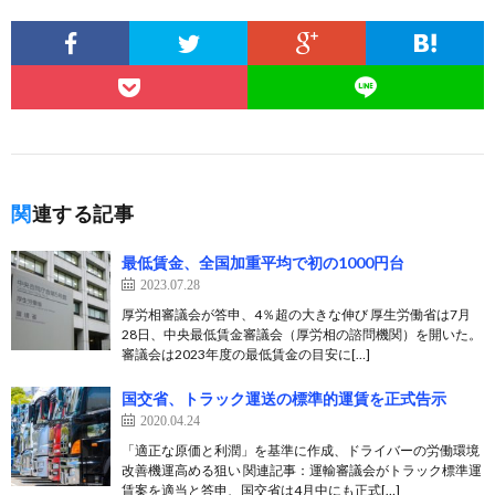
関連する記事
最低賃金、全国加重平均で初の1000円台
2023.07.28
厚労相審議会が答申、4％超の大きな伸び 厚生労働省は7月
28日、中央最低賃金審議会（厚労相の諮問機関）を開いた。
審議会は2023年度の最低賃金の目安に[…]
国交省、トラック運送の標準的運賃を正式告示
2020.04.24
「適正な原価と利潤」を基準に作成、ドライバーの労働環境
改善機運高める狙い 関連記事：運輸審議会がトラック標準運
賃案を適当と答申、国交省は4月中にも正式[…]