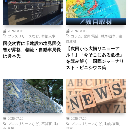
2026.08.03
2026.08.03
プレスリリースなど
,
幹部人事
コラム
,
動向/展望
,
戦争/紛争
,
独
自取材
国交次官に旧建設の塩見国交
【次回から大幅リニューア
審が昇格、物流・自動車局長
ル！】「今そこにある危機」
は舟本氏
を読み解く 国際ジャーナリ
スト・ビニシウス氏
2026.07.29
2026.07.29
プレスリリースなど
,
不祥事
,
動
プレスリリースなど
,
動向/展望
,
向/展望
災害