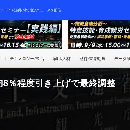
ーン,3PL,独自取材で物流ニュースを配信
事
テクノロジー/製品
雇用/人材
経営/業界動向
データ/
均8％程度引き上げで最終調整