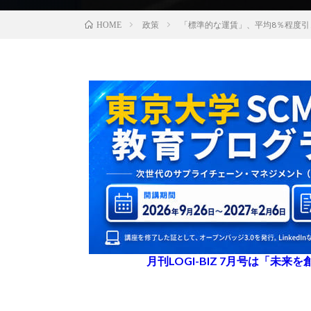
政策
「標準的な運賃」、平均8％程度引
HOME
月刊LOGI-BIZ 7月号は「未