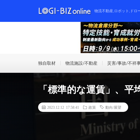
物流不動産,ロボット,ドロ
独自取材
物流施設/不動産
災害/事故/不祥
「標準的な運賃」、平
2023.12.12 17:58:41
政策
動向/展望