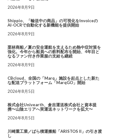
2026年8月9日
Shippio、「輸送中の商品」の可視化をInvoiceの
AI-OCRで自動化する新機能を提供開始
2026年8月9日
栗林商船／夏の安全運航を支えるため熱中症対策を
強化。今年から船員への飲料配布を開始、4年目と
なるファン付き作業服の支給も継続
2026年8月9日
CBcloud、全国の「Marq」施設を起点とした新た
な配送プラットフォーム「MarqGO」開始
2026年8月5日
株式会社Univearth、倉吉運送株式会社と資本提
携〜山陰エリアへ実運送ネットワークを拡大〜
2026年8月5日
川崎重工業／ばら積運搬船「ARISTOS II」の引き渡
し