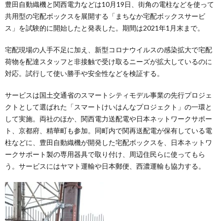
豊田自動織機と関西電力などは10月19日、街角の電柱などを使って
共用型の宅配ボックスを展開する「まちなか宅配ボックスサービ
ス」を試験的に開始したと発表した。期間は2021年1月末まで。
宅配現場の人手不足に加え、新型コロナウイルスの感染拡大で宅配
荷物を配達スタッフと非接触で受け取るニーズが拡大しているのに
対応。試行して使い勝手や安全性などを検証する。
サービスは国土交通省のスマートシティモデル事業の先行プロジェ
クトとして選ばれた「スマートけいはんなプロジェクト」の一環と
して実施。両社のほか、関西電力送配電や日本ネットワークサポー
ト、京都府、精華町も参加。同町内で関再送配電が保有している電
柱などに、豊田自動織機が開発した宅配ボックスを、日本ネットワ
ークサポート製の専用器具で取り付け、周辺住民らに使ってもら
う。サービスにはヤマト運輸や日本郵便、西濃運輸も協力する。