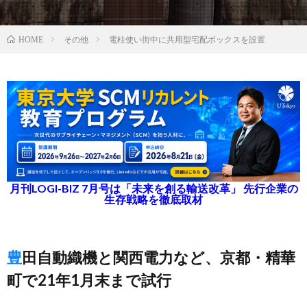
その他
電柱使い街中に共用型宅配ボックスを設置
HOME
月刊LOGI-BIZ 7月号は「未来を創る輸送改革」 先行企業の
生存戦略を徹底取材
豊田自動織機と関西電力など、京都・精華
町で21年1月末まで試行