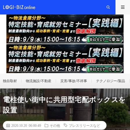
独自取材
物流施設/不動産
災害/事故/不祥事
テクノロジー/製品
電柱使い街中に共用型宅配ボックスを
設置
2020.10.20 06:00:49
その他
プレスリリースなど