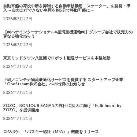
自動車船の荷役中断を抑制する自動車移動用「スケーター」を開発・導
入 ～自力走行できない車両を約5分で移動可能に～
2026年7月27日
【㈱ハナインターナショナル×星清重機運輸㈱】グループ会社で販売力の
更なる強化ねらう
2026年7月27日
東京ミッドタウン八重洲でロボット配送サービスを本格始動
2026年7月27日
上組／コンテナ物流最適化サービスを提供する スタートアップ企業
「OneStream株式会社」への出資のお知らせ
2026年7月21日
ZOZO、BONJOUR SAGANの自社EC拡大に向け「Fulfillment by
ZOZO」を提供開始
2026年7月21日
ロジポケ、「パスキー認証（MFA）」機能をリリース