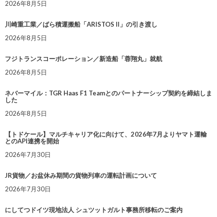
2026年8月5日
川崎重工業／ばら積運搬船「ARISTOS II」の引き渡し
2026年8月5日
フジトランスコーポレーション／新造船「蓉翔丸」就航
2026年8月5日
ネバーマイル：TGR Haas F1 Teamとのパートナーシップ契約を締結しま
した
2026年8月5日
【トドケール】マルチキャリア化に向けて、2026年7月よりヤマト運輸
とのAPI連携を開始
2026年7月30日
JR貨物／お盆休み期間の貨物列車の運転計画について
2026年7月30日
にしてつドイツ現地法人 シュツットガルト事務所移転のご案内