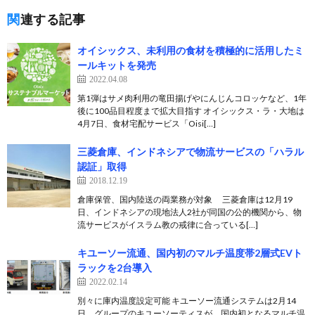
関連する記事
オイシックス、未利用の食材を積極的に活用したミ
ールキットを発売
2022.04.08
第1弾はサメ肉利用の竜田揚げやにんじんコロッケなど、1年
後に100品目程度まで拡大目指す オイシックス・ラ・大地は
4月7日、食材宅配サービス「Oisi[…]
三菱倉庫、インドネシアで物流サービスの「ハラル
認証」取得
2018.12.19
倉庫保管、国内陸送の両業務が対象 三菱倉庫は12月19
日、インドネシアの現地法人2社が同国の公的機関から、物
流サービスがイスラム教の戒律に合っている[…]
キユーソー流通、国内初のマルチ温度帯2層式EVト
ラックを2台導入
2022.02.14
別々に庫内温度設定可能 キユーソー流通システムは2月14
日、グループのキユーソーティスが、国内初となるマルチ温