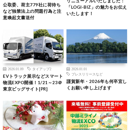
リニューアルいたしました：
公取委、荷主779社に荷待ち
「LOGI-BIZ」の魅力をお伝え
など独禁法上の問題行為と注
いたします！
意喚起文書送付
2026.01.09
タイアップ2
2026.01.01
プレスリリースなど
EVトラック展示などスマート
謹賀新年・2026年も何卒宜し
物流EXPO開催！1/21～23＠
くお願い申し上げます
東京ビッグサイト[PR]