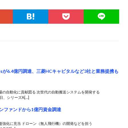
ussが6.4億円調達、三菱HCキャピタルなど3社と業務提携も
場の自動化に貢献図る 次世代の自動搬送システムを開発する
2日、シリーズA[…]
、ドローンファンドから1億円資金調達
盤強化に充当 ドローン（無人飛行機）の開発などを担う