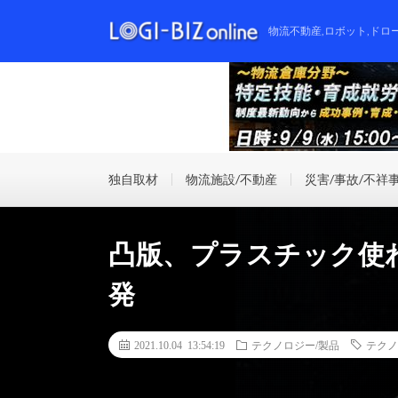
物流不動産,ロボット,ドロ
独自取材
物流施設/不動産
災害/事故/不祥
凸版、プラスチック使
発
2021.10.04 13:54:19
テクノロジー/製品
テクノ