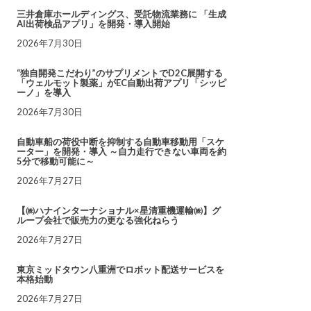
三井倉庫ホールディングス、受託物流業務に 「生成
AI出荷検品アプリ」を開発・導入開始
2026年7月30日
“独自開発こだわり”のサプリメントでD2C展開する
「ウェルモット製薬」がEC自動出荷アプリ「シッピ
ーノ」を導入
2026年7月30日
自動車船の荷役中断を抑制する自動車移動用「スケ
ーター」を開発・導入 ～自力走行できない車両を約
5分で移動可能に～
2026年7月27日
【㈱ハナインターナショナル×星清重機運輸㈱】グ
ループ会社で販売力の更なる強化ねらう
2026年7月27日
東京ミッドタウン八重洲でロボット配送サービスを
本格始動
2026年7月27日