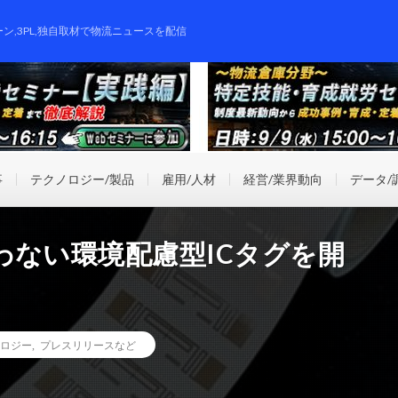
ーン,3PL,独自取材で物流ニュースを配信
事
テクノロジー/製品
雇用/人材
経営/業界動向
データ/
わない環境配慮型ICタグを開
ロジー
,
プレスリリースなど