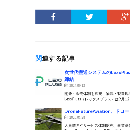
関連する記事
次世代搬送システムのLexxPl
締結
2024.09.12
開発・販売体制を拡充、物流・製造現
LexxPluss（レックスプラス）は9月1
DroneFutureAviation
2020.01.28
人員増強やサービス体制拡充、事業基