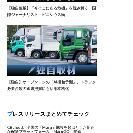
【独自連載】「今そこにある危機」を読み解く 国
際ジャーナリスト・ビニシウス氏
【独自】オープンロジの「AI梱包予測」、トラック
必要台数の迅速把握にも活用本格化
プレスリリースまとめてチェック
CBcloud、全国の「Marq」施設を起点とした新た
な配送プラットフォーム「MarqGO」開始