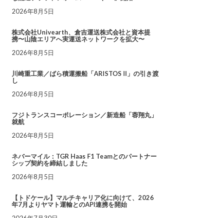
2026年8月5日
株式会社Univearth、倉吉運送株式会社と資本提
携〜山陰エリアへ実運送ネットワークを拡大〜
2026年8月5日
川崎重工業／ばら積運搬船「ARISTOS II」の引き渡
し
2026年8月5日
フジトランスコーポレーション／新造船「蓉翔丸」
就航
2026年8月5日
ネバーマイル：TGR Haas F1 Teamとのパートナー
シップ契約を締結しました
2026年8月5日
【トドケール】マルチキャリア化に向けて、2026
年7月よりヤマト運輸とのAPI連携を開始
2026年7月30日