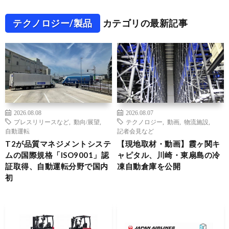
テクノロジー/製品
カテゴリの最新記事
2026.08.08
2026.08.07
プレスリリースなど
,
動向/展望
,
テクノロジー
,
動画
,
物流施設
,
自動運転
記者会見など
T2が品質マネジメントシステ
【現地取材・動画】霞ヶ関キ
ムの国際規格「ISO9001」認
ャピタル、川崎・東扇島の冷
証取得、自動運転分野で国内
凍自動倉庫を公開
初