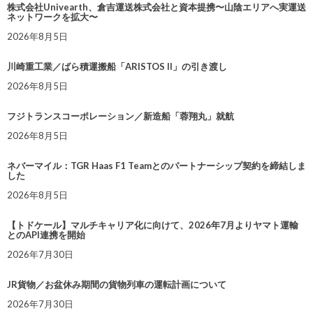
株式会社Univearth、倉吉運送株式会社と資本提携〜山陰エリアへ実運送
ネットワークを拡大〜
2026年8月5日
川崎重工業／ばら積運搬船「ARISTOS II」の引き渡し
2026年8月5日
フジトランスコーポレーション／新造船「蓉翔丸」就航
2026年8月5日
ネバーマイル：TGR Haas F1 Teamとのパートナーシップ契約を締結しま
した
2026年8月5日
【トドケール】マルチキャリア化に向けて、2026年7月よりヤマト運輸
とのAPI連携を開始
2026年7月30日
JR貨物／お盆休み期間の貨物列車の運転計画について
2026年7月30日