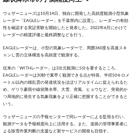
ウェザーニューズは10月14日、独自に開発した高頻度観測小型気象
レーダー「EAGLEレーダー」を千葉県内に設置し、レーダーの有効
性を確認する実証実験を開始したと発表した。2022年6月にかけて
レーダーの精度評価と最終調整などを行う。
EAGLEレーダーは、小型の気象レーダーで、周囲360度を高速スキ
ャンし雲の立体構造を高頻度で観測する。
従来の「WITHレーダー」は3次元観測に5分を要するところ、
EAGLEレーダーは30秒で素早く観測できる点が特長。半径50キロメ
ートル以内の積乱雲の発達状況をほぼリアルタイムに捉えられるた
め、ゲリラ豪雨や線状降水帯、大雪、突風、ヒョウなど、突発的か
つ局地的に発生する気象現象をより正確に把握することができると
いう。
ウェザーニューズの予報センターで同レーダーによる監視を行い、
観測データを予報精度向上に活用する。また、道路の管理事業者に
よる除雪作業判断の支援など新サービスの開発も目指す。