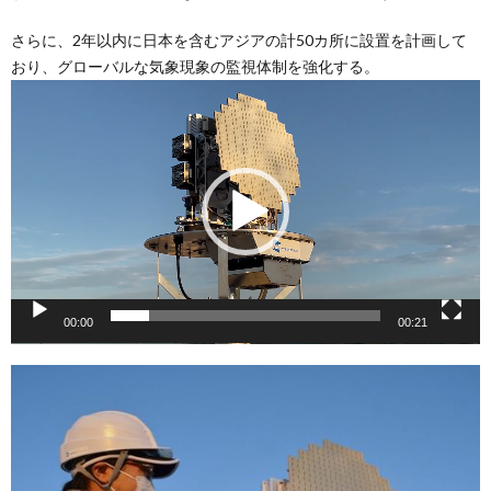
さらに、2年以内に日本を含むアジアの計50カ所に設置を計画して
おり、グローバルな気象現象の監視体制を強化する。
動
画
プ
レ
ー
ヤ
ー
00:00
00:21