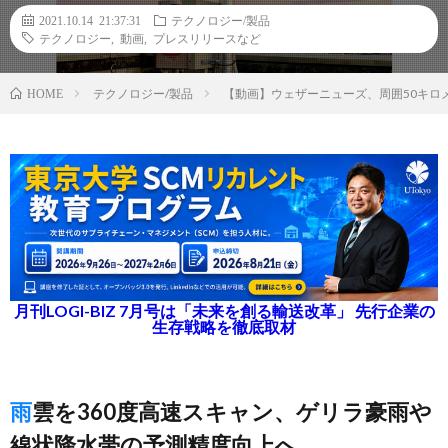
2021.10.14 21:37:31
テクノロジー/製品
テクノロジー
,
動画
,
プレスリリースなど
テクノロジー/製品
【動画】ウェザーニューズ、周囲50キロ
HOME
月刊LOGI-BIZ 7月号は「未来を創る輸送改革」 先行企業の
生存戦略を徹底取材
雨雲を360度高速スキャン、ゲリラ豪雨や
線状降水帯の予測精度向上へ