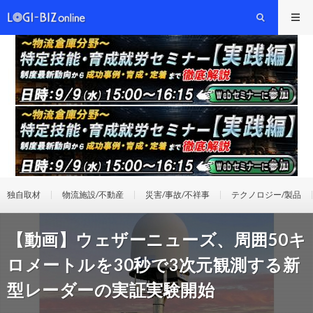
独自取材
物流施設/不動産
災害/事故/不祥事
テクノロジー/製品
【動画】ウェザーニューズ、周囲50キ
ロメートルを30秒で3次元観測する新
型レーダーの実証実験開始