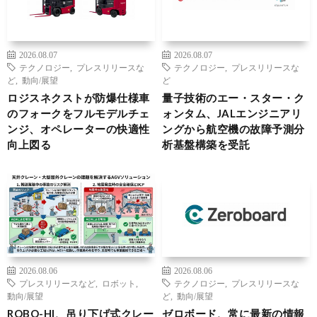
2026.08.07
2026.08.07
テクノロジー
,
プレスリリースな
テクノロジー
,
プレスリリースな
ど
,
動向/展望
ど
ロジスネクストが防爆仕様車
量子技術のエー・スター・ク
のフォークをフルモデルチェ
ォンタム、JALエンジニアリ
ンジ、オペレーターの快適性
ングから航空機の故障予測分
向上図る
析基盤構築を受託
2026.08.06
2026.08.06
プレスリリースなど
,
ロボット
,
テクノロジー
,
プレスリリースな
動向/展望
ど
,
動向/展望
ROBO-HI、吊り下げ式クレー
ゼロボード、常に最新の情報