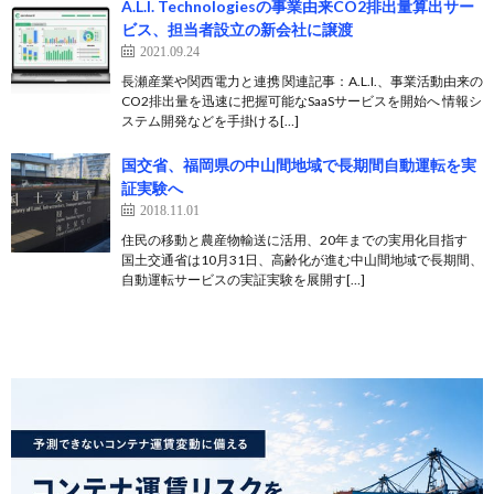
A.L.I. Technologiesの事業由来CO2排出量算出サー
ビス、担当者設立の新会社に譲渡
2021.09.24
長瀬産業や関西電力と連携 関連記事：A.L.I.、事業活動由来の
CO2排出量を迅速に把握可能なSaaSサービスを開始へ 情報シ
ステム開発などを手掛ける[…]
国交省、福岡県の中山間地域で長期間自動運転を実
証実験へ
2018.11.01
住民の移動と農産物輸送に活用、20年までの実用化目指す
国土交通省は10月31日、高齢化が進む中山間地域で長期間、
自動運転サービスの実証実験を展開す[…]