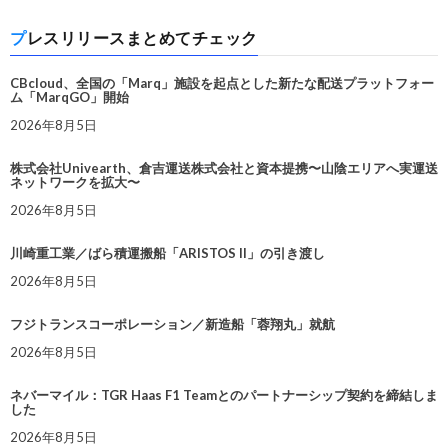
プレスリリースまとめてチェック
CBcloud、全国の「Marq」施設を起点とした新たな配送プラットフォー
ム「MarqGO」開始
2026年8月5日
株式会社Univearth、倉吉運送株式会社と資本提携〜山陰エリアへ実運送
ネットワークを拡大〜
2026年8月5日
川崎重工業／ばら積運搬船「ARISTOS II」の引き渡し
2026年8月5日
フジトランスコーポレーション／新造船「蓉翔丸」就航
2026年8月5日
ネバーマイル：TGR Haas F1 Teamとのパートナーシップ契約を締結しま
した
2026年8月5日