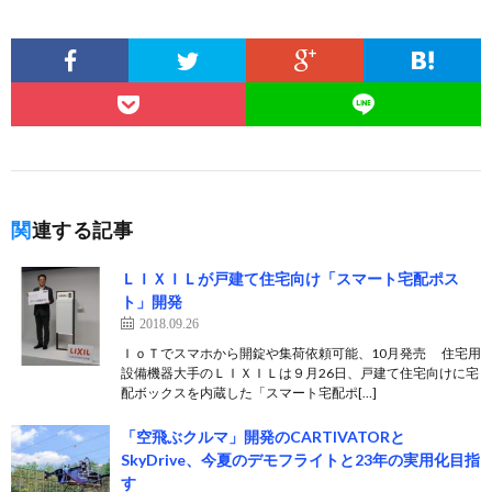
関連する記事
ＬＩＸＩＬが戸建て住宅向け「スマート宅配ポス
ト」開発
2018.09.26
ＩｏＴでスマホから開錠や集荷依頼可能、10月発売 住宅用
設備機器大手のＬＩＸＩＬは９月26日、戸建て住宅向けに宅
配ボックスを内蔵した「スマート宅配ポ[…]
「空飛ぶクルマ」開発のCARTIVATORと
SkyDrive、今夏のデモフライトと23年の実用化目指
す