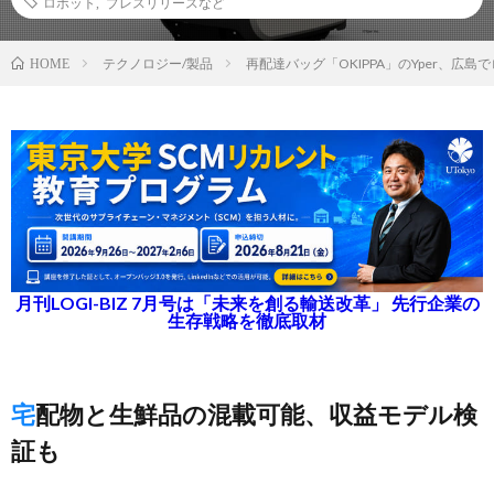
ロボット
,
プレスリリースなど
テクノロジー/製品
再配達バッグ「OKIPPA」のYper、広
HOME
月刊LOGI-BIZ 7月号は「未来を創る輸送改革」 先行企業の
生存戦略を徹底取材
宅配物と生鮮品の混載可能、収益モデル検
証も