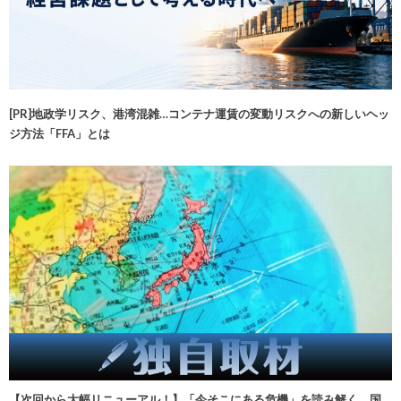
[PR]地政学リスク、港湾混雑…コンテナ運賃の変動リスクへの新しいヘッ
ジ方法「FFA」とは
【次回から大幅リニューアル！】「今そこにある危機」を読み解く 国