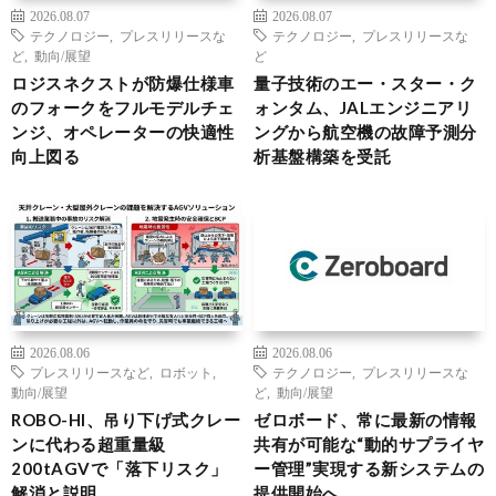
2026.08.07
2026.08.07
テクノロジー
,
プレスリリースな
テクノロジー
,
プレスリリースな
ど
,
動向/展望
ど
ロジスネクストが防爆仕様車
量子技術のエー・スター・ク
のフォークをフルモデルチェ
ォンタム、JALエンジニアリ
ンジ、オペレーターの快適性
ングから航空機の故障予測分
向上図る
析基盤構築を受託
2026.08.06
2026.08.06
プレスリリースなど
,
ロボット
,
テクノロジー
,
プレスリリースな
動向/展望
ど
,
動向/展望
ROBO-HI、吊り下げ式クレー
ゼロボード、常に最新の情報
ンに代わる超重量級
共有が可能な“動的サプライヤ
200tAGVで「落下リスク」
ー管理”実現する新システムの
解消と説明
提供開始へ