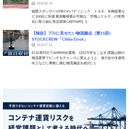
2020.06.19
協賛スポンサーがNECやパナソニック、トヨタ、矢崎総業な
ど100社に到達 垂直離発着が可能な「空飛ぶクルマ」の実用
化に取り組む有志団体CARTIVAT[…]
【独自】プロに見せたい物流拠点（第11回）
STOCKCREW「Chiba Dock」
2024.07.18
EC出荷代行でAMR90台運用、1日2万件をこなす 課題山積の
物流業界でピンチをチャンスに変えようと、省力化や生産性
向上などに果敢に挑む物流施設を紹介[…]