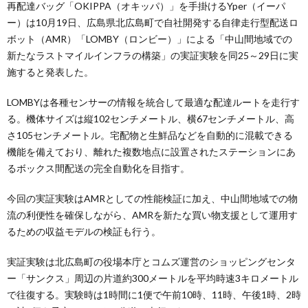
再配達バッグ「OKIPPA（オキッパ）」を手掛けるYper（イーパ
ー）は10月19日、広島県北広島町で自社開発する自律走行型配送ロ
ボット（AMR）「LOMBY（ロンビー）」による「中山間地域での
新たなラストマイルインフラの構築」の実証実験を同25～29日に実
施すると発表した。
LOMBYは各種センサーの情報を統合して最適な配達ルートを走行す
る。機体サイズは縦102センチメートル、横67センチメートル、高
さ105センチメートル。宅配物と生鮮品などを自動的に混載できる
機能を備えており、離れた複数地点に設置されたステーションにあ
るボックス間配送の完全自動化を目指す。
今回の実証実験はAMRとしての性能検証に加え、中山間地域での物
流の利便性を確保しながら、AMRを新たな買い物支援として運用す
るための収益モデルの検証も行う。
実証実験は北広島町の役場本庁とコムズ運営のショッピングセンタ
ー「サンクス」周辺の片道約300メートルを平均時速3キロメートル
で往復する。実験時は1時間に1便で午前10時、11時、午後1時、2時