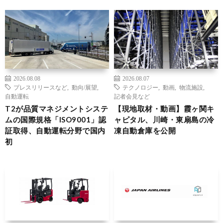
2026.08.08
2026.08.07
プレスリリースなど
,
動向/展望
,
テクノロジー
,
動画
,
物流施設
,
自動運転
記者会見など
T2が品質マネジメントシステ
【現地取材・動画】霞ヶ関キ
ムの国際規格「ISO9001」認
ャピタル、川崎・東扇島の冷
証取得、自動運転分野で国内
凍自動倉庫を公開
初