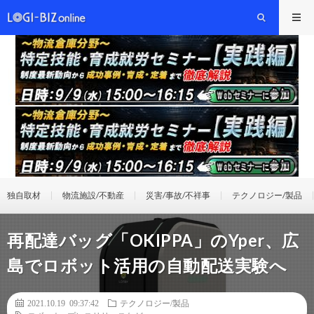
独自取材
物流施設/不動産
災害/事故/不祥事
テクノロジー/製品
再配達バッグ「OKIPPA」のYper、広
島でロボット活用の自動配送実験へ
2021.10.19 09:37:42
テクノロジー/製品