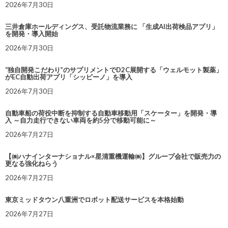
2026年7月30日
三井倉庫ホールディングス、受託物流業務に 「生成AI出荷検品アプリ」
を開発・導入開始
2026年7月30日
“独自開発こだわり”のサプリメントでD2C展開する「ウェルモット製薬」
がEC自動出荷アプリ「シッピーノ」を導入
2026年7月30日
自動車船の荷役中断を抑制する自動車移動用「スケーター」を開発・導
入 ～自力走行できない車両を約5分で移動可能に～
2026年7月27日
【㈱ハナインターナショナル×星清重機運輸㈱】グループ会社で販売力の
更なる強化ねらう
2026年7月27日
東京ミッドタウン八重洲でロボット配送サービスを本格始動
2026年7月27日