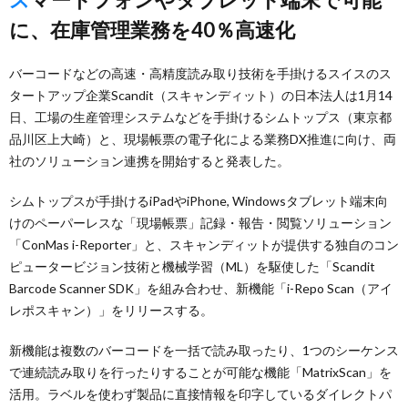
に、在庫管理業務を40％高速化
バーコードなどの高速・高精度読み取り技術を手掛けるスイスのス
タートアップ企業Scandit（スキャンディット）の日本法人は1月14
日、工場の生産管理システムなどを手掛けるシムトップス（東京都
品川区上大崎）と、現場帳票の電子化による業務DX推進に向け、両
社のソリューション連携を開始すると発表した。
シムトップスが手掛けるiPadやiPhone, Windowsタブレット端末向
けのペーパーレスな「現場帳票」記録・報告・閲覧ソリューション
「ConMas i-Reporter」と、スキャンディットが提供する独自のコン
ピュータービジョン技術と機械学習（ML）を駆使した「Scandit
Barcode Scanner SDK」を組み合わせ、新機能「i-Repo Scan（アイ
レポスキャン）」をリリースする。
新機能は複数のバーコードを一括で読み取ったり、1つのシーケンス
で連続読み取りを行ったりすることが可能な機能「MatrixScan」を
活用。ラベルを使わず製品に直接情報を印字しているダイレクトパ