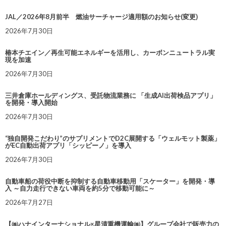
JAL／2026年8月前半 燃油サーチャージ適用額のお知らせ(変更)
2026年7月30日
椿本チエイン／再生可能エネルギーを活用し、カーボンニュートラル実
現を加速
2026年7月30日
三井倉庫ホールディングス、受託物流業務に 「生成AI出荷検品アプリ」
を開発・導入開始
2026年7月30日
“独自開発こだわり”のサプリメントでD2C展開する「ウェルモット製薬」
がEC自動出荷アプリ「シッピーノ」を導入
2026年7月30日
自動車船の荷役中断を抑制する自動車移動用「スケーター」を開発・導
入 ～自力走行できない車両を約5分で移動可能に～
2026年7月27日
【㈱ハナインターナショナル×星清重機運輸㈱】グループ会社で販売力の