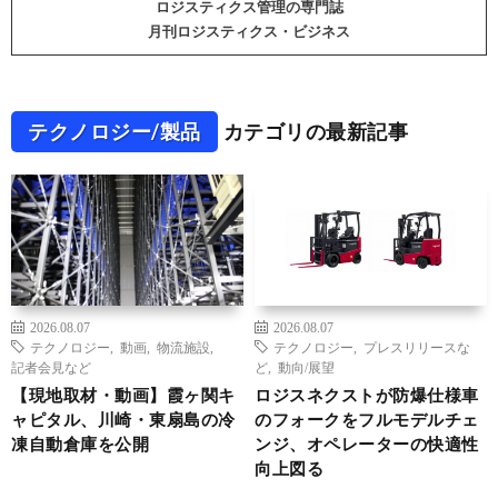
ロジスティクス管理の専門誌
月刊ロジスティクス・ビジネス
テクノロジー/製品
カテゴリの最新記事
2026.08.07
2026.08.07
テクノロジー
,
動画
,
物流施設
,
テクノロジー
,
プレスリリースな
記者会見など
ど
,
動向/展望
【現地取材・動画】霞ヶ関キ
ロジスネクストが防爆仕様車
ャピタル、川崎・東扇島の冷
のフォークをフルモデルチェ
凍自動倉庫を公開
ンジ、オペレーターの快適性
向上図る