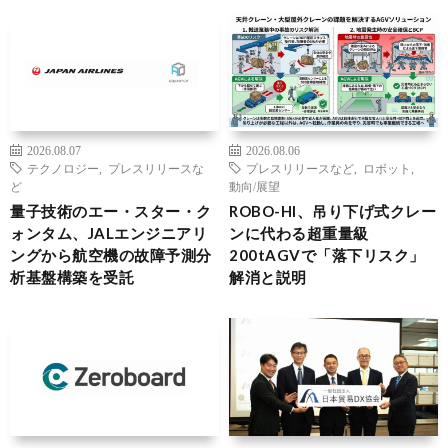
2026.08.07
2026.08.06
テクノロジー
,
プレスリリースな
プレスリリースなど
,
ロボット
,
ど
動向/展望
量子技術のエー・スター・ク
ROBO-HI、吊り下げ式クレー
ォンタム、JALエンジニアリ
ンに代わる超重量級
ングから航空機の故障予測分
200tAGVで「落下リスク」
析基盤構築を受託
解消と説明