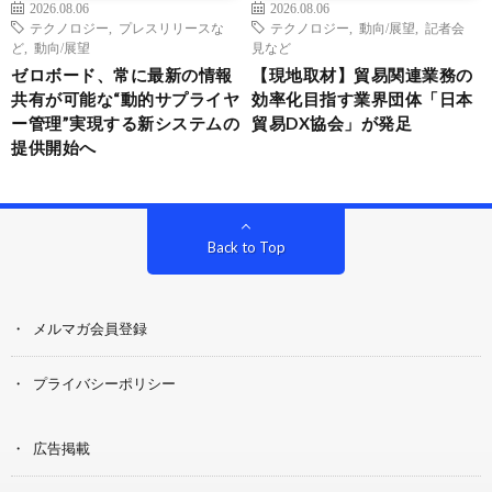
2026.08.06
2026.08.06
テクノロジー
,
プレスリリースな
テクノロジー
,
動向/展望
,
記者会
ど
,
動向/展望
見など
ゼロボード、常に最新の情報
【現地取材】貿易関連業務の
共有が可能な“動的サプライヤ
効率化目指す業界団体「日本
ー管理”実現する新システムの
貿易DX協会」が発足
提供開始へ
Back to Top
メルマガ会員登録
プライバシーポリシー
広告掲載