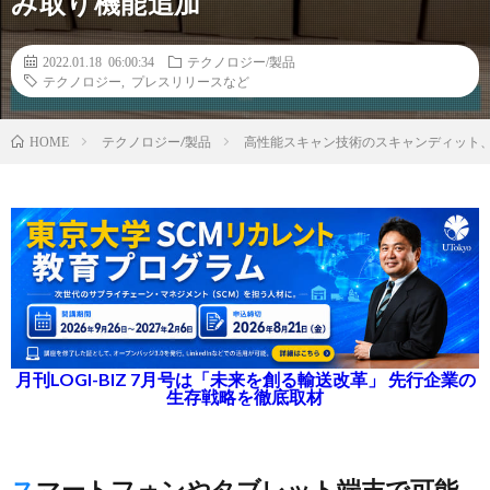
み取り機能追加
2022.01.18 06:00:34
テクノロジー/製品
テクノロジー
,
プレスリリースなど
テクノロジー/製品
高性能スキャン技術のスキャンディット
HOME
月刊LOGI-BIZ 7月号は「未来を創る輸送改革」 先行企業の
生存戦略を徹底取材
スマートフォンやタブレット端末で可能