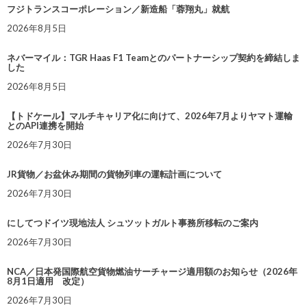
フジトランスコーポレーション／新造船「蓉翔丸」就航
2026年8月5日
ネバーマイル：TGR Haas F1 Teamとのパートナーシップ契約を締結しま
した
2026年8月5日
【トドケール】マルチキャリア化に向けて、2026年7月よりヤマト運輸
とのAPI連携を開始
2026年7月30日
JR貨物／お盆休み期間の貨物列車の運転計画について
2026年7月30日
にしてつドイツ現地法人 シュツットガルト事務所移転のご案内
2026年7月30日
NCA／日本発国際航空貨物燃油サーチャージ適用額のお知らせ（2026年
8月1日適用 改定）
2026年7月30日