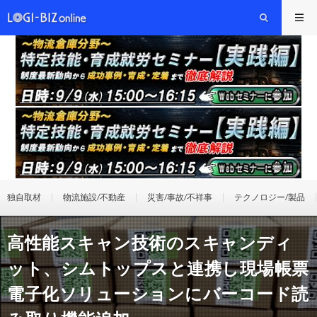
独自取材
物流施設/不動産
災害/事故/不祥事
テクノロジー/製品
高性能スキャン技術のスキャンディ
ット、シムトップスと連携し現場帳票
電子化ソリューションにバーコード読