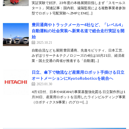
実証実験で好評、23年度の本格展開目指しまず「スモールス
タート」 関連記事：国内初、遠隔監視による複数事業者参加
型でロボット宅配実験へ ZMPとENE[…]
豊田通商やトラックメーカー4社など、「レベル4」
自動運転の社会実装へ新東名道で総合走行実証を開
始
2025.10.21
自動合流なども展開 豊田通商、先進モビリティ、日本工営、
みずほリサーチ＆テクノロジーズの4社は10月21日、経済産
業・国土交通の両省が推進する「自動運[…]
日立、傘下で物流など産業用ロボット手掛ける日立
オートメーションにKyotoRoboticsを統合へ
2023.01.30
4月1日付、日本やASEANの事業基盤強化図る 日立製作所は1
月30日、産業用ロボットを活用したラインビルディング事業
（ロボティクスSI事業）のグロー[…]