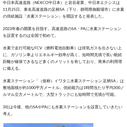
中日本高速道路（NEXCO中日本）と岩谷産業、中日本エクシスは
11月25日、東名高速道路の足柄SA（下り、静岡県御殿場市）に水素
の供給施設「水素ステーション」を開設すると発表した。
2023年春の開業を目指す。高速道路のSA・PAに水素ステーション
を設置するのは全国で初めて。
水素で走行可能なFCV（燃料電池自動車）は排気ガスを出さない上
に、ガソリン車よりエネルギー効率が高く、短時間充填で長い航続
距離が確保できるなど多くのメリットを有しており、将来の利用増
に備える。
水素ステーション「（仮称）イワタニ水素ステーション 足柄SA」は
敷地面積が約1000平方メートル。供給能力は1時間当たり平均300ノ
ルマル立方メートルで、大型トラックにも短時間で充填が可能。
3社は今後、他のSAやPAにも水素ステーションを設置していきたい
考え。