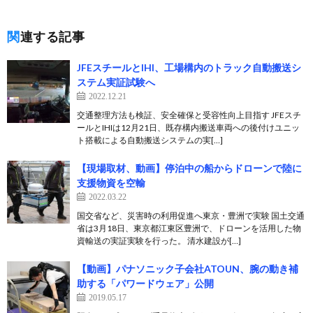
関連する記事
JFEスチールとIHI、工場構内のトラック自動搬送シ
ステム実証試験へ
2022.12.21
交通整理方法も検証、安全確保と受容性向上目指す JFEスチ
ールとIHIは12月21日、既存構内搬送車両への後付けユニッ
ト搭載による自動搬送システムの実[…]
【現場取材、動画】停泊中の船からドローンで陸に
支援物資を空輸
2022.03.22
国交省など、災害時の利用促進へ東京・豊洲で実験 国土交通
省は3月18日、東京都江東区豊洲で、ドローンを活用した物
資輸送の実証実験を行った。 清水建設が[…]
【動画】パナソニック子会社ATOUN、腕の動き補
助する「パワードウェア」公開
2019.05.17