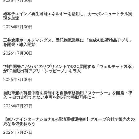
2026年7月30日
椿本チエイン／再生可能エネルギーを活用し、カーボンニュートラル実
現を加速
2026年7月30日
三井倉庫ホールディングス、受託物流業務に 「生成AI出荷検品アプリ」
を開発・導入開始
2026年7月30日
“独自開発こだわり”のサプリメントでD2C展開する「ウェルモット製薬」
がEC自動出荷アプリ「シッピーノ」を導入
2026年7月30日
自動車船の荷役中断を抑制する自動車移動用「スケーター」を開発・導
入 ～自力走行できない車両を約5分で移動可能に～
2026年7月27日
【㈱ハナインターナショナル×星清重機運輸㈱】グループ会社で販売力の
更なる強化ねらう
2026年7月27日