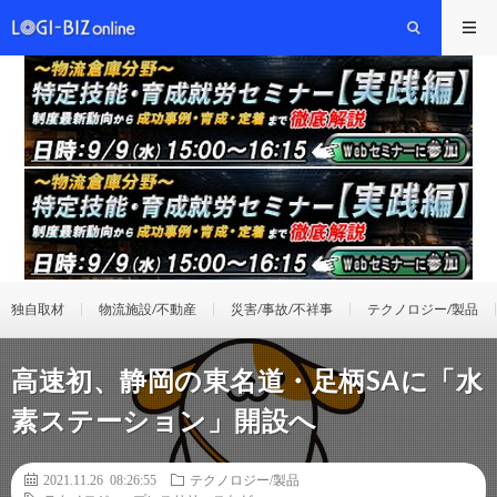
独自取材
物流施設/不動産
災害/事故/不祥事
テクノロジー/製品
高速初、静岡の東名道・足柄SAに「水
素ステーション」開設へ
2021.11.26 08:26:55
テクノロジー/製品