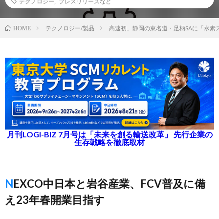
テクノロジー
,
プレスリリースなど
テクノロジー/製品
高速初、静岡の東名道・足柄SAに「水素
HOME
月刊LOGI-BIZ 7月号は「未来を創る輸送改革」 先行企業の
生存戦略を徹底取材
NEXCO中日本と岩谷産業、FCV普及に備
え23年春開業目指す