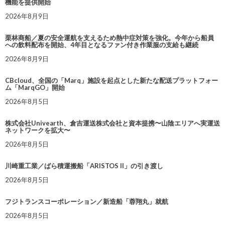
機能を提供開始
2026年8月9日
栗林商船／夏の安全運航を支えるため熱中症対策を強化。今年から船員
への飲料配布を開始、4年目となるファン付き作業服の支給も継続
2026年8月9日
CBcloud、全国の「Marq」施設を起点とした新たな配送プラットフォー
ム「MarqGO」開始
2026年8月5日
株式会社Univearth、倉吉運送株式会社と資本提携〜山陰エリアへ実運送
ネットワークを拡大〜
2026年8月5日
川崎重工業／ばら積運搬船「ARISTOS II」の引き渡し
2026年8月5日
フジトランスコーポレーション／新造船「蓉翔丸」就航
2026年8月5日