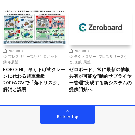
2026.08.06
2026.08.06
プレスリリースなど
,
ロボット
,
テクノロジー
,
プレスリリースな
動向/展望
ど
,
動向/展望
ROBO-HI、吊り下げ式クレー
ゼロボード、常に最新の情報
ンに代わる超重量級
共有が可能な“動的サプライヤ
200tAGVで「落下リスク」
ー管理”実現する新システムの
解消と説明
提供開始へ
Back to Top