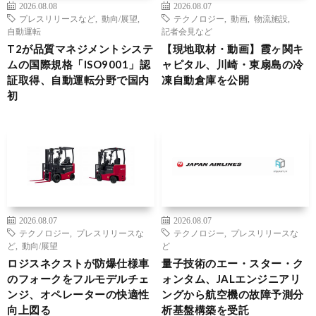
2026.08.08
2026.08.07
プレスリリースなど
,
動向/展望
,
テクノロジー
,
動画
,
物流施設
,
自動運転
記者会見など
T2が品質マネジメントシステ
【現地取材・動画】霞ヶ関キ
ムの国際規格「ISO9001」認
ャピタル、川崎・東扇島の冷
証取得、自動運転分野で国内
凍自動倉庫を公開
初
2026.08.07
2026.08.07
テクノロジー
,
プレスリリースな
テクノロジー
,
プレスリリースな
ど
,
動向/展望
ど
ロジスネクストが防爆仕様車
量子技術のエー・スター・ク
のフォークをフルモデルチェ
ォンタム、JALエンジニアリ
ンジ、オペレーターの快適性
ングから航空機の故障予測分
向上図る
析基盤構築を受託